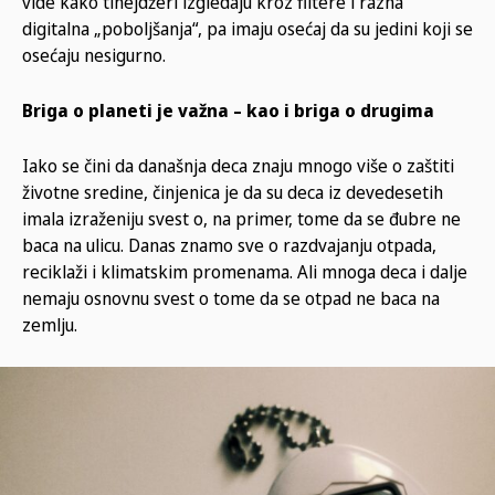
vide kako tinejdžeri izgledaju kroz filtere i razna
digitalna „poboljšanja“, pa imaju osećaj da su jedini koji se
osećaju nesigurno.
Briga o planeti je važna – kao i briga o drugima
Iako se čini da današnja deca znaju mnogo više o zaštiti
životne sredine, činjenica je da su deca iz devedesetih
imala izraženiju svest o, na primer, tome da se đubre ne
baca na ulicu. Danas znamo sve o razdvajanju otpada,
reciklaži i klimatskim promenama. Ali mnoga deca i dalje
nemaju osnovnu svest o tome da se otpad ne baca na
zemlju.