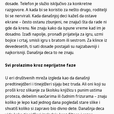
dosade. Telefon je služio isključivo za konkretne
razgovore. A kada bi se koristio za nešto drugo, roditelji
bi se nervirali. Kada današnjoj deci kažeš da ostave
ekrane – često ostanu zbunjeni, ne znajući šta da rade ni
gde da krenu. Ne znaju kako da ispune vreme kad im je
dosadno. Izađi napolje, pronađi prijatelja za igru, uzmi
bojice i crtaj, smisli igru s bratom ili sestrom. Za klince iz
devedesetih, ti sati dosade postajali su najzabavniji i
najkorisniji. Današnja deca to ne znaju.
Svi prolazimo kroz neprijatne faze
U eri društvenih mreža izgleda kao da današnji
predtinejdžeri i tinejdžeri sijaju bez truda. Ali oni koji su
prošli kroz slikanje za školsku knjižicu s punim ustima
proteza, debelim naočarima ili čudnim frizurama – znaju
koliko je lepo kad jednog dana pogledaš stare slike i
shvatiš koliko si zapravo bio divno dete. Današnja deca