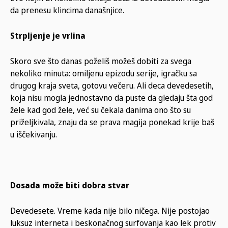
da prenesu klincima današnjice.
Strpljenje je vrlina
Skoro sve što danas poželiš možeš dobiti za svega
nekoliko minuta: omiljenu epizodu serije, igračku sa
drugog kraja sveta, gotovu večeru. Ali deca devedesetih,
koja nisu mogla jednostavno da puste da gledaju šta god
žele kad god žele, već su čekala danima ono što su
priželjkivala, znaju da se prava magija ponekad krije baš
u iščekivanju.
Dosada može biti dobra stvar
Devedesete. Vreme kada nije bilo ničega. Nije postojao
luksuz interneta i beskonačnog surfovanja kao lek protiv