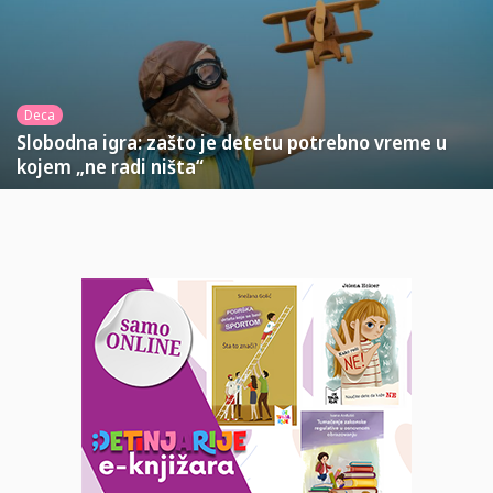
Deca
Slobodna igra: zašto je detetu potrebno vreme u
kojem „ne radi ništa“