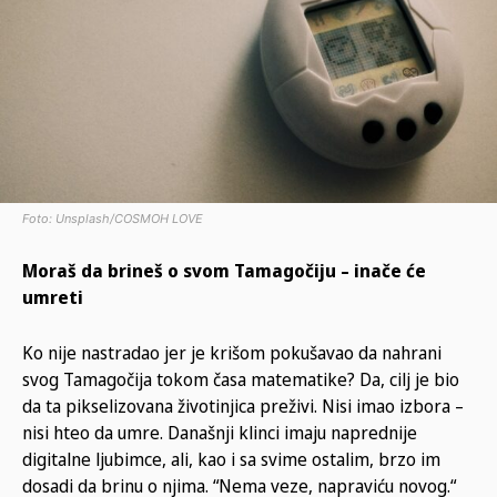
Foto: Unsplash/COSMOH LOVE
Moraš da brineš o svom Tamagočiju – inače će
umreti
Ko nije nastradao jer je krišom pokušavao da nahrani
svog Tamagočija tokom časa matematike? Da, cilj je bio
da ta pikselizovana životinjica preživi. Nisi imao izbora –
nisi hteo da umre. Današnji klinci imaju naprednije
digitalne ljubimce, ali, kao i sa svime ostalim, brzo im
dosadi da brinu o njima. “Nema veze, napraviću novog.“