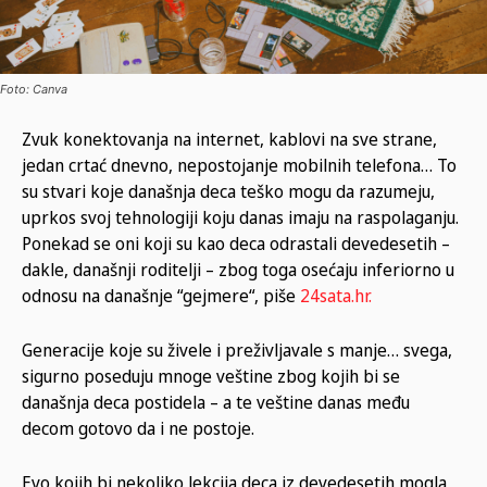
Foto: Canva
Zvuk konektovanja na internet, kablovi na sve strane,
jedan crtać dnevno, nepostojanje mobilnih telefona… To
su stvari koje današnja deca teško mogu da razumeju,
uprkos svoj tehnologiji koju danas imaju na raspolaganju.
Ponekad se oni koji su kao deca odrastali devedesetih –
dakle, današnji roditelji – zbog toga osećaju inferiorno u
odnosu na današnje “gejmere“, piše
24sata.hr.
Generacije koje su živele i preživljavale s manje… svega,
sigurno poseduju mnoge veštine zbog kojih bi se
današnja deca postidela – a te veštine danas među
decom gotovo da i ne postoje.
Evo kojih bi nekoliko lekcija deca iz devedesetih mogla