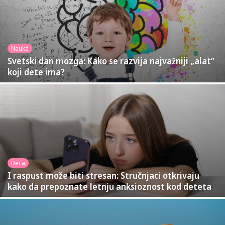
Nauka
Svetski dan mozga: Kako se razvija najvažniji „alat”
koji dete ima?
Deca
I raspust može biti stresan: Stručnjaci otkrivaju
kako da prepoznate letnju anksioznost kod deteta