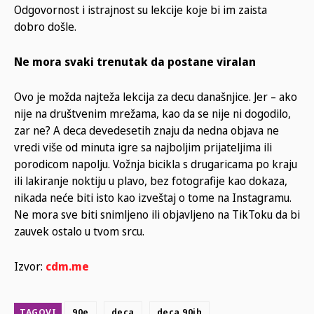
Odgovornost i istrajnost su lekcije koje bi im zaista
dobro došle.
Ne mora svaki trenutak da postane viralan
Ovo je možda najteža lekcija za decu današnjice. Jer – ako
nije na društvenim mrežama, kao da se nije ni dogodilo,
zar ne? A deca devedesetih znaju da nedna objava ne
vredi više od minuta igre sa najboljim prijateljima ili
porodicom napolju. Vožnja bicikla s drugaricama po kraju
ili lakiranje noktiju u plavo, bez fotografije kao dokaza,
nikada neće biti isto kao izveštaj o tome na Instagramu.
Ne mora sve biti snimljeno ili objavljeno na TikToku da bi
zauvek ostalo u tvom srcu.
Izvor:
cdm.me
TAGOVI
90e
deca
deca 90ih