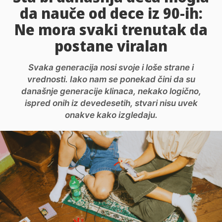
da nauče od dece iz 90-ih:
Ne mora svaki trenutak da
postane viralan
Svaka generacija nosi svoje i loše strane i
vrednosti. Iako nam se ponekad čini da su
današnje generacije klinaca, nekako logično,
ispred onih iz devedesetih, stvari nisu uvek
onakve kako izgledaju.