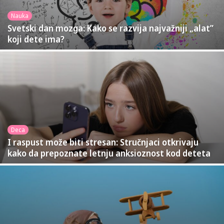
Nauka
Svetski dan mozga: Kako se razvija najvažniji „alat”
koji dete ima?
Deca
I raspust može biti stresan: Stručnjaci otkrivaju
kako da prepoznate letnju anksioznost kod deteta