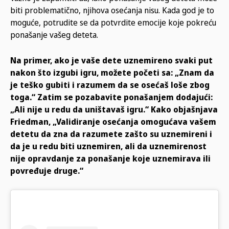
biti problematično, njihova osećanja nisu. Kada god je to
moguće, potrudite se da potvrdite emocije koje pokreću
ponašanje vašeg deteta.
Na primer, ako je vaše dete uznemireno svaki put
nakon što izgubi igru, možete početi sa: „Znam da
je teško gubiti i razumem da se osećaš loše zbog
toga.“ Zatim se pozabavite ponašanjem dodajući:
„Ali nije u redu da uništavaš igru.“ Kako objašnjava
Friedman, „Validiranje osećanja omogućava vašem
detetu da zna da razumete zašto su uznemireni i
da je u redu biti uznemiren, ali da uznemirenost
nije opravdanje za ponašanje koje uznemirava ili
povređuje druge.“