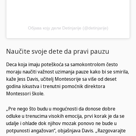
Објава коју дели Detinjarije (@detinjarije)
Naučite svoje dete da pravi pauzu
Deca koja imaju poteškoća sa samokontrolom često
moraju naučiti važnost uzimanja pauze kako bi se smirila,
kaže Jess Davis, učitelj Montesorije sa više od deset
godina iskustva i trenutni pomoćnik direktora
Montessori škole.
„Pre nego što budu u mogućnosti da donose dobre
odluke u trenucima visokih emocija, prvi korak je da se
udalje i ohlade dok njihov mozak ponovo ne bude u
potpunosti angažovan“, objašnjava Davis. „Razgovarajte