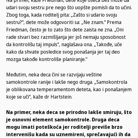
Na primer, kaže Friedman, dete koje oseća bes može da
udari svoju sestru pre nego što uopšte pomisli da to učini.
Zbog toga, kada roditelj pita: „Zašto si udario svoju
sestru?“, dete može odgovoriti sa: „Ne znam.“ Prema
Friedman, često je to zato što dete zaista ne zna. „Oni
rade stvari bez razmišljanja jer još nemaju sposobnost
da kontrolišu taj impuls“, naglašava ona. „Takođe, uče
kako da shvate posledice svog ponašanja jer taj deo
mozga takođe kontroliše planiranje.“
Međutim, neka deca čini se razvijaju veštine
samokontrole ranije i lakše nego druga. „Samokontrola
je oblikovana temperamentom deteta, kao i ponašanjem
koje se uči“, kaže dr Hartstein.
Na primer, neka deca se prirodno lakše smiruju, što
je osnovni element samokontrole. Druga deca
mogu imati poteškoća jer roditelji previše brzo
intervenišu kada su uznemireni, sprečavajući ih da