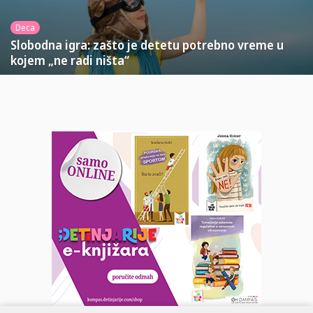
Deca
Slobodna igra: zašto je detetu potrebno vreme u
kojem „ne radi ništa“