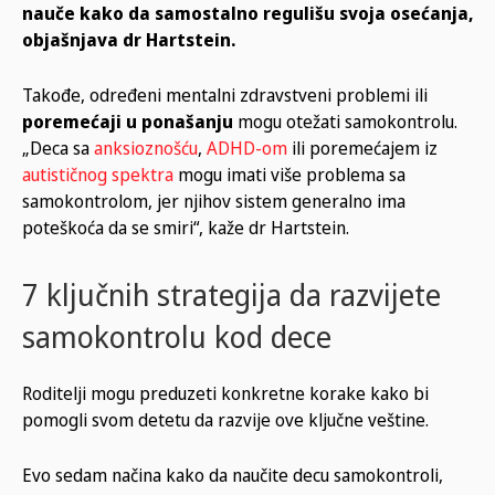
nauče kako da samostalno regulišu svoja osećanja,
objašnjava dr Hartstein.
Takođe, određeni mentalni zdravstveni problemi ili
poremećaji u ponašanju
mogu otežati samokontrolu.
„Deca sa
anksioznošću
,
ADHD-om
ili poremećajem iz
autističnog spektra
mogu imati više problema sa
samokontrolom, jer njihov sistem generalno ima
poteškoća da se smiri“, kaže dr Hartstein.
7 ključnih strategija da razvijete
samokontrolu kod dece
Roditelji mogu preduzeti konkretne korake kako bi
pomogli svom detetu da razvije ove ključne veštine.
Evo sedam načina kako da naučite decu samokontroli,