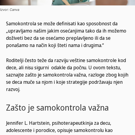
Izvor: Canva
Samokontrola se može definisati kao sposobnost da
„upravljamo našim jakim osećanjima tako da ih možemo
doživeti bez da se osećamo preplavljeno ili da se
ponašamo na način koji šteti nama i drugima.“
Roditelji često teže da razviju veštine samokontrole kod
dece, ali nisu sigurni odakle da počnu. U ovom tekstu,
saznajte zašto je samokontrola važna, razloge zbog kojih
se deca muče sa njom i koje strategije podržavaju njen
razvoj.
Zašto je samokontrola važna
Jennifer L. Hartstein, psihoterapeutkinja za decu,
adolescente i porodice, opisuje samokontrolu kao