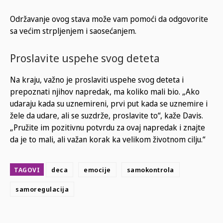
Održavanje ovog stava može vam pomoći da odgovorite
sa većim strpljenjem i saosećanjem.
Proslavite uspehe svog deteta
Na kraju, važno je proslaviti uspehe svog deteta i
prepoznati njihov napredak, ma koliko mali bio. „Ako
udaraju kada su uznemireni, prvi put kada se uznemire i
žele da udare, ali se suzdrže, proslavite to“, kaže Davis.
„Pružite im pozitivnu potvrdu za ovaj napredak i znajte
da je to mali, ali važan korak ka velikom životnom cilju.“
TAGOVI
deca
emocije
samokontrola
samoregulacija