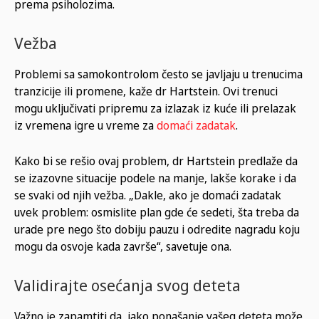
prema psiholozima.
Vežba
Problemi sa samokontrolom često se javljaju u trenucima
tranzicije ili promene, kaže dr Hartstein. Ovi trenuci
mogu uključivati pripremu za izlazak iz kuće ili prelazak
iz vremena igre u vreme za
domaći zadatak
.
Kako bi se rešio ovaj problem, dr Hartstein predlaže da
se izazovne situacije podele na manje, lakše korake i da
se svaki od njih vežba. „Dakle, ako je domaći zadatak
uvek problem: osmislite plan gde će sedeti, šta treba da
urade pre nego što dobiju pauzu i odredite nagradu koju
mogu da osvoje kada završe“, savetuje ona.
Validirajte osećanja svog deteta
Važno je zapamtiti da, iako ponašanje vašeg deteta može