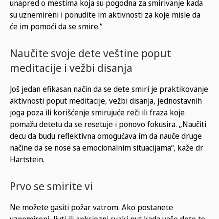
unapred o mestima koja su pogodna za smirivanje kada
su uznemireni i ponudite im aktivnosti za koje misle da
će im pomoći da se smire.“
Naučite svoje dete veštine poput
meditacije i vežbi disanja
Još jedan efikasan način da se dete smiri je praktikovanje
aktivnosti poput meditacije, vežbi disanja, jednostavnih
joga poza ili korišćenje smirujuće reči ili fraza koje
pomažu detetu da se resetuje i ponovo fokusira. „Naučiti
decu da budu reflektivna omogućava im da nauče druge
načine da se nose sa emocionalnim situacijama“, kaže dr
Hartstein.
Prvo se smirite vi
Ne možete gasiti požar vatrom. Ako postanete