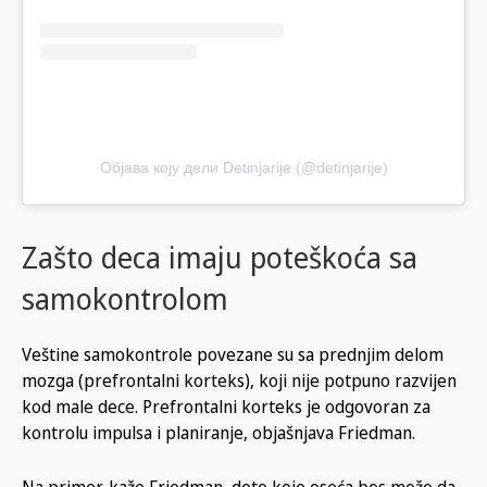
Објава коју дели Detinjarije (@detinjarije)
Zašto deca imaju poteškoća sa
samokontrolom
Veštine samokontrole povezane su sa prednjim delom
mozga (prefrontalni korteks), koji nije potpuno razvijen
kod male dece. Prefrontalni korteks je odgovoran za
kontrolu impulsa i planiranje, objašnjava Friedman.