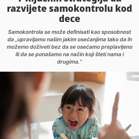
razvijete samokontrolu kod
dece
Samokontrola se može definisati kao sposobnost
da „upravljamo našim jakim osećanjima tako da ih
možemo doživeti bez da se osećamo preplavljeno
ili da se ponašamo na način koji šteti nama i
drugima.“