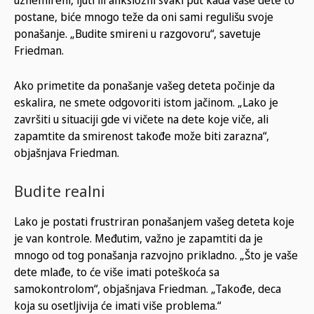
uznemireni, ljuti ili anksiozni svaki put kada vaše dete to
postane, biće mnogo teže da oni sami regulišu svoje
ponašanje. „Budite smireni u razgovoru“, savetuje
Friedman.
Ako primetite da ponašanje vašeg deteta počinje da
eskalira, ne smete odgovoriti istom jačinom. „Lako je
završiti u situaciji gde vi vičete na dete koje viče, ali
zapamtite da smirenost takođe može biti zarazna“,
objašnjava Friedman.
Budite realni
Lako je postati frustriran ponašanjem vašeg deteta koje
je van kontrole. Međutim, važno je zapamtiti da je
mnogo od tog ponašanja razvojno prikladno. „Što je vaše
dete mlađe, to će više imati poteškoća sa
samokontrolom“, objašnjava Friedman. „Takođe, deca
koja su osetljivija će imati više problema.“