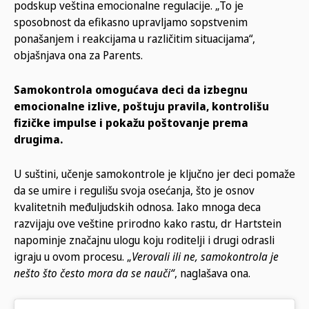
podskup veština emocionalne regulacije. „To je
sposobnost da efikasno upravljamo sopstvenim
ponašanjem i reakcijama u različitim situacijama“,
objašnjava ona za Parents.
Samokontrola omogućava deci da izbegnu
emocionalne izlive, poštuju pravila, kontrolišu
fizičke impulse i pokažu poštovanje prema
drugima.
U suštini, učenje samokontrole je ključno jer deci pomaže
da se umire i regulišu svoja osećanja, što je osnov
kvalitetnih međuljudskih odnosa. Iako mnoga deca
razvijaju ove veštine prirodno kako rastu, dr Hartstein
napominje značajnu ulogu koju roditelji i drugi odrasli
igraju u ovom procesu. „
Verovali ili ne, samokontrola je
nešto što često mora da se nauči“
, naglašava ona.