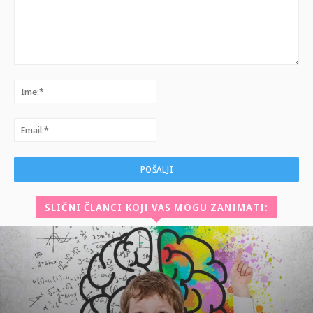
Komentar:
Ime:*
Email:*
SLIČNI ČLANCI KOJI VAS MOGU ZANIMATI: