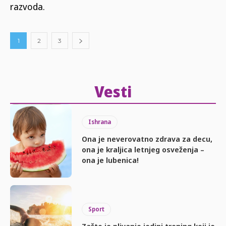
razvoda.
1
2
3
Vesti
Ishrana
Ona je neverovatno zdrava za decu,
ona je kraljica letnjeg osveženja –
ona je lubenica!
Sport
Zašto je plivanje jedini trening koji je