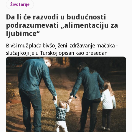
Životarije
Da li će razvodi u budućnosti
podrazumevati „alimentaciju za
ljubimce“
Bivši muž plaća bivšoj ženi izdržavanje mačaka -
slučaj koji je u Turskoj opisan kao presedan