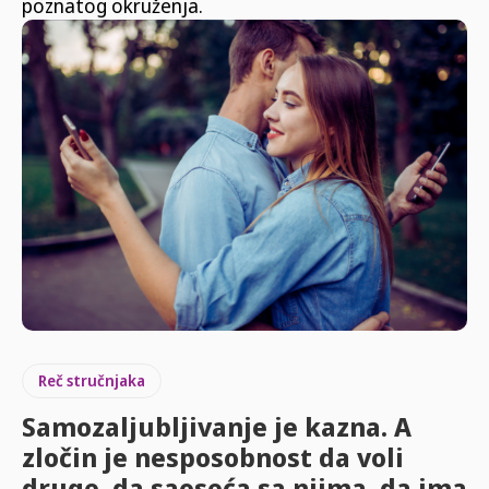
poznatog okruženja.
Reč stručnjaka
Samozaljubljivanje je kazna. A
zločin je nesposobnost da voli
druge, da saoseća sa njima, da ima