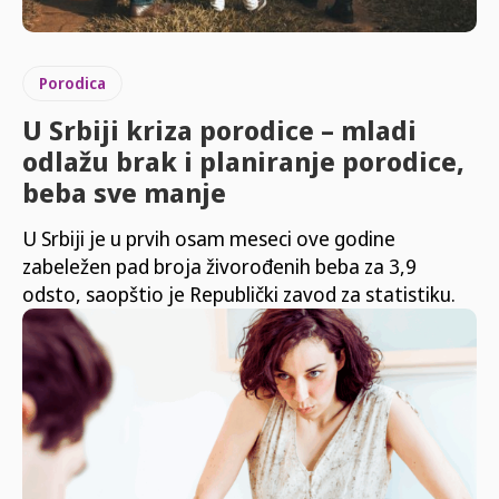
Porodica
U Srbiji kriza porodice – mladi
odlažu brak i planiranje porodice,
beba sve manje
U Srbiji je u prvih osam meseci ove godine
zabeležen pad broja živorođenih beba za 3,9
odsto, saopštio je Republički zavod za statistiku.