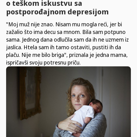
o teškom iskustvu sa
postporođajnom depresijom
"Moj muž nije znao. Nisam mu mogla reći, jer bi
zažalio što ima decu sa mnom. Bila sam potpuno
sama. Jednog dana odlučila sam da ih ne uzmem iz
jaslica. Htela sam ih tamo ostaviti, pustiti ih da
plaču. Nije me bilo briga", priznala je jedna mama,
ispričavši svoju potresnu priču.