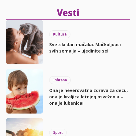
Vesti
Kultura
Svetski dan mačaka: Mačkoljupci
svih zemalja – ujedinite se!
Ishrana
Ona je neverovatno zdrava za decu,
ona je kraljica letnjeg osveženja –
ona je lubenica!
Sport