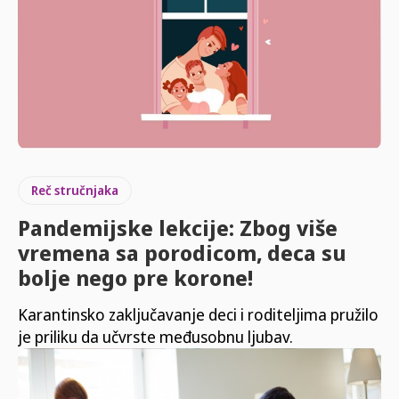
Reč stručnjaka
Pandemijske lekcije: Zbog više
vremena sa porodicom, deca su
bolje nego pre korone!
Karantinsko zaključavanje deci i roditeljima pružilo
je priliku da učvrste međusobnu ljubav.