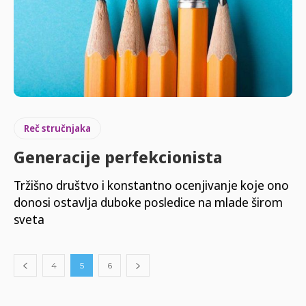
Reč stručnjaka
Generacije perfekcionista
Tržišno društvo i konstantno ocenjivanje koje ono
donosi ostavlja duboke posledice na mlade širom
sveta
4
5
6