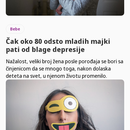
Bebe
Čak oko 80 odsto mladih majki
pati od blage depresije
Nažalost, veliki broj žena posle porođaja se bori sa
činjenicom da se mnogo toga, nakon dolaska
deteta na svet, u njenom životu promenilo.