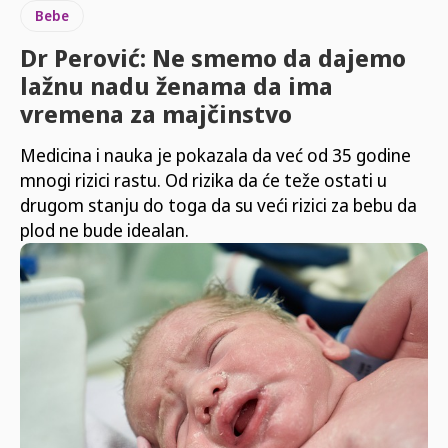
Bebe
Dr Perović: Ne smemo da dajemo
lažnu nadu ženama da ima
vremena za majčinstvo
Medicina i nauka je pokazala da već od 35 godine
mnogi rizici rastu. Od rizika da će teže ostati u
drugom stanju do toga da su veći rizici za bebu da
plod ne bude idealan.