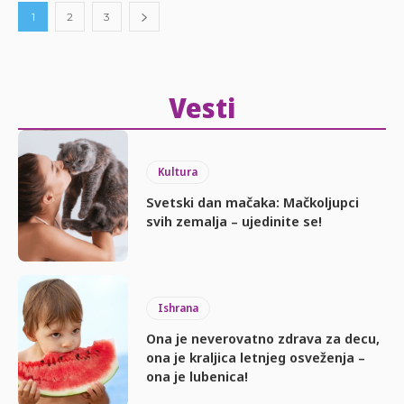
1
2
3
Vesti
Kultura
Svetski dan mačaka: Mačkoljupci
svih zemalja – ujedinite se!
Ishrana
Ona je neverovatno zdrava za decu,
ona je kraljica letnjeg osveženja –
ona je lubenica!