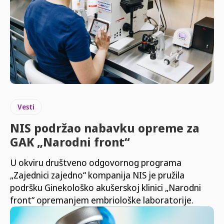
Vesti
NIS podržao nabavku opreme za
GAK „Narodni front“
U okviru društveno odgovornog programa
„Zajednici zajedno“ kompanija NIS je pružila
podršku Ginekološko akušerskoj klinici „Narodni
front“ opremanjem embriološke laboratorije.