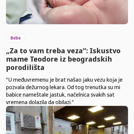
Bebe
„Za to vam treba veza“: Iskustvo
mame Teodore iz beogradskih
porodilišta
"U međuvremenu je brat našao jaku vezu koja je
pozvala dežurnog lekara. Od tog trenutka su mi
babice nameštale jastuk, načelnica svakih sat
vremena dolazila da obilazi."