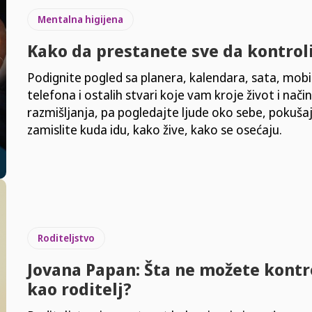
Mentalna higijena
Kako da prestanete sve da kontrol
Podignite pogled sa planera, kalendara, sata, mob
telefona i ostalih stvari koje vam kroje život i način
razmišljanja, pa pogledajte ljude oko sebe, pokuša
zamislite kuda idu, kako žive, kako se osećaju.
Roditeljstvo
Jovana Papan: Šta ne možete kontro
kao roditelj?