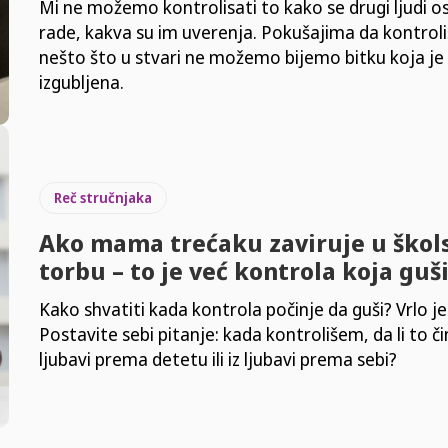
Mi ne možemo kontrolisati to kako se drugi ljudi os
rade, kakva su im uverenja. Pokušajima da kontro
nešto što u stvari ne možemo bijemo bitku koja j
izgubljena.
Reč stručnjaka
Ako mama trećaku zaviruje u škol
torbu – to je već kontrola koja guš
Kako shvatiti kada kontrola počinje da guši? Vrlo 
Postavite sebi pitanje: kada kontrolišem, da li to či
ljubavi prema detetu ili iz ljubavi prema sebi?