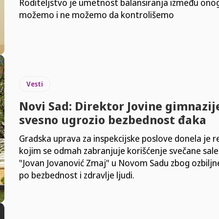
Roditeljstvo je umetnost balansiranja između ono
možemo i ne možemo da kontrolišemo
Vesti
Novi Sad: Direktor Jovine gimnazij
svesno ugrozio bezbednost đaka
Gradska uprava za inspekcijske poslove donela je r
kojim se odmah zabranjuje korišćenje svečane sale 
"Jovan Jovanović Zmaj" u Novom Sadu zbog ozbiljn
po bezbednost i zdravlje ljudi.