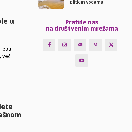
plitkim vodama
le u
Pratite nas
i
na društvenim mrežama
treba
, već
.
dete
rešnom