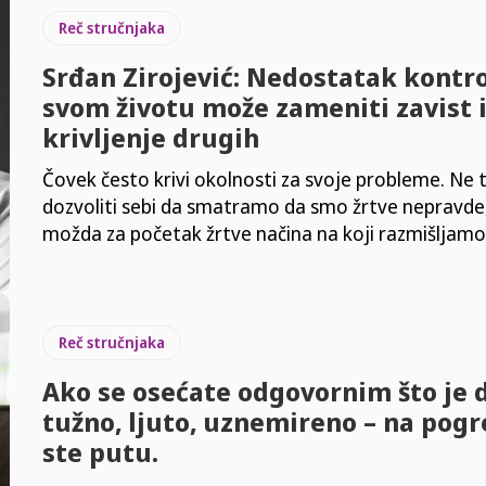
Reč stručnjaka
Srđan Zirojević: Nedostatak kontro
svom životu može zameniti zavist 
krivljenje drugih
Čovek često krivi okolnosti za svoje probleme. Ne 
dozvoliti sebi da smatramo da smo žrtve nepravde
možda za početak žrtve načina na koji razmišljamo
Reč stručnjaka
Ako se osećate odgovornim što je 
tužno, ljuto, uznemireno – na pog
ste putu.