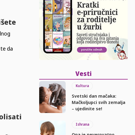
išete
ilnog
jte da
Vesti
Kultura
Svetski dan mačaka:
Mačkoljupci svih zemalja
– ujedinite se!
lisati
Ishrana
Ona je neverovatno