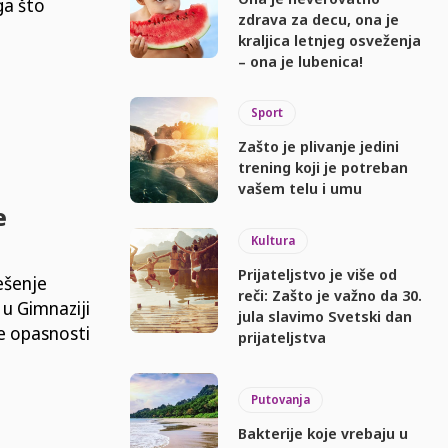
ga što
zdrava za decu, ona je
kraljica letnjeg osveženja
– ona je lubenica!
Sport
Zašto je plivanje jedini
trening koji je potreban
vašem telu i umu
e
Kultura
Prijateljstvo je više od
ešenje
reči: Zašto je važno da 30.
u Gimnaziji
jula slavimo Svetski dan
e opasnosti
prijateljstva
Putovanja
Bakterije koje vrebaju u