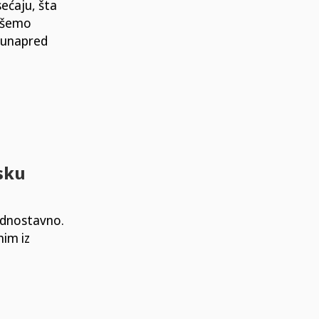
ećaju, šta
lišemo
e unapred
sku
i
jednostavno.
nim iz