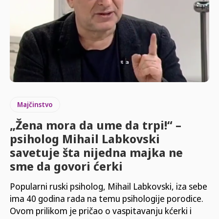
Majčinstvo
„Žena mora da ume da trpi!“ –
psiholog Mihail Labkovski
savetuje šta nijedna majka ne
sme da govori ćerki
Popularni ruski psiholog, Mihail Labkovski, iza sebe
ima 40 godina rada na temu psihologije porodice.
Ovom prilikom je pričao o vaspitavanju kćerki i