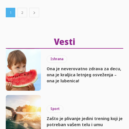
1
2
Vesti
Ishrana
Ona je neverovatno zdrava za decu,
ona je kraljica letnjeg osveženja –
ona je lubenica!
Sport
Zašto je plivanje jedini trening koji je
potreban vašem telu i umu