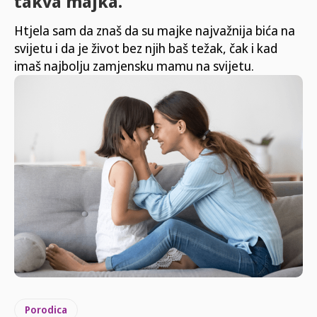
takva majka.“
Htjela sam da znaš da su majke najvažnija bića na
svijetu i da je život bez njih baš težak, čak i kad
imaš najbolju zamjensku mamu na svijetu.
Porodica