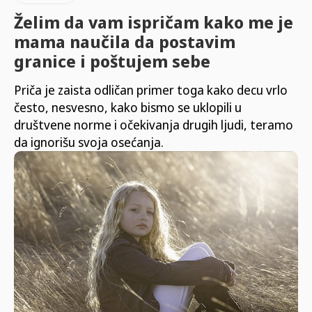
Želim da vam ispričam kako me je
mama naučila da postavim
granice i poštujem sebe
Priča je zaista odličan primer toga kako decu vrlo
često, nesvesno, kako bismo se uklopili u
društvene norme i očekivanja drugih ljudi, teramo
da ignorišu svoja osećanja.