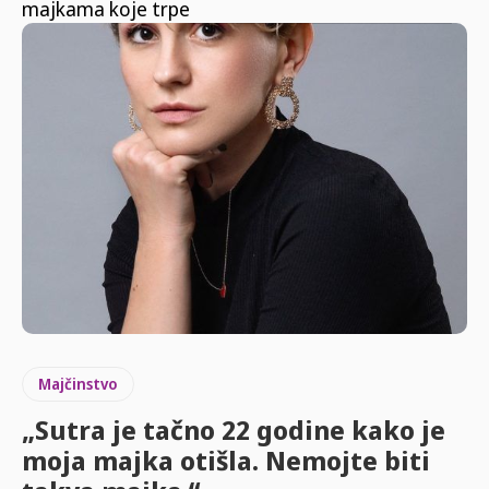
majkama koje trpe
Majčinstvo
„Sutra je tačno 22 godine kako je
moja majka otišla. Nemojte biti