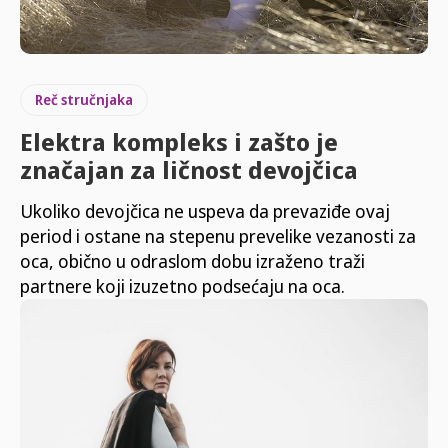
Reč stručnjaka
Elektra kompleks i zašto je
značajan za ličnost devojčica
Ukoliko devojčica ne uspeva da prevaziđe ovaj
period i ostane na stepenu prevelike vezanosti za
oca, obično u odraslom dobu izraženo traži
partnere koji izuzetno podsećaju na oca.