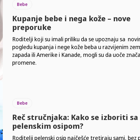
Bebe
Kupanje bebe i nega kože – nove
preporuke
Roditelji koji su imali priliku da se upoznaju sa no
pogledu kupanja i nege kože beba u razvijenim ze
zapada ili Amerike i Kanade, mogli su da uoče znač
promene.
Bebe
Reč stručnjaka: Kako se izboriti sa
pelenskim osipom?
Roditelji pelenski osip najčešće tretiraju sami, bez