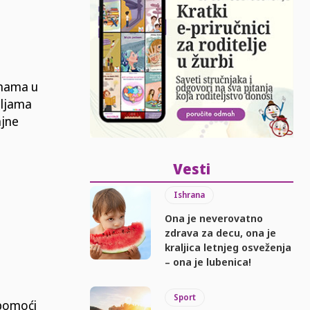
vinama u
mljama
ajne
Vesti
Ishrana
Ona je neverovatno
zdrava za decu, ona je
kraljica letnjeg osveženja
– ona je lubenica!
Sport
 pomoći