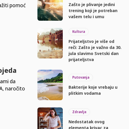
Zašto je plivanje jedini
ažiti pomoć
trening koji je potreban
vašem telu i umu
Kultura
Prijateljstvo je više od
reči: Zašto je važno da 30.
jula slavimo Svetski dan
prijateljstva
ojeda
Putovanja
sami da
Bakterije koje vrebaju u
EA, naročito
plitkim vodama
Zdravlje
Nedostatak ovog
elementa krivac za