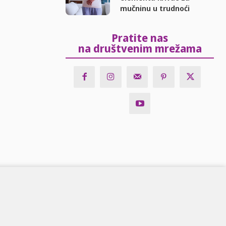
mučninu u trudnoći
Pratite nas
na društvenim mrežama