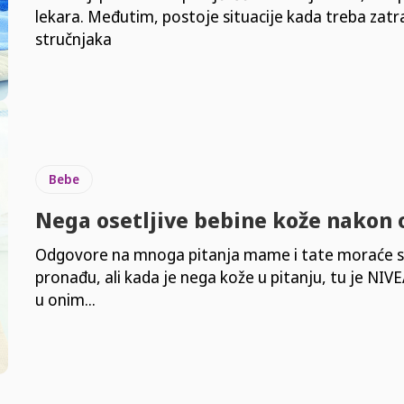
lekara. Međutim, postoje situacije kada treba zatr
stručnjaka
Bebe
Nega osetljive bebine kože nakon 
Odgovore na mnoga pitanja mame i tate moraće 
pronađu, ali kada je nega kože u pitanju, tu je NIV
u onim...