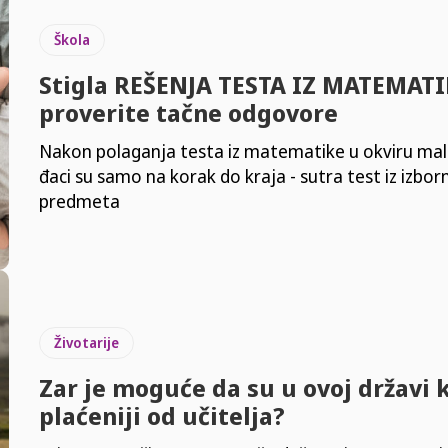
Škola
Stigla REŠENJA TESTA IZ MATEMATI
proverite tačne odgovore
Nakon polaganja testa iz matematike u okviru ma
đaci su samo na korak do kraja - sutra test iz izbo
predmeta
Životarije
Zar je moguće da su u ovoj državi 
plaćeniji od učitelja?