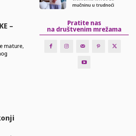
mučninu u trudnoći
Pratite nas
KE –
na društvenim mrežama
le mature,
rnog
konji