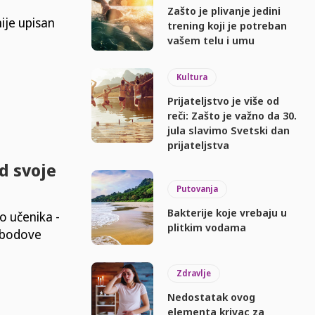
Zašto je plivanje jedini
je upisan
trening koji je potreban
vašem telu i umu
Kultura
Prijateljstvo je više od
reči: Zašto je važno da 30.
jula slavimo Svetski dan
prijateljstva
d svoje
Putovanja
Bakterije koje vrebaju u
o učenika -
plitkim vodama
e bodove
Zdravlje
Nedostatak ovog
elementa krivac za