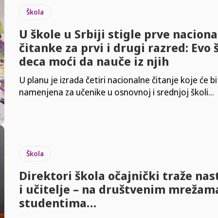
Škola
U škole u Srbiji stigle prve nacion
čitanke za prvi i drugi razred: Evo 
deca moći da nauče iz njih
U planu je izrada četiri nacionalne čitanje koje će bi
namenjena za učenike u osnovnoj i srednjoj školi...
Škola
Direktori škola očajnički traže na
i učitelje – na društvenim mreža
studentima…