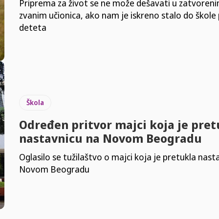
Priprema za život se ne može dešavati u zatvore
zvanim učionica, ako nam je iskreno stalo do škole
deteta
Škola
Određen pritvor majci koja je pret
nastavnicu na Novom Beogradu
Oglasilo se tužilaštvo o majci koja je pretukla nast
Novom Beogradu