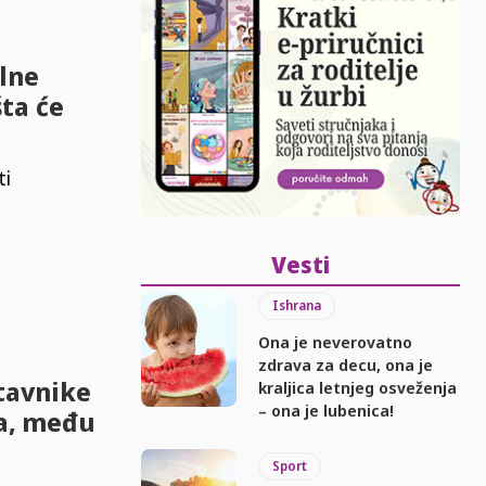
alne
šta će
ti
Vesti
Ishrana
Ona je neverovatno
zdrava za decu, ona je
stavnike
kraljica letnjeg osveženja
– ona je lubenica!
ma, među
Sport