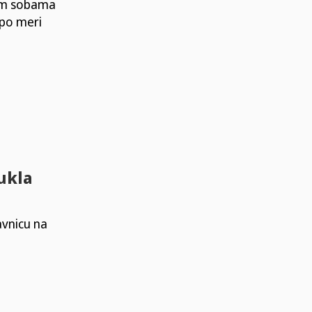
nim sobama
 po meri
ukla
avnicu na