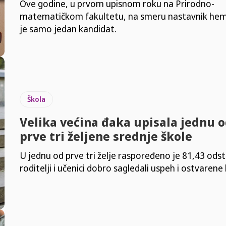
Ove godine, u prvom upisnom roku na Prirodno-
matematičkom fakultetu, na smeru nastavnik hemi
je samo jedan kandidat.
Škola
Velika većina đaka upisala jednu o
prve tri željene srednje škole
U jednu od prve tri želje raspoređeno je 81,43 odst
roditelji i učenici dobro sagledali uspeh i ostvaren