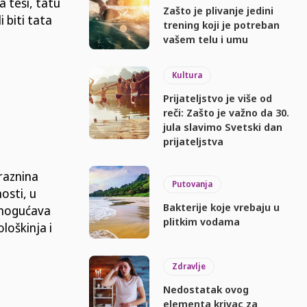
 teši, tatu
Zašto je plivanje jedini
i biti tata
trening koji je potreban
vašem telu i umu
Kultura
Prijateljstvo je više od
reči: Zašto je važno da 30.
jula slavimo Svetski dan
prijateljstva
raznina
Putovanja
nosti, u
Bakterije koje vrebaju u
 omogućava
plitkim vodama
loškinja i
Zdravlje
Nedostatak ovog
elementa krivac za