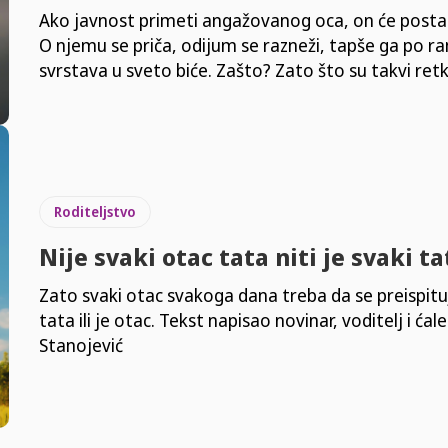
Ako javnost primeti angažovanog oca, on će postat
O njemu se priča, odijum se razneži, tapše ga po r
svrstava u sveto biće. Zašto? Zato što su takvi retk
Roditeljstvo
Nije svaki otac tata niti je svaki t
Zato svaki otac svakoga dana treba da se preispituje
tata ili je otac. Tekst napisao novinar, voditelj i ćal
Stanojević