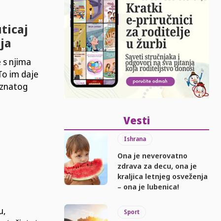
ticaj
ja
 s njima
To im daje
oznatog
Vesti
Ishrana
Ona je neverovatno
zdrava za decu, ona je
kraljica letnjeg osveženja
– ona je lubenica!
u,
Sport