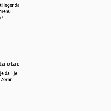
i legenda.
amenu i
i?
ata otac
 da li je
e Zoran