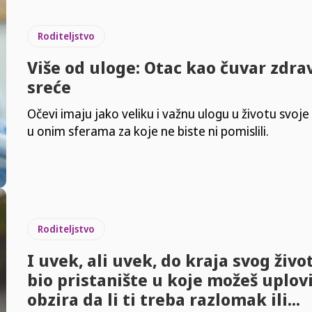
Roditeljstvo
Više od uloge: Otac kao čuvar zdrav
sreće
Očevi imaju jako veliku i važnu ulogu u životu svoje 
u onim sferama za koje ne biste ni pomislili.
Roditeljstvo
I uvek, ali uvek, do kraja svog život
bio pristanište u koje možeš uplovi
obzira da li ti treba razlomak ili...