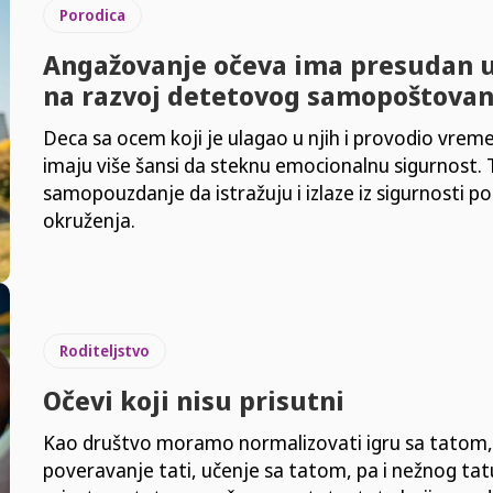
Porodica
Angažovanje očeva ima presudan u
na razvoj detetovog samopoštovan
Deca sa ocem koji je ulagao u njih i provodio vreme
imaju više šansi da steknu emocionalnu sigurnost. 
samopouzdanje da istražuju i izlaze iz sigurnosti p
okruženja.
Roditeljstvo
Očevi koji nisu prisutni
Kao društvo moramo normalizovati igru sa tatom,
poveravanje tati, učenje sa tatom, pa i nežnog tat