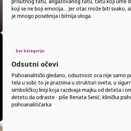
prisutnog tatu, angažovanog tatu, tatu koji ume da
koji se ne boji emocija… Jer otac može biti svako, al
je mnogo posebnija i bitnija uloga.
bez kategorije
Odsutni očevi
Psihoanalitički gledano, odsutnost oca nije samo p
tela u sobi; to je praznina u strukturi sveta, u sigur
simboličkoj liniji koja razdvaja majku od deteta i
detetu da odraste - piše Renata Senić, klinička psiho
psihoanalitičarka