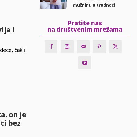
mučninu u trudnoći
Pratite nas
lja i
na društvenim mrežama
dece, čak i
a, on je
ti bez