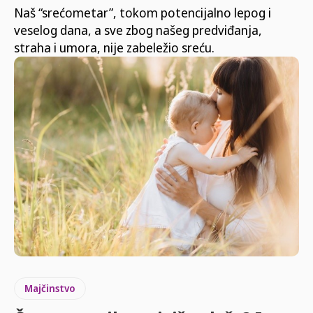
Naš “srećometar”, tokom potencijalno lepog i
veselog dana, a sve zbog našeg predviđanja,
straha i umora, nije zabeležio sreću.
Majčinstvo