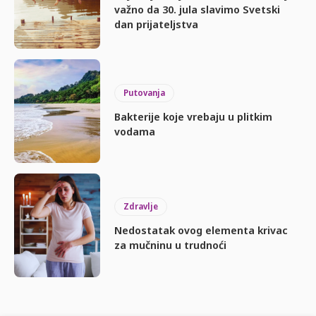
važno da 30. jula slavimo Svetski
dan prijateljstva
Putovanja
Bakterije koje vrebaju u plitkim
vodama
Zdravlje
Nedostatak ovog elementa krivac
za mučninu u trudnoći