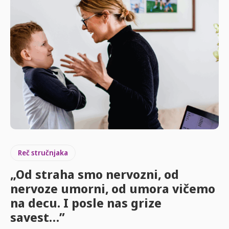
Reč stručnjaka
„Od straha smo nervozni, od
nervoze umorni, od umora vičemo
na decu. I posle nas grize
savest…”