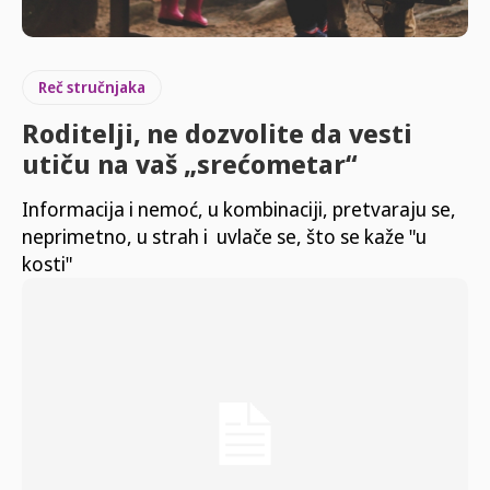
Reč stručnjaka
Roditelji, ne dozvolite da vesti
utiču na vaš „srećometar“
Informacija i nemoć, u kombinaciji, pretvaraju se,
neprimetno, u strah i uvlače se, što se kaže "u
kosti"