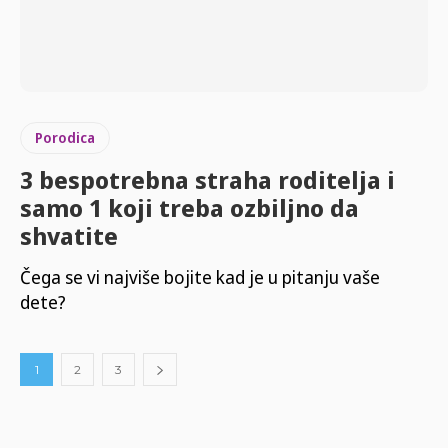
Porodica
3 bespotrebna straha roditelja i
samo 1 koji treba ozbiljno da
shvatite
Čega se vi najviše bojite kad je u pitanju vaše
dete?
1
2
3