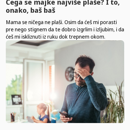
Čega se majke najviše plaše? I to,
onako, baš baš
Mama se ničega ne plaši. Osim da ćeš mi porasti
pre nego stignem da te dobro izgrlim i izljubim, i da
ćeš mi iskliznuti iz ruku dok trepnem okom.