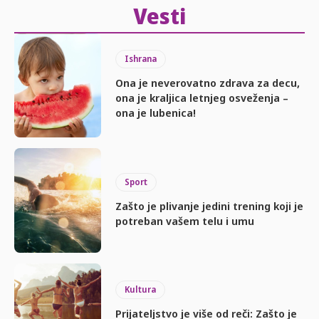
Vesti
Ishrana
Ona je neverovatno zdrava za decu,
ona je kraljica letnjeg osveženja –
ona je lubenica!
Sport
Zašto je plivanje jedini trening koji je
potreban vašem telu i umu
Kultura
Prijateljstvo je više od reči: Zašto je