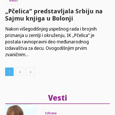
Vesti
„Pčelica“ predstavljala Srbiju na
Sajmu knjiga u Bolonji
Nakon višegodišnjeg uspešnog rada i brojnih
priznanja u zemlji i okruženju, IK „Pčelicaˮ je
postala ravnopravni deo međunarodnog
izdavaštva za decu. Ovogodišnjim prvim
zvaničnim...
1
2
Vesti
Ishrana