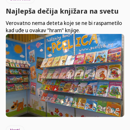
Najlepša dečija knjižara na svetu
Verovatno nema deteta koje se ne bi raspametilo
kad uđe u ovakav "hram" knjige.