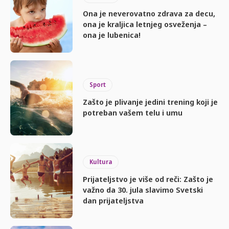
Ona je neverovatno zdrava za decu,
ona je kraljica letnjeg osveženja –
ona je lubenica!
Sport
Zašto je plivanje jedini trening koji je
potreban vašem telu i umu
Kultura
Prijateljstvo je više od reči: Zašto je
važno da 30. jula slavimo Svetski
dan prijateljstva