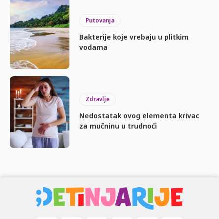
Putovanja
Bakterije koje vrebaju u plitkim
vodama
Zdravlje
Nedostatak ovog elementa krivac
za mučninu u trudnoći