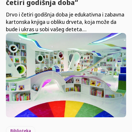
četiri godišnja doba“
Drvo i četiri godišnja doba je edukativna i zabavna
kartonska knjiga u obliku drveta, koja može da
bude i ukras u sobi vašeg deteta....
Biblioteka