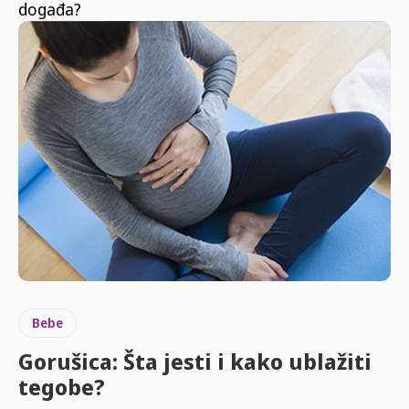
događa?
Bebe
Gorušica: Šta jesti i kako ublažiti
tegobe?