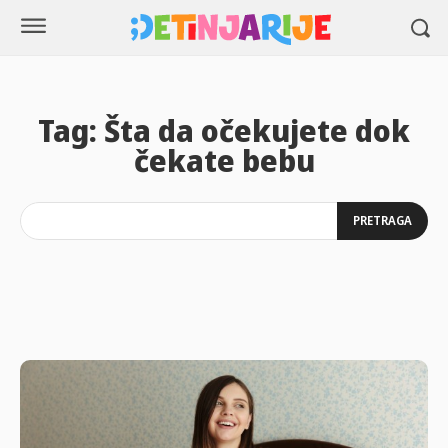
Tag:
Šta da očekujete dok
čekate bebu
PRETRAGA