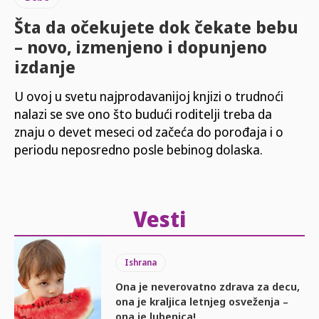
Šta da očekujete dok čekate bebu
– novo, izmenjeno i dopunjeno
izdanje
U ovoj u svetu najprodavanijoj knjizi o trudnoći
nalazi se sve ono što budući roditelji treba da
znaju o devet meseci od začeća do porođaja i o
periodu neposredno posle bebinog dolaska.
Vesti
Ishrana
Ona je neverovatno zdrava za decu,
ona je kraljica letnjeg osveženja –
ona je lubenica!