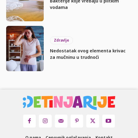
Bakterije koje vrebaju u plitkim
vodama
Zdravlje
Nedostatak ovog elementa krivac
za mučninu u trudnoći
O nama
Cenovnik oglašavanja
Kontakt