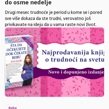
do osme nedelje
Drugi mesec trudnoće je period u kome se i pored
sve više dokaza da ste trudni, verovatno još
privikavate na ideju da u vama raste novi život.
Bebe