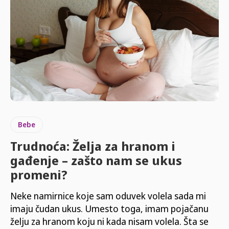
Bebe
Trudnoća: Želja za hranom i
gađenje – zašto nam se ukus
promeni?
Neke namirnice koje sam oduvek volela sada mi
imaju čudan ukus. Umesto toga, imam pojačanu
želju za hranom koju ni­ kada nisam volela. Šta se