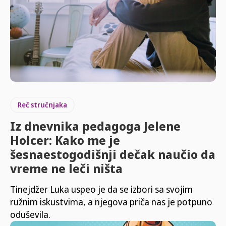
Reč stručnjaka
Iz dnevnika pedagoga Jelene
Holcer: Kako me je
šesnaestogodišnji dečak naučio da
vreme ne leči ništa
Tinejdžer Luka uspeo je da se izbori sa svojim
ružnim iskustvima, a njegova priča nas je potpuno
oduševila.