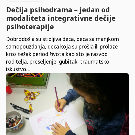
Dečija psihodrama – jedan od
modaliteta integrativne dečije
psihoterapije
Dobrodošla su stidljiva deca, deca sa manjkom
samopouzdanja, deca koja su prošla ili prolaze
kroz težak period života kao sto je razvod
roditelja, preseljenje, gubitak, traumatsko
iskustvo…