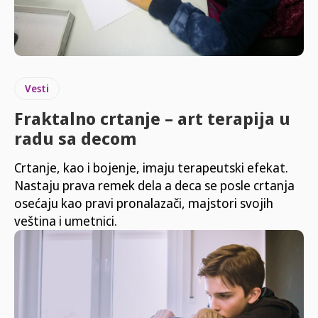
Vesti
Fraktalno crtanje – art terapija u
radu sa decom
Crtanje, kao i bojenje, imaju terapeutski efekat.
Nastaju prava remek dela a deca se posle crtanja
osećaju kao pravi pronalazači, majstori svojih
veština i umetnici.