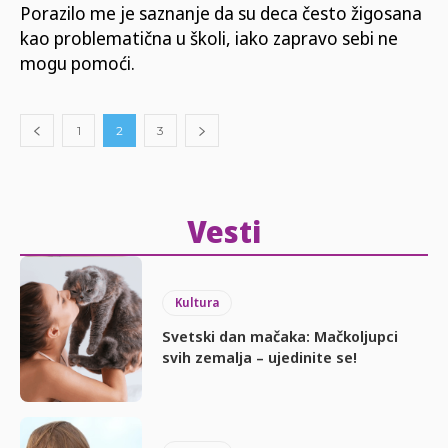
Porazilo me je saznanje da su deca često žigosana
kao problematična u školi, iako zapravo sebi ne
mogu pomoći.
1
2
3
Vesti
Kultura
Svetski dan mačaka: Mačkoljupci
svih zemalja – ujedinite se!