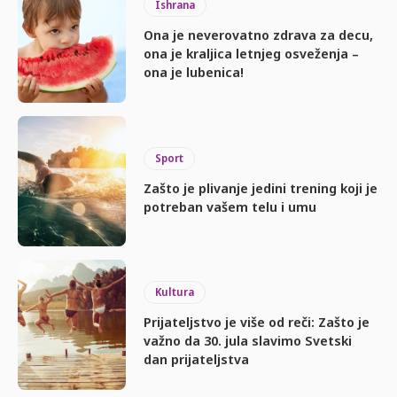
Ishrana
Ona je neverovatno zdrava za decu,
ona je kraljica letnjeg osveženja –
ona je lubenica!
Sport
Zašto je plivanje jedini trening koji je
potreban vašem telu i umu
Kultura
Prijateljstvo je više od reči: Zašto je
važno da 30. jula slavimo Svetski
dan prijateljstva