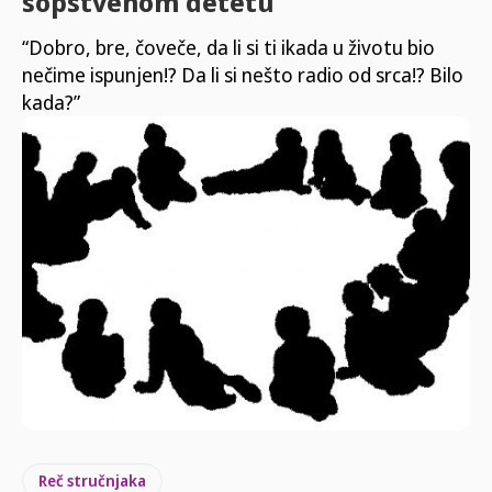
sopstvenom detetu
“Dobro, bre, čoveče, da li si ti ikada u životu bio
nečime ispunjen!? Da li si nešto radio od srca!? Bilo
kada?”
Reč stručnjaka