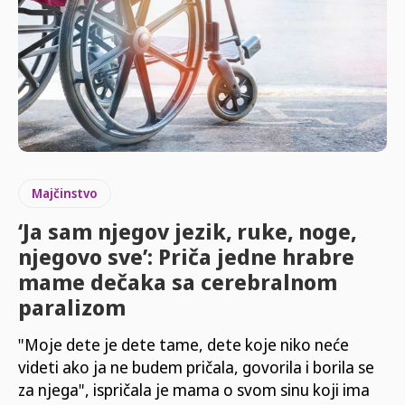
Majčinstvo
‘Ja sam njegov jezik, ruke, noge,
njegovo sve’: Priča jedne hrabre
mame dečaka sa cerebralnom
paralizom
"Moje dete je dete tame, dete koje niko neće
videti ako ja ne budem pričala, govorila i borila se
za njega", ispričala je mama o svom sinu koji ima