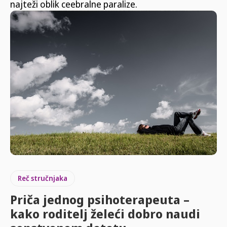
najteži oblik ceebralne paralize.
Reč stručnjaka
Priča jednog psihoterapeuta –
kako roditelj želeći dobro naudi