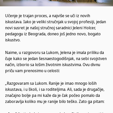
Učenje je trajan proces, a najviše se uči iz novih
iskustava. Iako je veliki stručnjak u svojoj profesiji, jedan
novi susret je našoj stručnoj saradnici Jeleni Holcer,
pedagogu iz Beograda, doneo još jedno novo, bogato
iskustvo.
Naime, u razgovoru sa Lukom, Jelena je imala priliku da
čuje kako se jedan šesnaestogodišnjak, na sebi svojstven
način, izborio sa lošim životnim iskustvima. Ovu divnu
priču vam prenosimo u celosti:
„Razgovaram sa Lukom. Ranije je imao mnogo loših
iskustava, i u školi, i sa roditeljima. Ali, sada je drugačije,
značajno bolje pa mi kaže da je čak počeo pomalo da
zaboravlja koliko mu je ranije bilo teško. Zato ga pitam: