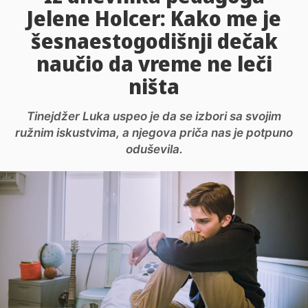
Jelene Holcer: Kako me je
šesnaestogodišnji dečak
naučio da vreme ne leči
ništa
Tinejdžer Luka uspeo je da se izbori sa svojim
ružnim iskustvima, a njegova priča nas je potpuno
oduševila.