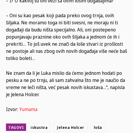
– I? U kakvoj su oni vezi sa ovim lošim događajima?
– Oni su kao pesak koji pada preko ovog trnja, ovih
šiljaka. Ne moramo toga ni biti svesni, ne moraju ni ti
događaji da budu ništa specijalno. Ali, oni postepeno
popunjavaju praznine oko ovih šiljaka a jednom će ih i
prekriti… To još uvek ne znači da loše stvari iz prošlosti
ne postoje ali nas zbog ovih novih događaja više neće baš
toliko boleti…
Ne znam da li je Luka mislio da ćemo jednom hodati po
pesku a ne po trnju, ali sam zahvalna što me je naučio da
vreme ne leči ništa, već pesak novih iskustava…“, napisla
je Jelena Holcer.
Izvor:
Yumama
TAGOVI
iskustva
Jelena Holcer
loša