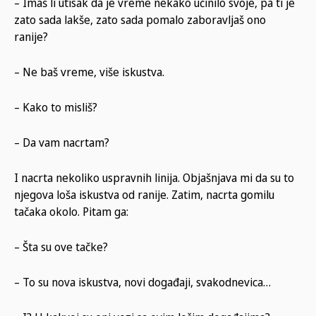
– Imaš li utisak da je vreme nekako učinilo svoje, pa ti je
zato sada lakše, zato sada pomalo zaboravljaš ono
ranije?
– Ne baš vreme, više iskustva.
– Kako to misliš?
– Da vam nacrtam?
I nacrta nekoliko uspravnih linija. Objašnjava mi da su to
njegova loša iskustva od ranije. Zatim, nacrta gomilu
tačaka okolo. Pitam ga:
– Šta su ove tačke?
– To su nova iskustva, novi događaji, svakodnevica…