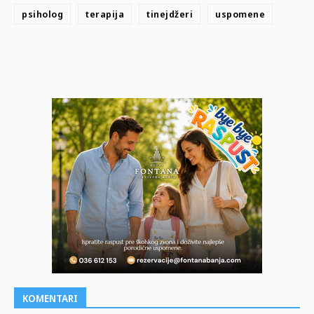
psiholog
terapija
tinejdžeri
uspomene
KOMENTARI