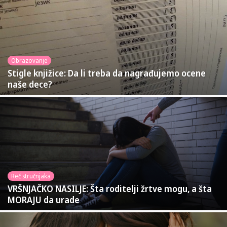
Obrazovanje
Stigle knjižice: Da li treba da nagrađujemo ocene
naše dece?
Reč stručnjaka
VRŠNJAČKO NASILJE: Šta roditelji žrtve mogu, a šta
MORAJU da urade