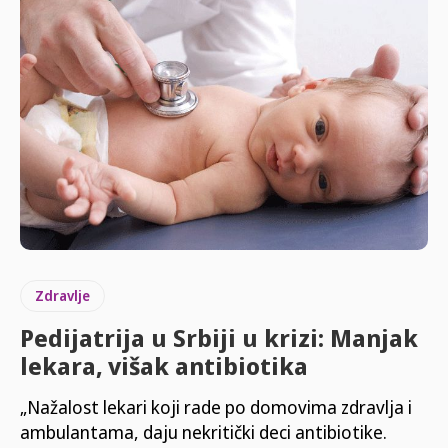
Zdravlje
Pedijatrija u Srbiji u krizi: Manjak
lekara, višak antibiotika
„Nažalost lekari koji rade po domovima zdravlja i
ambulantama, daju nekritički deci antibiotike.