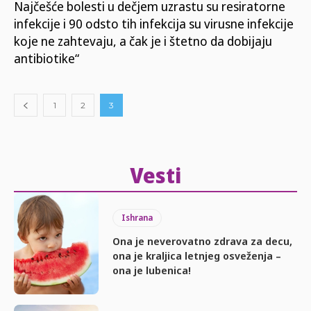
Najčešće bolesti u dečjem uzrastu su resiratorne
infekcije i 90 odsto tih infekcija su virusne infekcije
koje ne zahtevaju, a čak je i štetno da dobijaju
antibiotike“
1
2
3
Vesti
Ishrana
Ona je neverovatno zdrava za decu,
ona je kraljica letnjeg osveženja –
ona je lubenica!