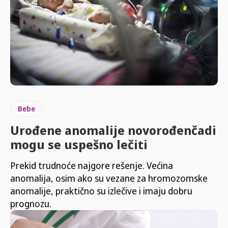
Bebe
Urođene anomalije novorođenčadi
mogu se uspešno lečiti
Prekid trudnoće najgore rešenje. Većina
anomalija, osim ako su vezane za hromozomske
anomalije, praktično su izlečive i imaju dobru
prognozu.