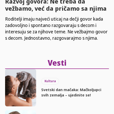
Razvoj govora: Ne treba da
vežbamo, već da pričamo sa njima
Roditelji imaju najveći uticaj na dečji govor kada
zadovoljno i spontano razgovaraju s decom i
interesuju se za njihove teme. Ne vežbajmo govor
s decom. Jednostavno, razgovarajmo s njima.
Vesti
Kultura
Svetski dan mačaka: Mačkoljupci
svih zemalja – ujedinite se!