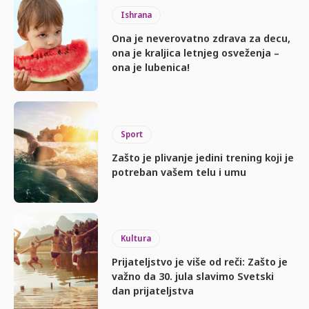
Ishrana
Ona je neverovatno zdrava za decu,
ona je kraljica letnjeg osveženja –
ona je lubenica!
Sport
Zašto je plivanje jedini trening koji je
potreban vašem telu i umu
Kultura
Prijateljstvo je više od reči: Zašto je
važno da 30. jula slavimo Svetski
dan prijateljstva