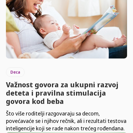
Deca
Važnost govora za ukupni razvoj
deteta i pravilna stimulacija
govora kod beba
Što više roditelji razgovaraju sa decom,
povećavaće se i njihov rečnik, ali i rezultati testova
inteligencije koji se rade nakon trećeg rođendana.