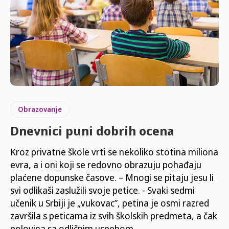
Obrazovanje
Dnevnici puni dobrih ocena
Kroz privatne škole vrti se nekoliko stotina miliona
evra, a i oni koji se redovno obrazuju pohađaju
plaćene dopunske časove. – Mnogi se pitaju jesu li
svi odlikaši zaslužili svoje petice. - Svaki sedmi
učenik u Srbiji je „vukovac”, petina je osmi razred
završila s peticama iz svih školskih predmeta, a čak
polovina sa odličnim uspehom