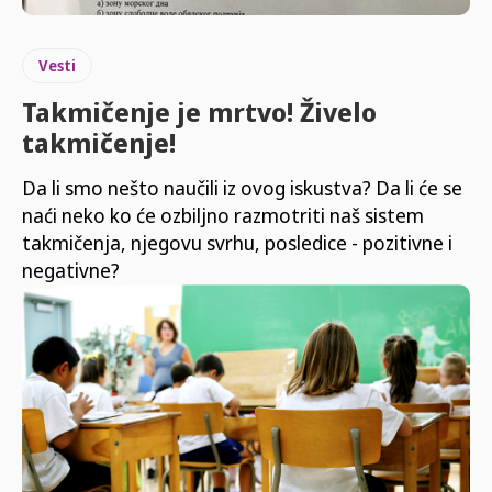
Vesti
Takmičenje je mrtvo! Živelo
takmičenje!
Da li smo nešto naučili iz ovog iskustva? Da li će se
naći neko ko će ozbiljno razmotriti naš sistem
takmičenja, njegovu svrhu, posledice - pozitivne i
negativne?