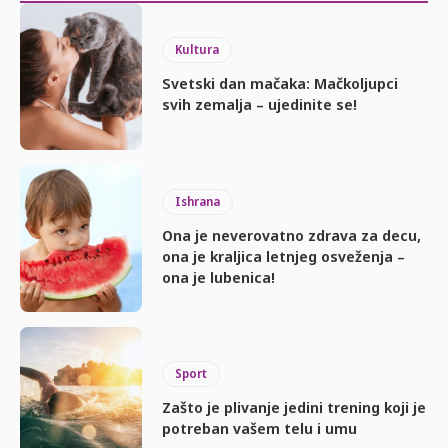
Kultura
Svetski dan mačaka: Mačkoljupci
svih zemalja – ujedinite se!
Ishrana
Ona je neverovatno zdrava za decu,
ona je kraljica letnjeg osveženja –
ona je lubenica!
Sport
Zašto je plivanje jedini trening koji je
potreban vašem telu i umu