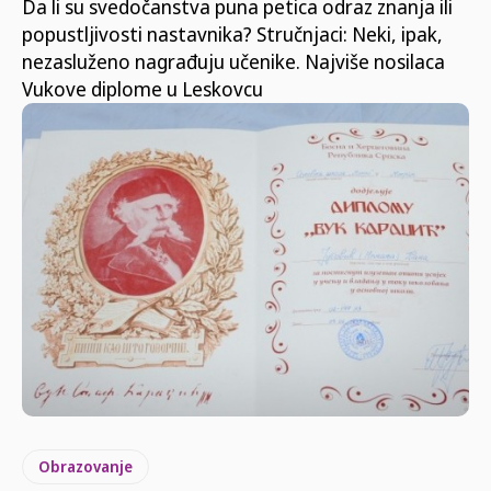
Da li su svedočanstva puna petica odraz znanja ili
popustljivosti nastavnika? Stručnjaci: Neki, ipak,
nezasluženo nagrađuju učenike. Najviše nosilaca
Vukove diplome u Leskovcu
Obrazovanje