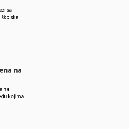
ezi sa
 školske
cena na
e na
eđu kojima