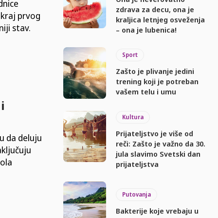
dnice
zdrava za decu, ona je
 kraj prvog
kraljica letnjeg osveženja
ji stav.
– ona je lubenica!
Sport
Zašto je plivanje jedini
trening koji je potreban
vašem telu i umu
i
Kultura
Prijateljstvo je više od
u da deluju
reči: Zašto je važno da 30.
aključuju
jula slavimo Svetski dan
kola
prijateljstva
Putovanja
Bakterije koje vrebaju u