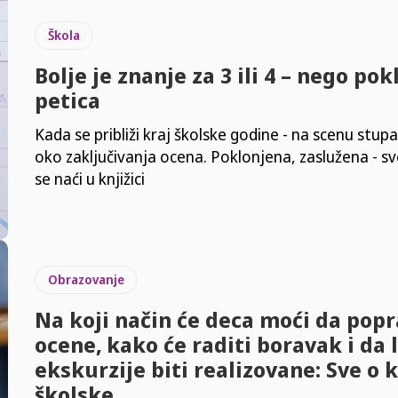
Škola
Bolje je znanje za 3 ili 4 – nego po
petica
Kada se približi kraj školske godine - na scenu stu
oko zaključivanja ocena. Poklonjena, zaslužena - s
se naći u knjižici
Obrazovanje
Na koji način će deca moći da pop
ocene, kako će raditi boravak i da l
ekskurzije biti realizovane: Sve o 
školske...