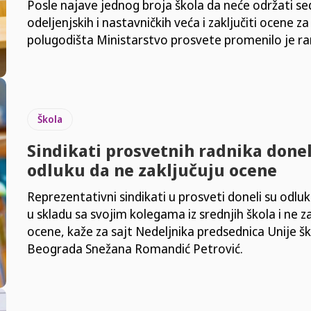
Posle najave jednog broja škola da neće održati se
odeljenjskih i nastavničkih veća i zaključiti ocene za
polugodišta Ministarstvo prosvete promenilo je rani
Škola
Sindikati prosvetnih radnika donel
odluku da ne zaključuju ocene
Reprezentativni sindikati u prosveti doneli su odluk
u skladu sa svojim kolegama iz srednjih škola i ne z
ocene, kaže za sajt Nedeljnika predsednica Unije š
Beograda Snežana Romandić Petrović.