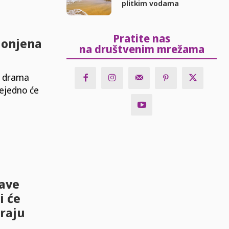
plitkim vodama
Pratite nas
klonjena
na društvenim mrežama
pa drama
vejedno će
rave
i će
kraju