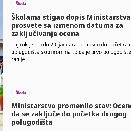
Škola
Školama stigao dopis Ministarstva
prosvete sa izmenom datuma za
zaključivanje ocena
Taj rok je bio do 20. januara, odnosno do početka
polugodišta s obzirom na to da je prvo polugodišt
ranije
Škola
Ministarstvo promenilo stav: Oce
da se zaključe do početka drugog
polugodišta