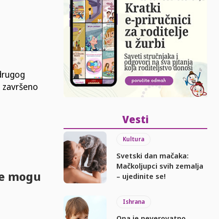
 drugog
e završeno
Vesti
Kultura
Svetski dan mačaka:
Mačkoljupci svih zemalja
ne mogu
– ujedinite se!
Ishrana
Ona je neverovatno