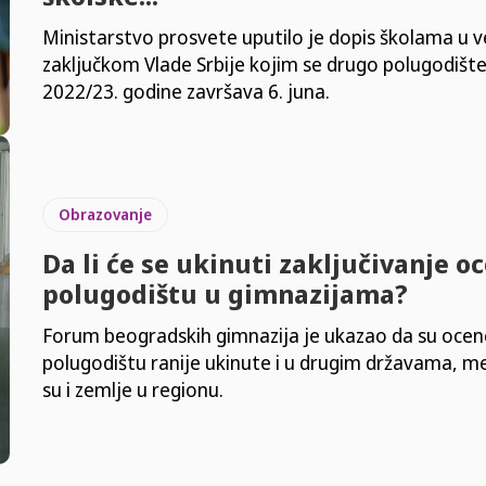
Ministarstvo prosvete uputilo je dopis školama u v
zaključkom Vlade Srbije kojim se drugo polugodište
2022/23. godine završava 6. juna.
Obrazovanje
Da li će se ukinuti zaključivanje o
polugodištu u gimnazijama?
Forum beogradskih gimnazija je ukazao da su ocen
polugodištu ranije ukinute i u drugim državama, m
su i zemlje u regionu.