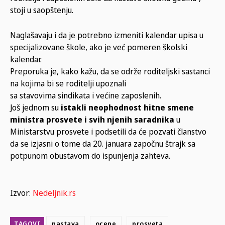
stoji u saopštenju.
Naglašavaju i da je potrebno izmeniti kalendar upisa u
specijalizovane škole, ako je već pomeren školski
kalendar.
Preporuka je, kako kažu, da se održe roditeljski sastanci
na kojima bi se roditelji upoznali
sa stavovima sindikata i većine zaposlenih.
Još jednom su
istakli neophodnost hitne smene
ministra prosvete i svih njenih saradnika
u
Ministarstvu prosvete i podsetili da će pozvati članstvo
da se izjasni o tome da 20. januara započnu štrajk sa
potpunom obustavom do ispunjenja zahteva.
Izvor:
Nedeljnik.rs
TAGOVI
nastava
ocene
prosveta