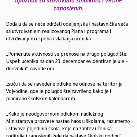
upoznali sa stavovima sindikata i većine
zaposlenih.
Dodaju da se neće održati odeljenjska i nastavnička veća
sa utvrđivanjem realizovanog Plana i programa i
utvrđivanjem uspeha i vladanja učenika.
„Pomenute aktivnosti se prenose na drugo polugodište.
Uspeh učenika na dan 23. decembar evidentiran je u e –
dnevniku“, navode oni.
Ističu i da se navedene odluke ne odnose na teritoriju
Vojvodine, gde je polugodište završeno kako je i
planirano školskim kalendarom.
„Kako je neodgovornom odlukom nadležnog
Ministarstva prosvete nastao haos u školama, razumemo
i stavove pojedinih škola, koje na zahtev učenika,
roditelja i zaposlenih žele da nastave školsku godinu“,