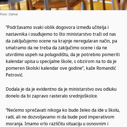
Foto: Canva
“Podržavamo svaki oblik dogovora između učitelja i
nastavnika i osuđujemo to što ministarstvo traži od nas
da zaključujemo ocene na krajnje neregularan način, pa
smatramo da ne treba da zaključimo ocene i da ne
utvrdimo uspeh na polugodištu, da je potrebno pomeriti
kalendar upisa u specijalne škole, s obzirom na to da je
pomeren školski kalendar ove godine”, kaže Romandić
Petrović.
Dodala je da je evidentno da je ministarstvo ovu odluku
donelo da bi zapravo rasteralo srednjoškolce.
“Nećemo sprečavati nikoga ko bude želeo da ide u školu,
radi, ali ne dozvoljavamo ni da bude pod imperativom
moranja. Imamo vrlo različitu situaciju u osnovnim i