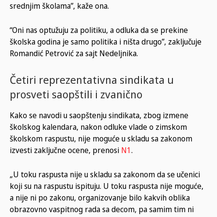
srednjim školama”, kaže ona.
“Oni nas optužuju za politiku, a odluka da se prekine
školska godina je samo politika i ništa drugo”, zaključuje
Romandić Petrović za sajt Nedeljnika.
Četiri reprezentativna sindikata u
prosveti saopštili i zvanično
Kako se navodi u saopštenju sindikata, zbog izmene
školskog kalendara, nakon odluke vlade o zimskom
školskom raspustu, nije moguće u skladu sa zakonom
izvesti zaključne ocene, prenosi
N1
.
„U toku raspusta nije u skladu sa zakonom da se učenici
koji su na raspustu ispituju. U toku raspusta nije moguće,
a nije ni po zakonu, organizovanje bilo kakvih oblika
obrazovno vaspitnog rada sa decom, pa samim tim ni