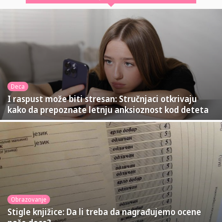
Deca
I raspust može biti stresan: Stručnjaci otkrivaju
kako da prepoznate letnju anksioznost kod deteta
Obrazovanje
Stigle knjižice: Da li treba da nagrađujemo ocene