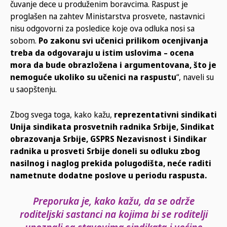
čuvanje dece u produženim boravcima. Raspust je
proglašen na zahtev Ministarstva prosvete, nastavnici
nisu odgovorni za posledice koje ova odluka nosi sa
sobom.
Po zakonu svi učenici prilikom ocenjivanja
treba da odgovaraju u istim uslovima – ocena
mora da bude obrazložena i argumentovana, što je
nemoguće ukoliko su učenici na raspustu
“, naveli su
u saopštenju.
Zbog svega toga, kako kažu,
reprezentativni sindikati
Unija sindikata prosvetnih radnika Srbije, Sindikat
obrazovanja Srbije, GSPRS Nezavisnost i Sindikar
radnika u prosveti Srbije doneli su odluku zbog
nasilnog i naglog prekida polugodišta, neće raditi
nametnute dodatne poslove u periodu raspusta.
Preporuka je, kako kažu, da se održe
roditeljski sastanci na kojima bi se roditelji