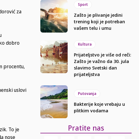
Sport
dorović za
Zašto je plivanje jedini
trening koji je potreban
vašem telu i umu
u
ako dobro
Kultura
Prijateljstvo je više od reči:
Zašto je važno da 30. jula
em procentu,
slavimo Svetski dan
prijateljstva
enski uslovi
Putovanja
Bakterije koje vrebaju u
plitkim vodama
Pratite nas
zik. To je
da nose