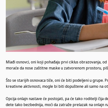
Mlađi osnovci, oni koji pohađaju prvi ciklus obrazovanja, od
moraće da nose zaštitne maske u zatvorenom prostoru, piše
Što se starijih osnovaca tiče, oni će biti podeljeni u grupe. 
kreativne aktivnosti, mogle bi biti dopuštene ali samo na 
Opcija onlajn nastave će postojati, pa će tako roditelji čija 
dete tako bezbednija, moći da zatraže prelazak na onlajn n