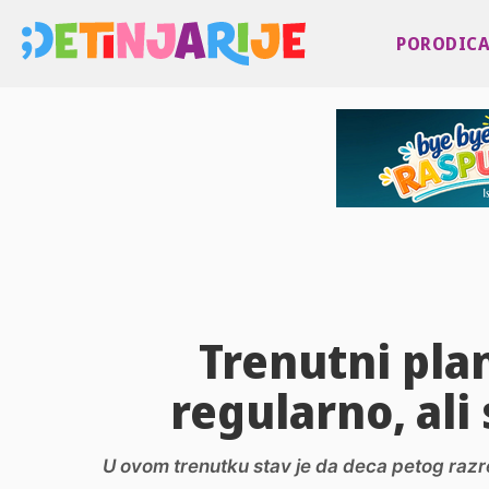
PORODIC
Trenutni plan
regularno, ali
U ovom trenutku stav je da deca petog razr