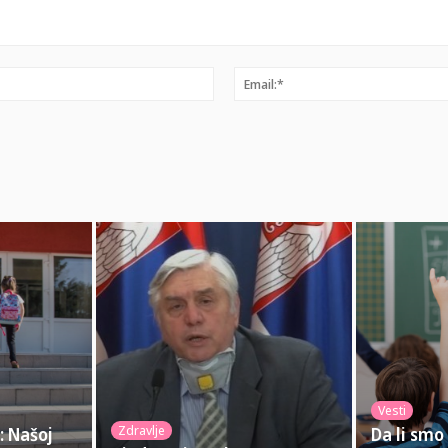
Ime:*
Vesti
Zdravlje
: Našoj
Da li smo