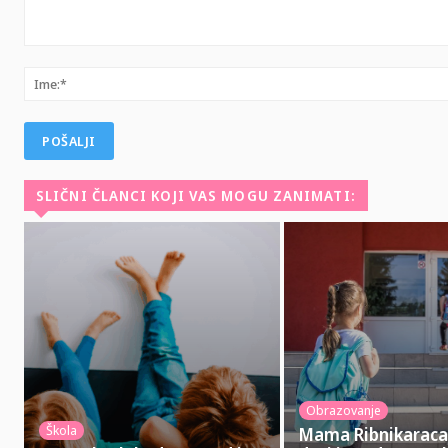
Komentar:
SLIČNI ČLANCI KOJI VAS MOGU ZANIMATI:
Obrazovanje
Škola
Mama Ribnikaraca