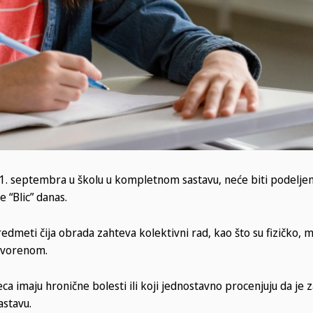
 1. septembra u školu u kompletnom sastavu, neće biti podeljeni
 “Blic” danas.
Predmeti čija obrada zahteva kolektivni rad, kao što su fizičko, m
otvorenom.
deca imaju hronične bolesti ili koji jednostavno procenjuju da je 
astavu.