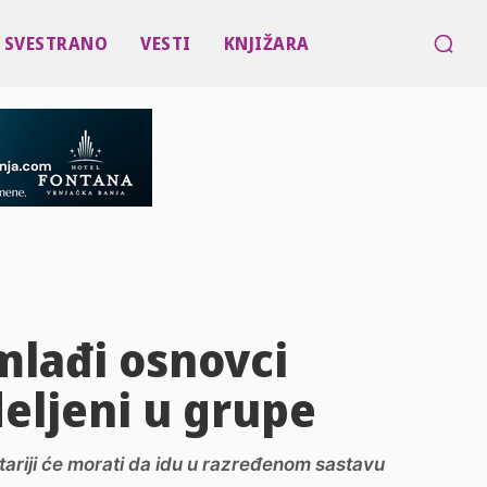
SVESTRANO
VESTI
KNJIŽARA
 mlađi osnovci
deljeni u grupe
ariji će morati da idu u razređenom sastavu