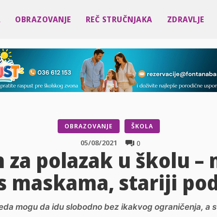
A
OBRAZOVANJE
REČ STRUČNJAKA
ZDRAVLJE
OBRAZOVANJE
ŠKOLA
05/08/2021
0
 za polazak u školu –
 s maskama, stariji po
eda mogu da idu slobodno bez ikakvog ograničenja, a st