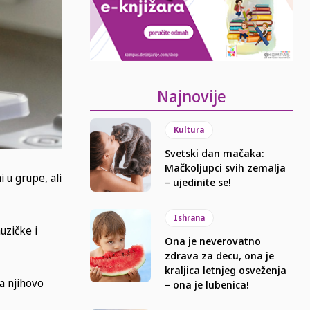
Najnovije
Kultura
Svetski dan mačaka:
Mačkoljupci svih zemalja
 u grupe, ali
– ujedinite se!
Ishrana
uzičke i
Ona je neverovatno
zdrava za decu, ona je
kraljica letnjeg osveženja
za njihovo
– ona je lubenica!