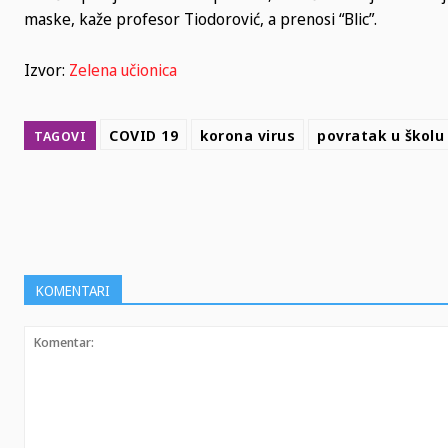
maske, kaže profesor Tiodorović, a prenosi “Blic”.
Izvor:
Zelena učionica
COVID 19
korona virus
povratak u školu
TAGOVI
SHARE
KOMENTARI