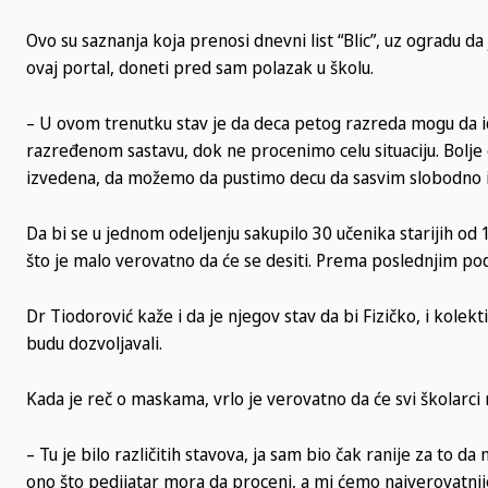
Ovo su saznanja koja prenosi dnevni list “Blic”, uz ogradu d
ovaj portal, doneti pred sam polazak u školu.
– U ovom trenutku stav je da deca petog razreda mogu da id
razređenom sastavu, dok ne procenimo celu situaciju. Bolje 
izvedena, da možemo da pustimo decu da sasvim slobodno i
Da bi se u jednom odeljenju sakupilo 30 učenika starijih o
što je malo verovatno da će se desiti. Prema poslednjim pod
Dr Tiodorović kaže i da je njegov stav da bi Fizičko, i kol
budu dozvoljavali.
Kada je reč o maskama, vrlo je verovatno da će svi školarci
– Tu je bilo različitih stavova, ja sam bio čak ranije za to 
ono što pedijatar mora da proceni, a mi ćemo najverovatni