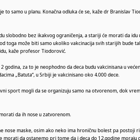
a je to samo u planu. Konačna odluka će se, kaže dr Branislav Tio
u slobodno bez ikakvog ograničenja, a stariji će morati da idu 
od toga može biti samo ukoliko vakcinacija svih starijih bude t
du, kaže profesor Tiodorović.
d 12 godina, za to je neophodno da deca budu vakcinisana u već
acima „Batuta“, u Srbiji je vakcinisano oko 4.000 dece.
ektivni sport mogli da se organizuju samo na otvorenom, dok vrem
 morati da ih nose u zatvorenom.
da ne nose maske, osim ako neko ima hroničnu bolest pa postoji ri
je morati da ostanemo pri tome da i deca do 12.godine moraju 