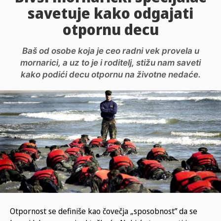
savetuje kako odgajati
otpornu decu
Baš od osobe koja je ceo radni vek provela u
mornarici, a uz to je i roditelj, stižu nam saveti
kako podići decu otpornu na životne nedaće.
Otpornost se definiše kao čovečja „sposobnost” da se