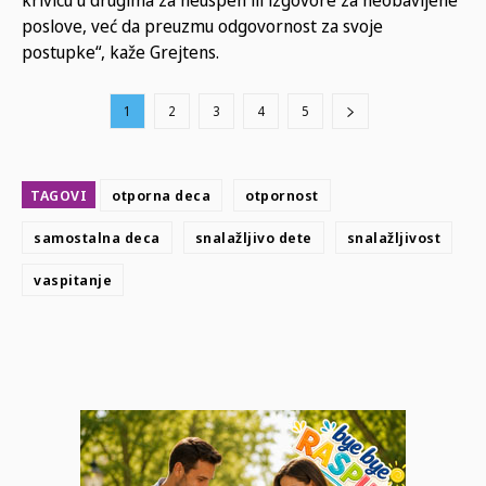
krivicu u drugima za neuspeh ili izgovore za neobavljene
poslove, već da preuzmu odgovornost za svoje
postupke“, kaže Grejtens.
1
2
3
4
5
TAGOVI
otporna deca
otpornost
samostalna deca
snalažljivo dete
snalažljivost
vaspitanje