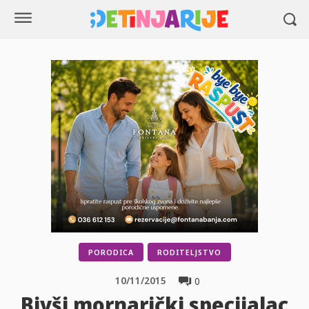
PORODICA
RODITELJSTVO
10/11/2015
0
Bivši mornarički specijalac