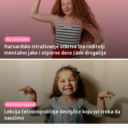
Reč stručnjaka
Harvardsko istraživanje otkriva šta roditelji
mentalno jake i otporne dece rade drugačije
Mentalna higijena
Lekcija četvorogodišnje devojčice koju svi treba da
naučimo