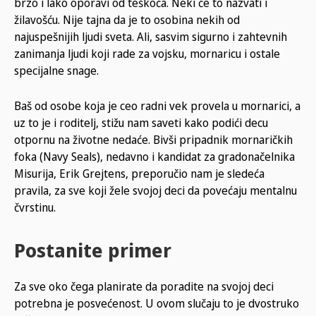
brzo i lako oporavi od teškoća. Neki će to nazvati i
žilavošću. Nije tajna da je to osobina nekih od
najuspešnijih ljudi sveta. Ali, sasvim sigurno i zahtevnih
zanimanja ljudi koji rade za vojsku, mornaricu i ostale
specijalne snage.
Baš od osobe koja je ceo radni vek provela u mornarici, a
uz to je i roditelj, stižu nam saveti kako podići decu
otpornu na životne nedaće. Bivši pripadnik mornaričkih
foka (Navy Seals), nedavno i kandidat za gradonačelnika
Misurija, Erik Grejtens, preporučio nam je sledeća
pravila, za sve koji žele svojoj deci da povećaju mentalnu
čvrstinu.
Postanite primer
Za sve oko čega planirate da poradite na svojoj deci
potrebna je posvećenost. U ovom slučaju to je dvostruko