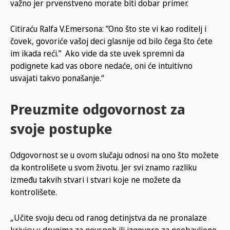
važno jer prvenstveno morate biti dobar primer.
Citiraću Ralfa V.Emersona: ”Ono što ste vi kao roditelj i
čovek, govoriće vašoj deci glasnije od bilo čega što ćete
im ikada reći.” Ako vide da ste uvek spremni da
podignete kad vas obore nedaće, oni će intuitivno
usvajati takvo ponašanje.“
Preuzmite odgovornost za
svoje postupke
Odgovornost se u ovom slučaju odnosi na ono što možete
da kontrolišete u svom životu. Jer svi znamo razliku
između takvih stvari i stvari koje ne možete da
kontrolišete.
„Učite svoju decu od ranog detinjstva da ne pronalaze