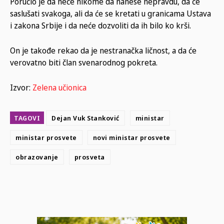
Poručio je da neće nikome da nanese nepravdu, da će
saslušati svakoga, ali da će se kretati u granicama Ustava
i zakona Srbije i da neće dozvoliti da ih bilo ko krši.
On je takođe rekao da je nestranačka ličnost, a da će
verovatno biti član svenarodnog pokreta.
Izvor:
Zelena učionica
TAGOVI
Dejan Vuk Stanković
ministar
ministar prosvete
novi ministar prosvete
obrazovanje
prosveta