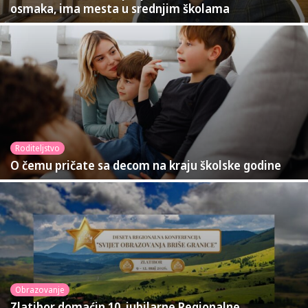
osmaka, ima mesta u srednjim školama
Roditeljstvo
O čemu pričate sa decom na kraju školske godine
Obrazovanje
Zlatibor domaćin 10. jubilarne Regionalne