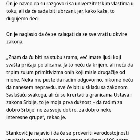
On je naveo da su razgovori sa univerzitetskim vlastima u
toku, ali da će sada biti ubrzani, jer, kako kaže, to
dugujemo deci.
On je naglasio da će se zalagati da se sve vrati u okvire
zakona.
„Znam da ću biti na stubu srama, već imate ljudi koji
svašta pričaju po ulicama. Ja to neću da krijem, ali neću da
trpim zulum primitivizma onih koji misle drugačije od
mene. Neka me puste da radim odgovorno, nikome neću
da nanesem nepravdu, sve će biti u skladu sa zakonom.
Saslušaću svakoga, ali ću se krertati u granicama Ustava i
zakona Srbije, to je moja prva dužnost – da radim za
dobro Srbije, ne za svoje dobro, za dobro neke
interesne grupe“, rekao je.
Stanković je najavio i da će se proveriti verodostojnosti