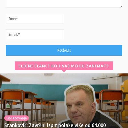
Komentar:
Ime:*
Email:*
SLIČNI ČLANCI KOJI VAS MOGU ZANIMATI:
Obrazovanje
Stanković: Završni ispit polaže više od 64.000