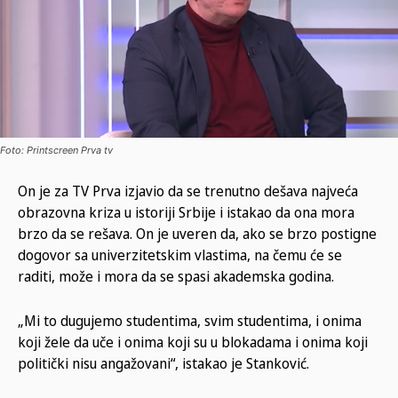
Foto: Printscreen Prva tv
On je za TV Prva izjavio da se trenutno dešava najveća
obrazovna kriza u istoriji Srbije i istakao da ona mora
brzo da se rešava. On je uveren da, ako se brzo postigne
dogovor sa univerzitetskim vlastima, na čemu će se
raditi, može i mora da se spasi akademska godina.
„Mi to dugujemo studentima, svim studentima, i onima
koji žele da uče i onima koji su u blokadama i onima koji
politički nisu angažovani“, istakao je Stanković.