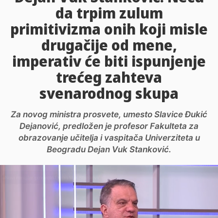
da trpim zulum
primitivizma onih koji misle
drugačije od mene,
imperativ će biti ispunjenje
trećeg zahteva
svenarodnog skupa
Za novog ministra prosvete, umesto Slavice Đukić
Dejanović, predložen je profesor Fakulteta za
obrazovanje učitelja i vaspitača Univerziteta u
Beogradu Dejan Vuk Stanković.