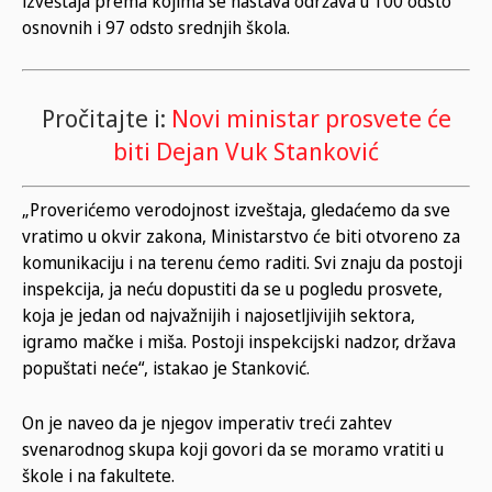
izveštaja prema kojima se nastava održava u 100 odsto
osnovnih i 97 odsto srednjih škola.
Pročitajte i:
Novi ministar prosvete će
biti Dejan Vuk Stanković
„Proverićemo verodojnost izveštaja, gledaćemo da sve
vratimo u okvir zakona, Ministarstvo će biti otvoreno za
komunikaciju i na terenu ćemo raditi. Svi znaju da postoji
inspekcija, ja neću dopustiti da se u pogledu prosvete,
koja je jedan od najvažnijih i najosetljivijih sektora,
igramo mačke i miša. Postoji inspekcijski nadzor, država
popuštati neće“, istakao je Stanković.
On je naveo da je njegov imperativ treći zahtev
svenarodnog skupa koji govori da se moramo vratiti u
škole i na fakultete.