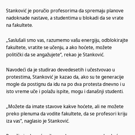
Stanković je poručio profesorima da spremaju planove
nadoknade nastave, a studentima u blokadi da se vrate
na fakultete.
„Saslušali smo vas, razumemo vašu energiju, odblokirajte
fakultete, vratite se učenju, a ako hoćete, možete
politički da se angažujete“, rekao je Stanković.
Navodeći da je studirao devedesetih i učestvovao u
protestima, Stanković je kazao da, ako su te generacije
mogle da postignu da idu na po dva protesta dnevno i u
isto vreme uče i polažu ispite, mogu i današnji studenti.
„Možete da imate stavove kakve hoćete, ali ne možete
preko plenuma da vodite fakultete, da se profesori kriju
iza vas“, naglasio je Stanković.