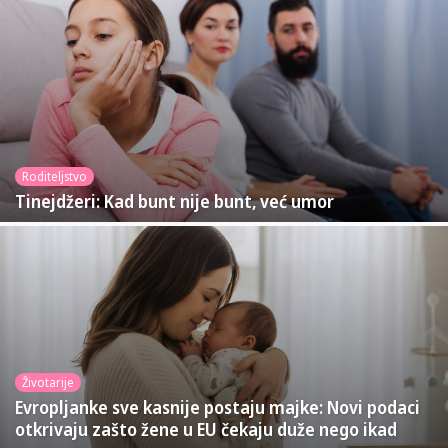
Roditeljstvo
Tinejdžeri: Kad bunt nije bunt, već umor
Životarije
Evropljanke sve kasnije postaju majke: Novi podaci
otkrivaju zašto žene u EU čekaju duže nego ikad