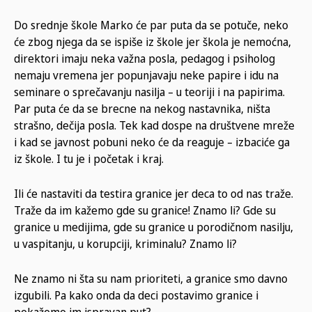
Do srednje škole Marko će par puta da se potuče, neko
će zbog njega da se ispiše iz škole jer škola je nemoćna,
direktori imaju neka važna posla, pedagog i psiholog
nemaju vremena jer popunjavaju neke papire i idu na
seminare o sprečavanju nasilja – u teoriji i na papirima.
Par puta će da se brecne na nekog nastavnika, ništa
strašno, dečija posla. Tek kad dospe na društvene mreže
i kad se javnost pobuni neko će da reaguje – izbaciće ga
iz škole. I tu je i početak i kraj.
Ili će nastaviti da testira granice jer deca to od nas traže.
Traže da im kažemo gde su granice! Znamo li? Gde su
granice u medijima, gde su granice u porodičnom nasilju,
u vaspitanju, u korupciji, kriminalu? Znamo li?
Ne znamo ni šta su nam prioriteti, a granice smo davno
izgubili. Pa kako onda da deci postavimo granice i