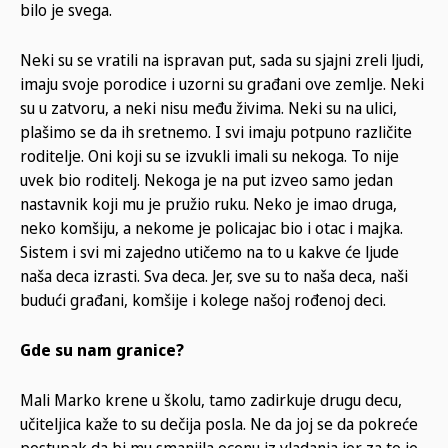
bilo je svega.
Neki su se vratili na ispravan put, sada su sjajni zreli ljudi,
imaju svoje porodice i uzorni su građani ove zemlje. Neki
su u zatvoru, a neki nisu među živima. Neki su na ulici,
plašimo se da ih sretnemo. I svi imaju potpuno različite
roditelje. Oni koji su se izvukli imali su nekoga. To nije
uvek bio roditelj. Nekoga je na put izveo samo jedan
nastavnik koji mu je pružio ruku. Neko je imao druga,
neko komšiju, a nekome je policajac bio i otac i majka.
Sistem i svi mi zajedno utičemo na to u kakve će ljude
naša deca izrasti. Sva deca. Jer, sve su to naša deca, naši
budući građani, komšije i kolege našoj rođenoj deci.
Gde su nam granice?
Mali Marko krene u školu, tamo zadirkuje drugu decu,
učiteljica kaže to su dečija posla. Ne da joj se da pokreće