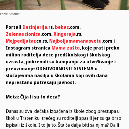
Foto: Freepik
Portali
Detinjarije
.rs,
bebac
.com,
Zelenaucionica
.com,
Ringeraja
.rs,
Mojpedijatar
.co.rs,
Najboljamamanasvetu
.com i
Instagram stranica
Mama zašto
, koje prati preko
milion roditelja dece predškolskog i školskog
uzrasta, pokrenuli su kampanju za utvrđivanje i
preuzimanje ODGOVORNOSTI SISTEMA u
slučajevima nasilja u školama koji ovih dana
neprestano potresaju javnost.
Meta: Čija li su to deca?
Danas su dva dečaka izbačena iz škole zbog prestupa u
školi u Trsteniku, trećeg su roditelji spasili jer su ga brzo
ispisali iz škole. I to je to. Šta će dalje biti sa njima? Da li