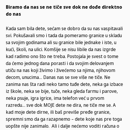
Biramo da nas se ne tiče sve dok ne dođe direktno
do nas
Kada sam bila dete, sećam se dobro da su nas vaspitavali
svi. Pokušavali smo i tada da pomeramo granice u skladu
sa svojim godinama ali su granice bile jednake i iste, u
kući, školi, na ulici. Komšije se nisu libile da nas izgrde
kad radimo ono što ne treba. Postojala je svest o tome
da ćemo jednog dana porasti i da svojim delovanjem
utiču na nas koji živimo i živećemo sa njima, njihovom
decom, unucima… Danas nas se sve više ne tiče. Ne
zanima nas šta radi neko tamo tuđe dete, neka ga izbace
iz škole, neka se bije, tuče, neka gleda farmu i parove,
neka psuje, igra igrice, ima telefon već u prvom
razredu… sve dok MOJE dete ne dira, ne tiče me se. A
kad moje dete dirne, ili baš previše pređe granice,
spremni smo da ga razapnemo – dete koje nas pre toga
uopšte nije zanimalo. Ali i dalje nećemo voditi računa o