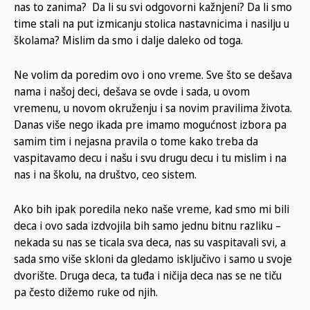
nas to zanima? Da li su svi odgovorni kažnjeni? Da li smo
time stali na put izmicanju stolica nastavnicima i nasilju u
školama? Mislim da smo i dalje daleko od toga.
Ne volim da poredim ovo i ono vreme. Sve što se dešava
nama i našoj deci, dešava se ovde i sada, u ovom
vremenu, u novom okruženju i sa novim pravilima života.
Danas više nego ikada pre imamo mogućnost izbora pa
samim tim i nejasna pravila o tome kako treba da
vaspitavamo decu i našu i svu drugu decu i tu mislim i na
nas i na školu, na društvo, ceo sistem.
Ako bih ipak poredila neko naše vreme, kad smo mi bili
deca i ovo sada izdvojila bih samo jednu bitnu razliku –
nekada su nas se ticala sva deca, nas su vaspitavali svi, a
sada smo više skloni da gledamo isključivo i samo u svoje
dvorište. Druga deca, ta tuđa i ničija deca nas se ne tiču
pa često dižemo ruke od njih.