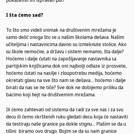
pokažemo im ispravan put?
I šta ćemo sad?
To što smo videli snimak na društvenim mrežama je
samo delić onoga što se u našim školama dešava. Našim
učiteljima i nastavnicima davno su izmeknute stolice. Ako
su škole nemoćne, a državu i sistem nemamo, šta dalje?
Hoćemo i dalje ćutati na zapošljavanje nastavnika sa
partijskim knjižicama dok oni najbolji odlaze iz prosvete,
hoćemo ćutati na nasilje i zloupotrebu medija, hoćemo
okretati glavu na sve što nam se dešava… hoćemo i dalje
birati da nas se ne tiče? Sve dok ne dobijemo priliku da
bacimo koji hejt na društvemim mrežama.
Ili ćemo zahtevati od sistema da radi za sve nas i za svu
decu ili ćemo skrštenih ruku gledati decu koja će nastaviti
da testiraju naše granice pa dokle stignu… Plašim se da u
tišini biramo ovo drugo. Bojim se da su nam granice