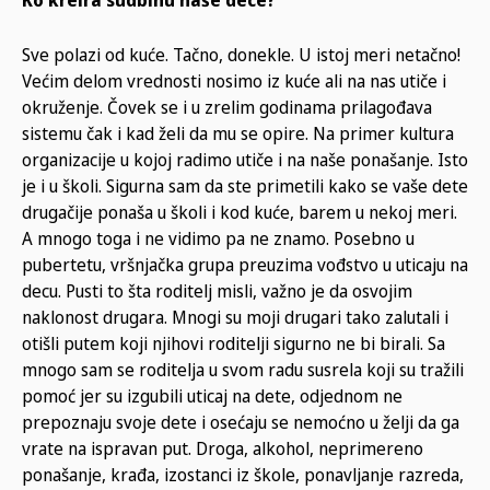
Ko kreira sudbinu naše dece?
Sve polazi od kuće. Tačno, donekle. U istoj meri netačno!
Većim delom vrednosti nosimo iz kuće ali na nas utiče i
okruženje. Čovek se i u zrelim godinama prilagođava
sistemu čak i kad želi da mu se opire. Na primer kultura
organizacije u kojoj radimo utiče i na naše ponašanje. Isto
je i u školi. Sigurna sam da ste primetili kako se vaše dete
drugačije ponaša u školi i kod kuće, barem u nekoj meri.
A mnogo toga i ne vidimo pa ne znamo. Posebno u
pubertetu, vršnjačka grupa preuzima vođstvo u uticaju na
decu. Pusti to šta roditelj misli, važno je da osvojim
naklonost drugara. Mnogi su moji drugari tako zalutali i
otišli putem koji njihovi roditelji sigurno ne bi birali. Sa
mnogo sam se roditelja u svom radu susrela koji su tražili
pomoć jer su izgubili uticaj na dete, odjednom ne
prepoznaju svoje dete i osećaju se nemoćno u želji da ga
vrate na ispravan put. Droga, alkohol, neprimereno
ponašanje, krađa, izostanci iz škole, ponavljanje razreda,