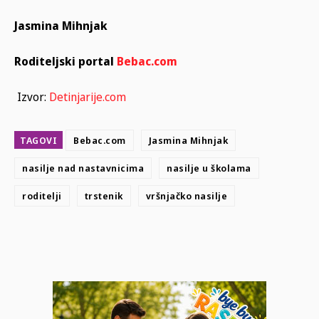
Jasmina Mihnjak
Roditeljski portal
Bebac.com
Izvor:
Detinjarije.com
TAGOVI
Bebac.com
Jasmina Mihnjak
nasilje nad nastavnicima
nasilje u školama
roditelji
trstenik
vršnjačko nasilje