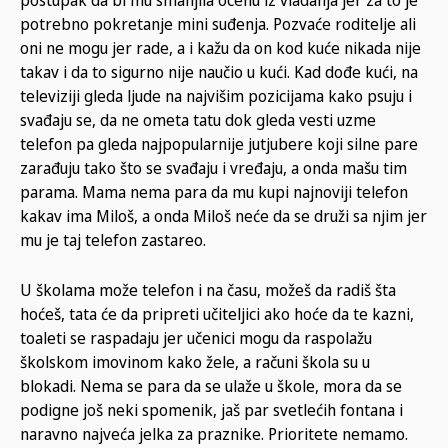
postupak da bi mu smanjila ocenu iz vladanja jer za to je
potrebno pokretanje mini suđenja. Pozvaće roditelje ali
oni ne mogu jer rade, a i kažu da on kod kuće nikada nije
takav i da to sigurno nije naučio u kući. Kad dođe kući, na
televiziji gleda ljude na najvišim pozicijama kako psuju i
svađaju se, da ne ometa tatu dok gleda vesti uzme
telefon pa gleda najpopularnije jutjubere koji silne pare
zarađuju tako što se svađaju i vređaju, a onda mašu tim
parama. Mama nema para da mu kupi najnoviji telefon
kakav ima Miloš, a onda Miloš neće da se druži sa njim jer
mu je taj telefon zastareo.
U školama može telefon i na času, možeš da radiš šta
hoćeš, tata će da pripreti učiteljici ako hoće da te kazni,
toaleti se raspadaju jer učenici mogu da raspolažu
školskom imovinom kako žele, a računi škola su u
blokadi. Nema se para da se ulaže u škole, mora da se
podigne još neki spomenik, jaš par svetlećih fontana i
naravno najveća jelka za praznike. Prioritete nemamo.