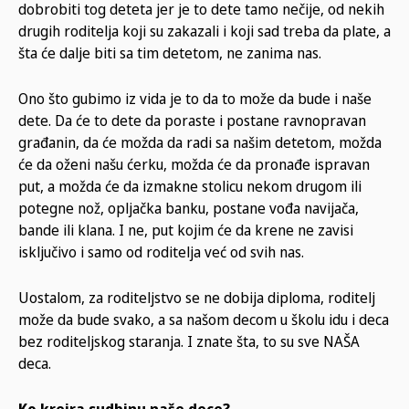
dobrobiti tog deteta jer je to dete tamo nečije, od nekih
drugih roditelja koji su zakazali i koji sad treba da plate, a
šta će dalje biti sa tim detetom, ne zanima nas.
Ono što gubimo iz vida je to da to može da bude i naše
dete. Da će to dete da poraste i postane ravnopravan
građanin, da će možda da radi sa našim detetom, možda
će da oženi našu ćerku, možda će da pronađe ispravan
put, a možda će da izmakne stolicu nekom drugom ili
potegne nož, opljačka banku, postane vođa navijača,
bande ili klana. I ne, put kojim će da krene ne zavisi
isključivo i samo od roditelja već od svih nas.
Uostalom, za roditeljstvo se ne dobija diploma, roditelj
može da bude svako, a sa našom decom u školu idu i deca
bez roditeljskog staranja. I znate šta, to su sve NAŠA
deca.