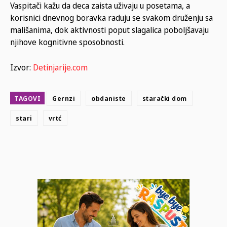
Vaspitači kažu da deca zaista uživaju u posetama, a
korisnici dnevnog boravka raduju se svakom druženju sa
mališanima, dok aktivnosti poput slagalica poboljšavaju
njihove kognitivne sposobnosti.
Izvor:
Detinjarije.com
TAGOVI
Gernzi
obdaniste
starački dom
stari
vrtć