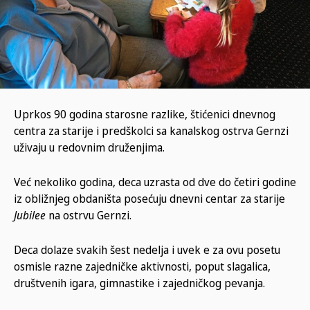
Uprkos 90 godina starosne razlike, štićenici dnevnog
centra za starije i predškolci sa kanalskog ostrva Gernzi
uživaju u redovnim druženjima.
Već nekoliko godina, deca uzrasta od dve do četiri godine
iz obližnjeg obdaništa posećuju dnevni centar za starije
Jubilee
na ostrvu Gernzi.
Deca dolaze svakih šest nedelja i uvek e za ovu posetu
osmisle razne zajedničke aktivnosti, poput slagalica,
društvenih igara, gimnastike i zajedničkog pevanja.