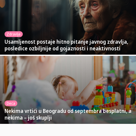
Zdravlje
Usamljenost postaje hitno pitanje javnog zdravlja,
posledice ozbiljnije od gojaznosti i neaktivnosti
Deca
Nekima vrtići u Beogradu od septembra besplatni, a
nekima – još skuplji