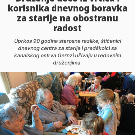
korisnika dnevnog boravka
za starije na obostranu
radost
Uprkos 90 godina starosne razlike, štićenici
dnevnog centra za starije i predškolci sa
kanalskog ostrva Gernzi uživaju u redovnim
druženjima.