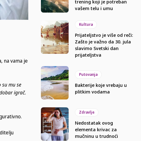
trening koji je potreban
vašem telu i umu
Kultura
Prijateljstvo je više od reči:
Zašto je važno da 30. jula
slavimo Svetski dan
prijateljstva
a, na vama je
Putovanja
to su mu se
Bakterije koje vrebaju u
plitkim vodama
 dobar igrač.
Zdravlje
gurativno.
Nedostatak ovog
elementa krivac za
ditelju
mučninu u trudnoći