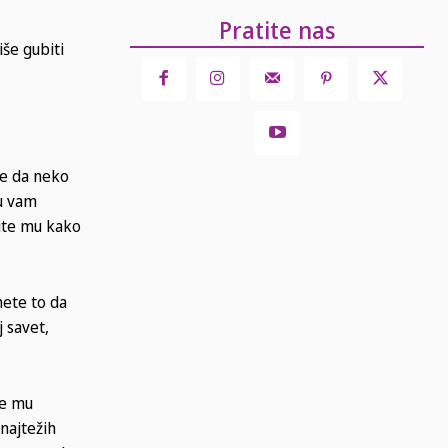
Pratite nas
iše gubiti
te da neko
su vam
cite mu kako
nete to da
j savet,
će mu
najtežih