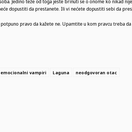
soba. Jedino teže od toga jeste brinuti se o onome ko nikad ni
će dopustiti da prestanete. Ili vi nećete dopustiti sebi da pre
e potpuno pravo da kažete ne. Upamtite u kom pravcu treba da
emocionalni vampiri
Laguna
neodgovoran otac