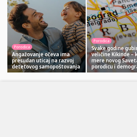
Porodica
Porodica
Svake godine gub
Angažovanje očeva ima
veličine Kikinde – 
presudan uticaj na razvoj
mere novog Savet
detetovog samopoštovanja
porodicu i demogra