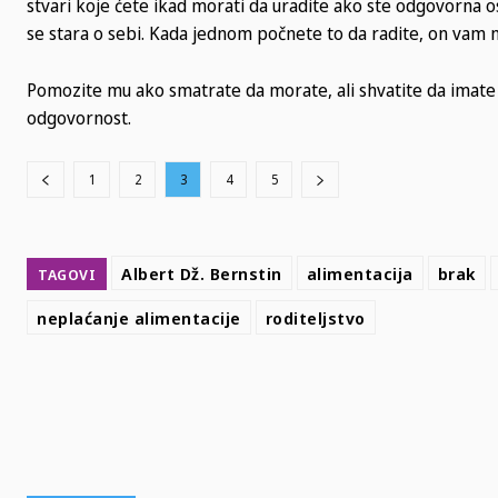
stvari koje ćete ikad morati da uradite ako ste odgovorna o
se stara o sebi. Kada jednom počnete to da radite, on vam ne
Pomozite mu ako smatrate da morate, ali shvatite da imat
odgovornost.
1
2
3
4
5
Albert Dž. Bernstin
alimentacija
brak
TAGOVI
neplaćanje alimentacije
roditeljstvo
SHARE