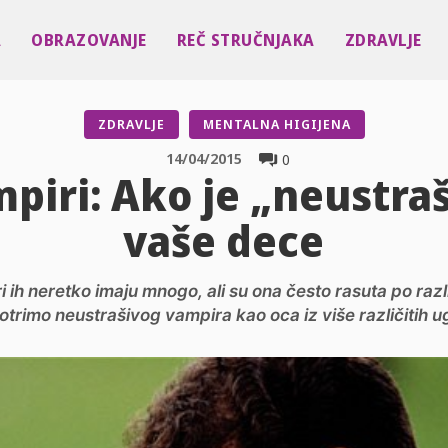
A
OBRAZOVANJE
REČ STRUČNJAKA
ZDRAVLJE
ZDRAVLJE
MENTALNA HIGIJENA
14/04/2015
0
piri: Ako je „neustraš
vaše dece
ri ih neretko imaju mnogo, ali su ona često rasuta po ra
trimo neustrašivog vampira kao oca iz više različitih u