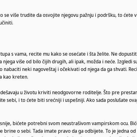
o se više trudite da osvojite njegovu pažnju i podršku, to ćete v
činiti.
upa s vama, recite mu kako se osećate i šta želite. Ne dopusti
a njega više od bilo čijih drugih, ali ipak, možda i neće. Izgledi 
 nabaciti neki nagoveštaj i očekivati od njega da ga shvati. Re
ša kao kreten.
 dešavaju u životu kriviti neodgovorne roditelje. Što pre presta
 sebi, i to ćete biti srećniji i uspešniji. Ako sada poslušate ova
kasnije, bićete potrebni svom neustrašivom vampirskom ocu. Bi
e brine o sebi. Tada imate pravo da ga odbijete. To je jedna od 