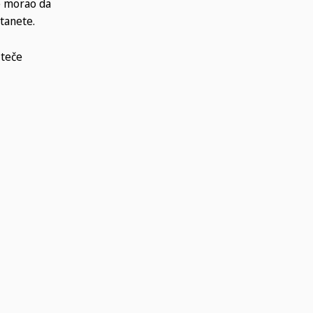
je morao da
stanete.
 teče