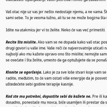
Vaš otac nije uz vas jer nešto nedostaje njemu, a ne vama. Št
sami sebe. To je veoma tužno, ali tu se ne može bogzna šta u
Idite na utakmicu jer vi to želite. Neko će vas već primetiti.
Recite šta mislite.
Ako vam se ne dopada kako vaš otac post
drugi govori u vaše ime. Vaše reči će najverovatnije uticati n
najbolji ako mu kažete upravo ono što mislite; nemojte samo
se osećate i šta želite, umesto da ga optužujete da se pona
Klonite se ogorčenja.
Lako je za sve loše stvari koje vam se
radite, međutim, to će vam ostati više energije da je posvetite
uštedećete sebi godine terapije kasnije.
Kad ste mu potrebni, dopustite sebi da kažete ne.
Pre ili 
dosadno, ponestaće mu novca, biće usamljen ili prestar da s