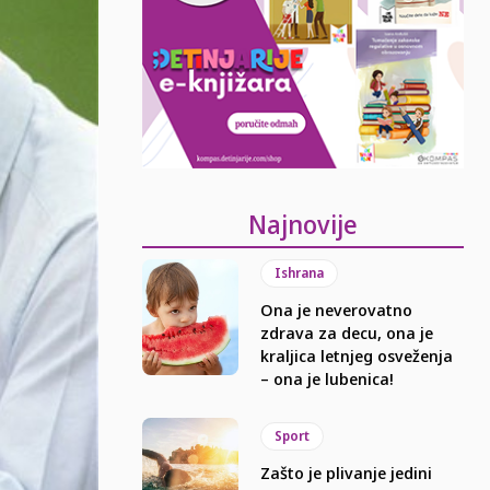
Najnovije
Ishrana
Ona je neverovatno
zdrava za decu, ona je
kraljica letnjeg osveženja
– ona je lubenica!
Sport
Zašto je plivanje jedini