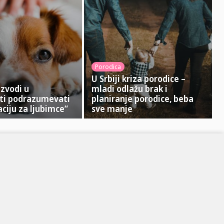
Porodica
U Srbiji kriza porodice –
azvodi u
mladi odlažu brak i
ti podrazumevati
planiranje porodice, beba
ciju za ljubimce“
sve manje