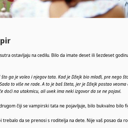
pir
sutra ostavljaju na cedilu. Bilo da imate deset ili šezdeset godin
j što ga je voleo i njegov tata. Kad je Džejk bio mlađi, pre nego š
. Sada to više ne rade. A to je baš šteta, jer je Džejk postao veoma
e doći na utakmicu, ali uvek ima neki izgovor da se ne pojavi.
ugom čiji se vampirski tata ne pojavljuje, bilo bukvalno bilo fi
 trebalo da se prenosi s roditelja na dete. Nije vaš posao da ro