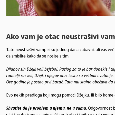
Ako vam je otac neustrašivi vam
Tate neustrašivi vampiri su jednog dana zabavni, ali vas već 
da smislite kako da se nosite s tim.
Dilanov sin Džejk voli bejzbol. Razlog za to je bar donekle i ta
roditelji razveli, Džejk i njegov otac često su vežbali hvatanje
Ove godine je postao prvi bacač. Tata mu stalno obećava da ć
Evo nekih predloga koji mogu pomoći Džejku, ili bilo kome dr
Shvatite da je problem u njemu, ne u vama.
Odgovornost bi
olakšavate ispunjavanje vaših potreba i činite ga zabavnim.