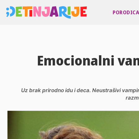
PORODIC
Emocionalni vam
Uz brak prirodno idu i deca. Neustrašivi vampi
razmo