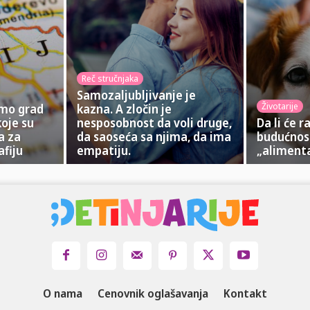
Reč stručnjaka
Samozaljubljivanje je
Životarije
imo grad
kazna. A zločin je
koje su
nesposobnost da voli druge,
Da li će r
a za
da saoseća sa njima, da ima
budućnos
fiju
empatiju.
„alimenta
O nama
Cenovnik oglašavanja
Kontakt