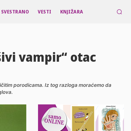
SVESTRANO
VESTI
KNJIŽARA
ivi vampir“ otac
zličitim porodicama. Iz tog razloga moraćemo da
glova.