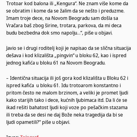
Trotoar kod balona ili „Kengura“. Ne znam više kome da
se obratim i kome da se žalim da se nešto i preduzme.
Imam troje dece, na Novom Beogradu sam došla sa
Vračara baš zbog širine, trotara, parkova, da mi deca
budu bezbedna dok smo napolju…“, piše u objavi.
Javio se i drugi roditelj koji je napisao da se slična situacija
dešava i kod klizališta „pingvin“ u bloku 62, kao i ispred
jednog kafića u bloku 61 na Novom Beogradu.
– Identična situacija ili još gora kod klizališta u Bloku 62 i
ispred kafića u bloku 61. Idu trotoarom konstantno i
pritom često ne malom brzinom, a veliki je promet ljudi
kako starijih tako i dece, kućnih ljubimaca itd. Da li će se
ikad rešiti bahatost ljudi koji voze po pešačkim stazama
ili treba da se desi ne daj Bože neka tragedija da bi se
ljudi opametili?“ piše u objavi.