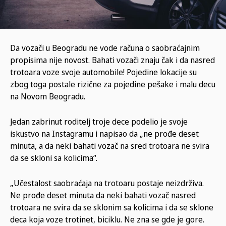
Da vozači u Beogradu ne vode računa o saobraćajnim
propisima nije novost. Bahati vozači znaju čak i da nasred
trotoara voze svoje automobile! Pojedine lokacije su
zbog toga postale rizične za pojedine pešake i malu decu
na Novom Beogradu.
Jedan zabrinut roditelj troje dece podelio je svoje
iskustvo na Instagramu i napisao da „ne prođe deset
minuta, a da neki bahati vozač na sred trotoara ne svira
da se skloni sa kolicima“.
„Učestalost saobraćaja na trotoaru postaje neizdrživa.
Ne prođe deset minuta da neki bahati vozač nasred
trotoara ne svira da se sklonim sa kolicima i da se sklone
deca koja voze trotinet, biciklu. Ne zna se gde je gore.