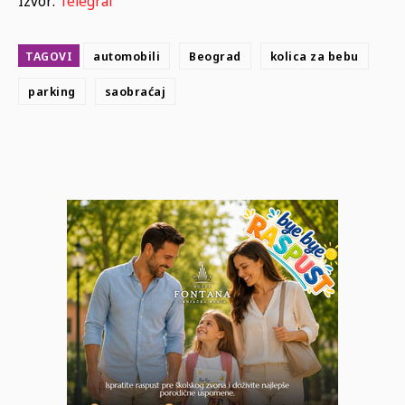
Izvor:
Telegraf
TAGOVI
automobili
Beograd
kolica za bebu
parking
saobraćaj