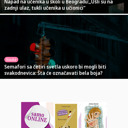
Napad na učenika u školi u Beogradu:„Ušli su na
zadnji ulaz, tukli učenika u učionici“
Nauka
Semafori sa četiri svetla uskoro bi mogli biti
svakodnevica: Šta će označavati bela boja?