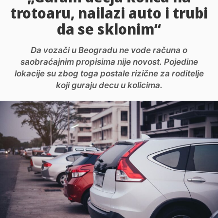
trotoaru, nailazi auto i trubi
da se sklonim“
Da vozači u Beogradu ne vode računa o
saobraćajnim propisima nije novost. Pojedine
lokacije su zbog toga postale rizične za roditelje
koji guraju decu u kolicima.