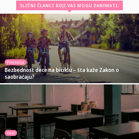
SLIČNI ČLANCI KOJI VAS MOGU ZANIMATI:
Putovanja
Bezbednost dece na biciklu – šta kaže Zakon o
saobraćaju?
Vesti