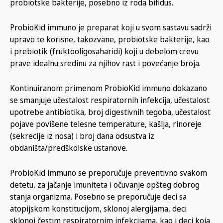
probiotske bakterije, posebno iz roda bifidus.
ProbioKid immuno je preparat koji u svom sastavu sadrži
upravo te korisne, takozvane, probiotske bakterije, kao
i prebiotik (fruktooligosaharidi) koji u debelom crevu
prave idealnu sredinu za njihov rast i povećanje broja.
Kontinuiranom primenom ProbioKid immuno dokazano
se smanjuje učestalost respiratornih infekcija, učestalost
upotrebe antibiotika, broj digestivnih tegoba, učestalost
pojave povišene telesne temperature, kašlja, rinoreje
(sekrecije iz nosa) i broj dana odsustva iz
obdaništa/predškolske ustanove.
ProbioKid immuno se preporučuje preventivno svakom
detetu, za jačanje imuniteta i očuvanje opšteg dobrog
stanja organizma. Posebno se preporučuje deci sa
atopijskom konstitucijom, sklonoj alergijama, deci
sklonoj čestim respiratornim infekcijama, kao i deci koja