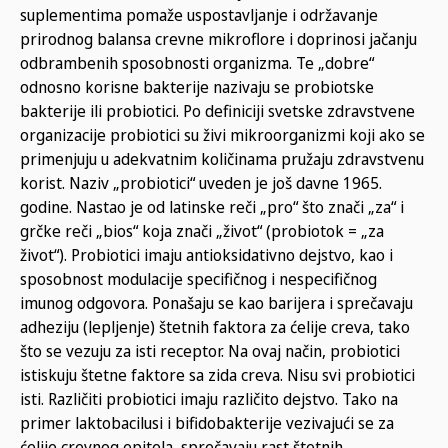
suplementima pomaže uspostavljanje i održavanje
prirodnog balansa crevne mikroflore i doprinosi jačanju
odbrambenih sposobnosti organizma. Te „dobre“
odnosno korisne bakterije nazivaju se probiotske
bakterije ili probiotici. Po definiciji svetske zdravstvene
organizacije probiotici su živi mikroorganizmi koji ako se
primenjuju u adekvatnim količinama pružaju zdravstvenu
korist. Naziv „probiotici“ uveden je još davne 1965.
godine. Nastao je od latinske reči „pro“ što znači „za“ i
grčke reči „bios“ koja znači „život“ (probiotok = „za
život“). Probiotici imaju antioksidativno dejstvo, kao i
sposobnost modulacije specifičnog i nespecifičnog
imunog odgovora. Ponašaju se kao barijera i sprečavaju
adheziju (lepljenje) štetnih faktora za ćelije creva, tako
što se vezuju za isti receptor. Na ovaj način, probiotici
istiskuju štetne faktore sa zida creva. Nisu svi probiotici
isti. Različiti probiotici imaju različito dejstvo. Tako na
primer laktobacilusi i bifidobakterije vezivajući se za
ćelije crevnog epitela, sprečavaju rast štetnih