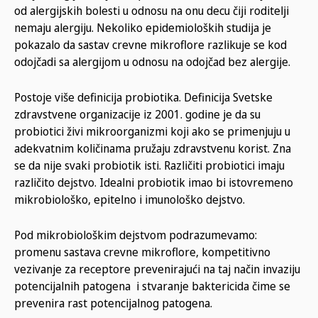
od alergijskih bolesti u odnosu na onu decu čiji roditelji
nemaju alergiju. Nekoliko epidemioloških studija je
pokazalo da sastav crevne mikroflore razlikuje se kod
odojčadi sa alergijom u odnosu na odojčad bez alergije.
Postoje više definicija probiotika. Definicija Svetske
zdravstvene organizacije iz 2001. godine je da su
probiotici živi mikroorganizmi koji ako se primenjuju u
adekvatnim količinama pružaju zdravstvenu korist. Zna
se da nije svaki probiotik isti. Različiti probiotici imaju
različito dejstvo. Idealni probiotik imao bi istovremeno
mikrobiološko, epitelno i imunološko dejstvo.
Pod mikrobiološkim dejstvom podrazumevamo:
promenu sastava crevne mikroflore, kompetitivno
vezivanje za receptore prevenirajući na taj način invaziju
potencijalnih patogena i stvaranje baktericida čime se
prevenira rast potencijalnog patogena.