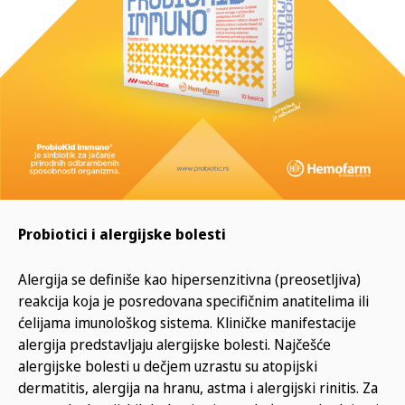
Probiotici i alergijske bolesti
Alergija se definiše kao hipersenzitivna (preosetljiva)
reakcija koja je posredovana specifičnim anatitelima ili
ćelijama imunološkog sistema. Kliničke manifestacije
alergija predstavljaju alergijske bolesti. Najčešće
alergijske bolesti u dečjem uzrastu su atopijski
dermatitis, alergija na hranu, astma i alergijski rinitis. Za