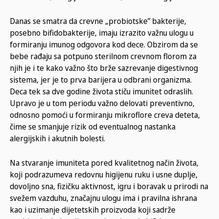
Danas se smatra da crevne „probiotske” bakterije,
posebno bifidobakterije, imaju izrazito važnu ulogu u
formiranju imunog odgovora kod dece. Obzirom da se
bebe rađaju sa potpuno sterilnom crevnom florom za
njih je i te kako važno što brže sazrevanje digestivnog
sistema, jer je to prva barijera u odbrani organizma.
Deca tek sa dve godine života stiču imunitet odraslih.
Upravo je u tom periodu važno delovati preventivno,
odnosno pomoći u formiranju mikroflore creva deteta,
čime se smanjuje rizik od eventualnog nastanka
alergijskih i akutnih bolesti.
Na stvaranje imuniteta pored kvalitetnog način života,
koji podrazumeva redovnu higijenu ruku i usne duplje,
dovoljno sna, fizičku aktivnost, igru i boravak u prirodi na
svežem vazduhu, značajnu ulogu ima i pravilna ishrana
kao i uzimanje dijetetskih proizvoda koji sadrže