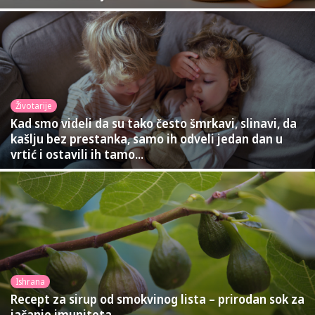
Životarije
Kad smo videli da su tako često šmrkavi, slinavi, da
kašlju bez prestanka, samo ih odveli jedan dan u
vrtić i ostavili ih tamo...
Ishrana
Recept za sirup od smokvinog lista – prirodan sok za
jačanje imuniteta