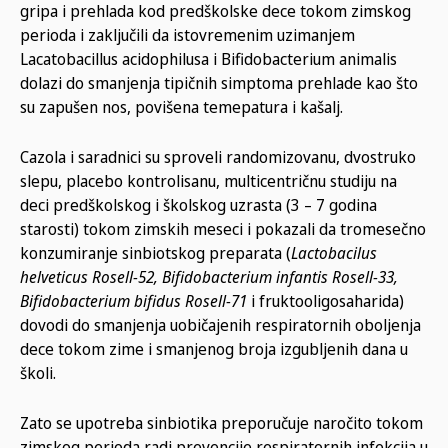
gripa i prehlada kod predškolske dece tokom zimskog
perioda i zaključili da istovremenim uzimanjem
Lacatobacillus acidophilusa i Bifidobacterium animalis
dolazi do smanjenja tipičnih simptoma prehlade kao što
su zapušen nos, povišena temepatura i kašalj.
Cazola i saradnici su sproveli randomizovanu, dvostruko
slepu, placebo kontrolisanu, multicentričnu studiju na
deci predškolskog i školskog uzrasta (3 – 7 godina
starosti) tokom zimskih meseci i pokazali da tromesečno
konzumiranje sinbiotskog preparata (
Lactobacilus
helveticus Rosell-52, Bifidobacterium infantis Rosell-33,
Bifidobacterium bifidus Rosell-71
i fruktooligosaharida)
dovodi do smanjenja uobičajenih respiratornih oboljenja
dece tokom zime i smanjenog broja izgubljenih dana u
školi.
Zato se upotreba sinbiotika preporučuje naročito tokom
zimskog perioda radi prevencije respiratornih infekcija u