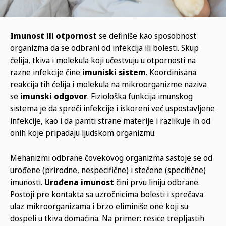
Imunost ili otpornost
se definiše kao sposobnost
organizma da se odbrani od infekcija ili bolesti. Skup
ćelija, tkiva i molekula koji učestvuju u otpornosti na
razne infekcije čine
imuniski sistem
. Koordinisana
reakcija tih ćelija i molekula na mikroorganizme naziva
se
imunski odgovor
. Fiziološka funkcija imunskog
sistema je da spreči infekcije i iskoreni već uspostavljene
infekcije, kao i da pamti strane materije i razlikuje ih od
onih koje pripadaju ljudskom organizmu.
Mehanizmi odbrane čovekovog organizma sastoje se od
urođene (prirodne, nespecifične) i stečene (specifične)
imunosti.
Urođena imunost
čini prvu liniju odbrane.
Postoji pre kontakta sa uzročnicima bolesti i sprečava
ulaz mikroorganizama i brzo eliminiše one koji su
dospeli u tkiva domaćina. Na primer: resice trepljastih