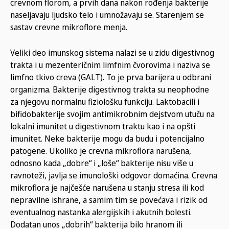
crevnom florom, a prvih dana nakon rođenja bakterije
naseljavaju ljudsko telo i umnožavaju se. Starenjem se
sastav crevne mikroflore menja.
Veliki deo imunskog sistema nalazi se u zidu digestivnog
trakta i u mezenteričnim limfnim čvorovima i naziva se
limfno tkivo creva (GALT). To je prva barijera u odbrani
organizma. Bakterije digestivnog trakta su neophodne
za njegovu normalnu fiziološku funkciju. Laktobacili i
bifidobakterije svojim antimikrobnim dejstvom utuču na
lokalni imunitet u digestivnom traktu kao i na opšti
imunitet. Neke bakterije mogu da budu i potencijalno
patogene. Ukoliko je crevna mikroflora narušena,
odnosno kada „dobre“ i „loše“ bakterije nisu više u
ravnoteži, javlja se imunološki odgovor domaćina. Crevna
mikroflora je najčešće narušena u stanju stresa ili kod
nepravilne ishrane, a samim tim se povećava i rizik od
eventualnog nastanka alergijskih i akutnih bolesti.
Dodatan unos „dobrih“ bakterija bilo hranom ili