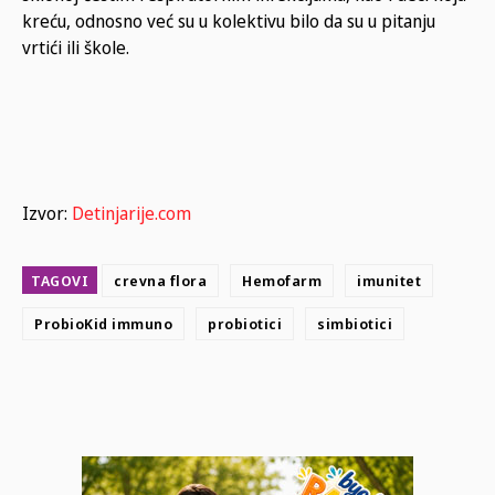
kreću, odnosno već su u kolektivu bilo da su u pitanju
vrtići ili škole.
Izvor:
Detinjarije.com
TAGOVI
crevna flora
Hemofarm
imunitet
ProbioKid immuno
probiotici
simbiotici