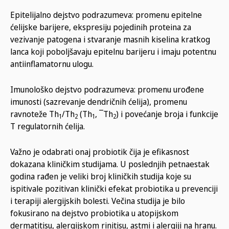
Epitelijalno dejstvo podrazumeva: promenu epitelne
ćelijske barijere, ekspresiju pojedinih proteina za
vezivanje patogena i stvaranje masnih kiselina kratkog
lanca koji poboljšavaju epitelnu barijeru i imaju potentnu
antiinflamatornu ulogu.
Imunološko dejstvo podrazumeva: promenu urođene
imunosti (sazrevanje dendričnih ćelija), promenu
ravnoteže Th
/Th
(­Th
, ¯Th
) i povećanje broja i funkcije
1
2
1
2
T regulatornih ćelija.
Važno je odabrati onaj probiotik čija je efikasnost
dokazana kliničkim studijama. U poslednjih petnaestak
godina rađen je veliki broj kliničkih studija koje su
ispitivale pozitivan klinički efekat probiotika u prevenciji
i terapiji alergijskih bolesti. Večina studija je bilo
fokusirano na dejstvo probiotika u atopijskom
dermatitisu, alergijskom rinitisu, astmi i alergiji na hranu.