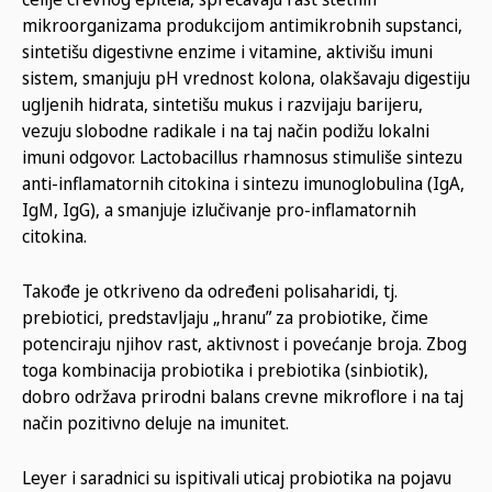
mikroorganizama produkcijom antimikrobnih supstanci,
sintetišu digestivne enzime i vitamine, aktivišu imuni
sistem, smanjuju pH vrednost kolona, olakšavaju digestiju
ugljenih hidrata, sintetišu mukus i razvijaju barijeru,
vezuju slobodne radikale i na taj način podižu lokalni
imuni odgovor. Lactobacillus rhamnosus stimuliše sintezu
anti-inflamatornih citokina i sintezu imunoglobulina (IgA,
IgM, IgG), a smanjuje izlučivanje pro-inflamatornih
citokina.
Takođe je otkriveno da određeni polisaharidi, tj.
prebiotici, predstavljaju „hranu” za probiotike, čime
potenciraju njihov rast, aktivnost i povećanje broja. Zbog
toga kombinacija probiotika i prebiotika (sinbiotik),
dobro održava prirodni balans crevne mikroflore i na taj
način pozitivno deluje na imunitet.
Leyer i saradnici su ispitivali uticaj probiotika na pojavu