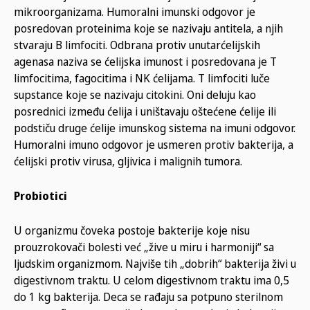
mikroorganizama. Humoralni imunski odgovor je
posredovan proteinima koje se nazivaju antitela, a njih
stvaraju B limfociti. Odbrana protiv unutarćelijskih
agenasa naziva se ćelijska imunost i posredovana je T
limfocitima, fagocitima i NK ćelijama. T limfociti luče
supstance koje se nazivaju citokini. Oni deluju kao
posrednici između ćelija i uništavaju oštećene ćelije ili
podstiču druge ćelije imunskog sistema na imuni odgovor.
Humoralni imuno odgovor je usmeren protiv bakterija, a
ćelijski protiv virusa, gljivica i malignih tumora.
Probiotici
U organizmu čoveka postoje bakterije koje nisu
prouzrokovači bolesti već „žive u miru i harmoniji“ sa
ljudskim organizmom. Najviše tih „dobrih“ bakterija živi u
digestivnom traktu. U celom digestivnom traktu ima 0,5
do 1 kg bakterija. Deca se rađaju sa potpuno sterilnom