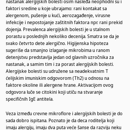
nastanak alergijskih bolesti osim nasleđa neophodni su i
faktori sredine u koje ubrajamo: rani kontakat sa
alergenom, pušenje u kući, aerozagađenje, virusne
infekcije i nepostojanje zaštitnih faktora npr. rani prekid
dojenja. Prevalenca alergijskih bolesti je u stalnom
porastu u poslednjih nekoliko decenija. Smatra se da je
svako četvrto dete alergično. Higijenska hipoteza
sugeriše da smanjno izlaganje mikrobima u ranom
detenjstvu predstavlja jedan od glavnih uzročnika za
nastanak, a samim tim i za porast alergijskih bolesti.
Alergijske bolesti su udružene sa neadekvatnim T
ćelijskim imuniskim odgovorom (Th2) u odnosu na
faktore okoline ili alergene hrane. Aktivacijom ovog
odgovora luče se citokini koji utiču na stvaranje
specifičnih IgE antitela.
Veza između crevne mikroflore i alergijskih bolesti je do
sada dobro ispitana. Poznato je da deca roditelja koji
imaju alergiju, imaju dva puta veće šanse da razviju neku