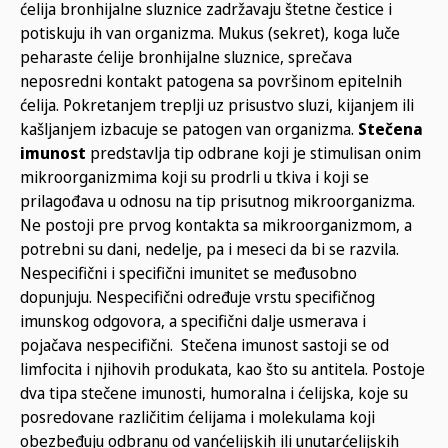
ćelija bronhijalne sluznice zadržavaju štetne čestice i
potiskuju ih van organizma. Mukus (sekret), koga luče
peharaste ćelije bronhijalne sluznice, sprečava
neposredni kontakt patogena sa površinom epitelnih
ćelija. Pokretanjem treplji uz prisustvo sluzi, kijanjem ili
kašljanjem izbacuje se patogen van organizma.
Stečena
imunost
predstavlja tip odbrane koji je stimulisan onim
mikroorganizmima koji su prodrli u tkiva i koji se
prilagođava u odnosu na tip prisutnog mikroorganizma.
Ne postoji pre prvog kontakta sa mikroorganizmom, a
potrebni su dani, nedelje, pa i meseci da bi se razvila.
Nespecifični i specifični imunitet se međusobno
dopunjuju. Nespecifični određuje vrstu specifičnog
imunskog odgovora, a specifični dalje usmerava i
pojačava nespecifični. Stečena imunost sastoji se od
limfocita i njihovih produkata, kao što su antitela. Postoje
dva tipa stečene imunosti, humoralna i ćelijska, koje su
posredovane različitim ćelijama i molekulama koji
obezbeđuju odbranu od vanćelijskih ili unutarćelijskih