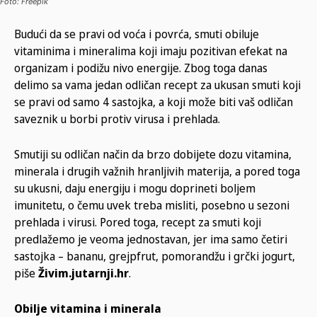
Foto: Freepik
Budući da se pravi od voća i povrća, smuti obiluje
vitaminima i mineralima koji imaju pozitivan efekat na
organizam i podižu nivo energije. Zbog toga danas
delimo sa vama jedan odličan recept za ukusan smuti koji
se pravi od samo 4 sastojka, a koji može biti vaš odličan
saveznik u borbi protiv virusa i prehlada.
Smutiji su odličan način da brzo dobijete dozu vitamina,
minerala i drugih važnih hranljivih materija, a pored toga
su ukusni, daju energiju i mogu doprineti boljem
imunitetu, o čemu uvek treba misliti, posebno u sezoni
prehlada i virusi. Pored toga, recept za smuti koji
predlažemo je veoma jednostavan, jer ima samo četiri
sastojka – bananu, grejpfrut, pomorandžu i grčki jogurt,
piše
Živim.jutarnji.hr
.
Obilje vitamina i minerala