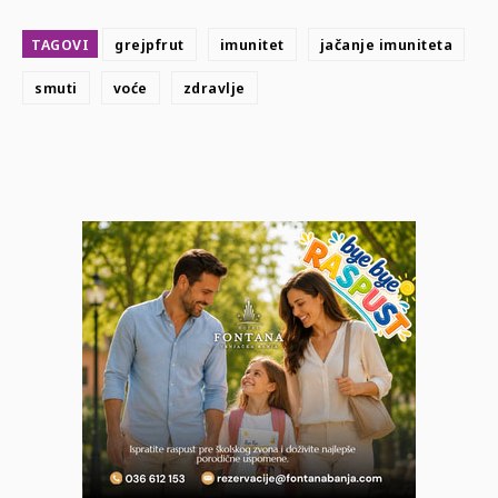
TAGOVI
grejpfrut
imunitet
jačanje imuniteta
smuti
voće
zdravlje