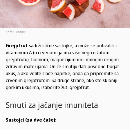
Foto: Freepik
Grejpfrut
sadrži slične sastojke, a može se pohvaliti i
vitaminom A (u crvenom ga ima više nego u žutom
grejpfrutu), holinom, magnezijumom i mnogim drugim
zdravim materijama. On će smutiju dati posebno bogat
ukus, a ako volite slađe napitke, onda ga pripremite sa
crvenim grejpfrutom. Sa druge strane, ako ste skloniji
gorkim ukusima, izaberite žuti grejpfrut.
Smuti za jačanje imuniteta
Sastojci (za dve čaše):