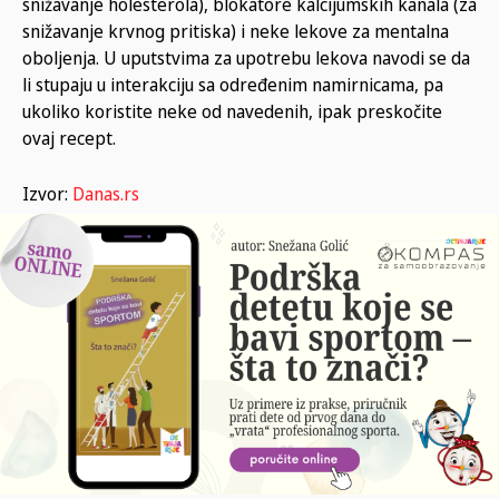
snižavanje holesterola), blokatore kalcijumskih kanala (za
snižavanje krvnog pritiska) i neke lekove za mentalna
oboljenja. U uputstvima za upotrebu lekova navodi se da
li stupaju u interakciju sa određenim namirnicama, pa
ukoliko koristite neke od navedenih, ipak preskočite
ovaj recept.
Izvor:
Danas.rs