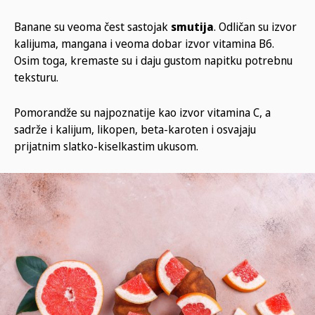
Banane su veoma čest sastojak
smutija
. Odličan su izvor
kalijuma, mangana i veoma dobar izvor vitamina B6.
Osim toga, kremaste su i daju gustom napitku potrebnu
teksturu.
Pomorandže su najpoznatije kao izvor vitamina C, a
sadrže i kalijum, likopen, beta-karoten i osvajaju
prijatnim slatko-kiselkastim ukusom.