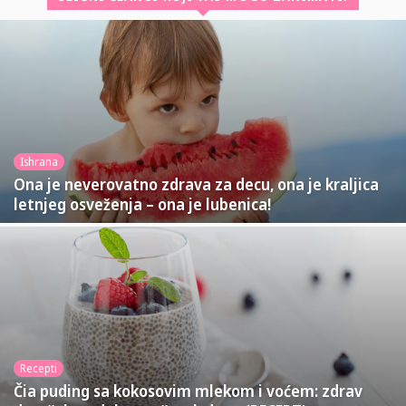
Ishrana
Ona je neverovatno zdrava za decu, ona je kraljica
letnjeg osveženja – ona je lubenica!
Recepti
Čia puding sa kokosovim mlekom i voćem: zdrav