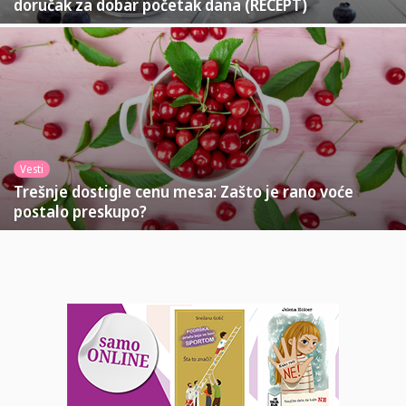
doručak za dobar početak dana (RECEPT)
Vesti
Trešnje dostigle cenu mesa: Zašto je rano voće
postalo preskupo?