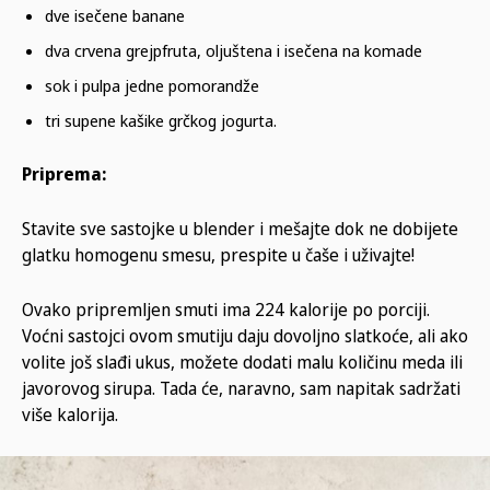
dve isečene banane
dva crvena grejpfruta, oljuštena i isečena na komade
sok i pulpa jedne pomorandže
tri supene kašike grčkog jogurta.
Priprema:
Stavite sve sastojke u blender i mešajte dok ne dobijete
glatku homogenu smesu, prespite u čaše i uživajte!
Ovako pripremljen smuti ima 224 kalorije po porciji.
Voćni sastojci ovom smutiju daju dovoljno slatkoće, ali ako
volite još slađi ukus, možete dodati malu količinu meda ili
javorovog sirupa. Tada će, naravno, sam napitak sadržati
više kalorija.