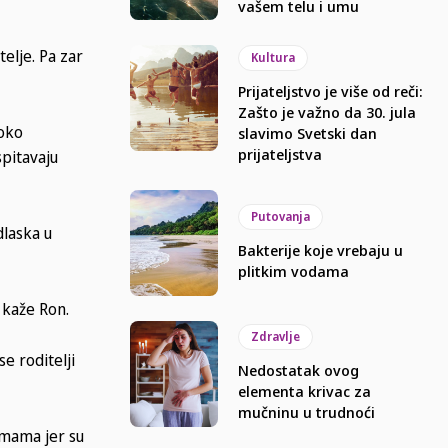
vašem telu i umu
telje. Pa zar
Kultura
Prijateljstvo je više od reči:
Zašto je važno da 30. jula
 oko
slavimo Svetski dan
prijateljstva
spitavaju
Putovanja
dlaska u
Bakterije koje vrebaju u
plitkim vodama
 kaže Ron.
Zdravlje
e roditelji
Nedostatak ovog
elementa krivac za
mučninu u trudnoći
amama jer su