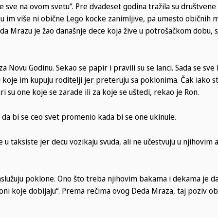
žele sve na ovom svetu“. Pre dvadeset godina tražila su društvene 
isu im više ni obične Lego kocke zanimljive, pa umesto običnih m
a Mrazu je žao današnje dece koja žive u potrošačkom dobu, sj
a Novu Godinu. Sekao se papir i pravili su se lanci. Sada se sve 
 koje im kupuju roditelji jer preteruju sa poklonima. Čak iako st
 su one koje se zarade ili za koje se uštedi, rekao je Ron.
e da bi se ceo svet promenio kada bi se one ukinule.
e u taksiste jer decu vozikaju svuda, ali ne učestvuju u njihovim 
i zaslužuju poklone. Ono što treba njihovim bakama i dekama je da
elefoni koje dobijaju“. Prema rečima ovog Deda Mraza, taj poziv o