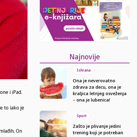
Najnovije
Ishrana
Ona je neverovatno
zdrava za decu, ona je
one i iPad.
kraljica letnjeg osveženja
– ona je lubenica!
e to iako je
Sport
Zašto je plivanje jedini
jmlađih. On
trening koji je potreban