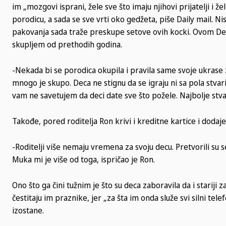
im „mozgovi isprani, žele sve što imaju njihovi prijatelji i 
porodicu, a sada se sve vrti oko gedžeta, piše Daily mail. N
pakovanja sada traže preskupe setove ovih kocki. Ovom Ded
skupljem od prethodih godina.
-Nekada bi se porodica okupila i pravila same svoje ukrase z
mnogo je skupo. Deca ne stignu da se igraju ni sa pola stvari
vam ne savetujem da deci date sve što požele. Najbolje stvari
Takođe, pored roditelja Ron krivi i kreditne kartice i dodaj
-Roditelji više nemaju vremena za svoju decu. Pretvorili su s
Muka mi je više od toga, ispričao je Ron.
Ono što ga čini tužnim je što su deca zaboravila da i starij
čestitaju im praznike, jer „za šta im onda služe svi silni t
izostane.