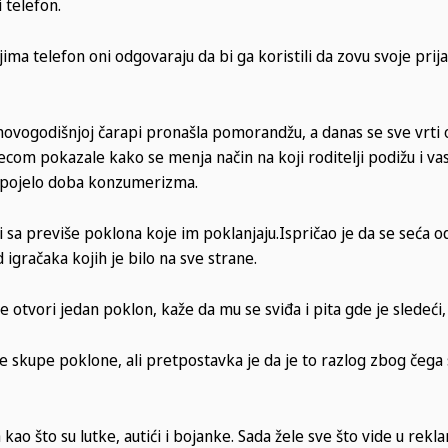
 telefon.
njima telefon oni odgovaraju da bi ga koristili da zovu svoje prija
novogodišnjoj čarapi pronašla pomorandžu, a danas se sve vrti
ecom pokazale kako se menja način na koji roditelji podižu i va
u pojelo doba konzumerizma.
li sa previše poklona koje im poklanjaju.Ispričao je da se seća o
gračaka kojih je bilo na sve strane.
otvori jedan poklon, kaže da mu se sviđa i pita gde je sledeći,
e skupe poklone, ali pretpostavka je da je to razlog zbog čega s
ao što su lutke, autići i bojanke. Sada žele sve što vide u rekl