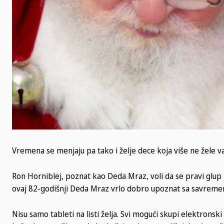
Vremena se menjaju pa tako i želje dece koja više ne žele vat
Ron Horniblej, poznat kao Deda Mraz, voli da se pravi glup 
ovaj 82-godišnji Deda Mraz vrlo dobro upoznat sa savremen
Nisu samo tableti na listi želja. Svi mogući skupi elektrons