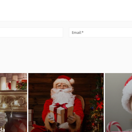
Ime:*
nda