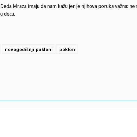
i Deda Mraza imaju da nam kažu jer je njihova poruka važna: n
u decu.
novogodišnji pokloni
poklon