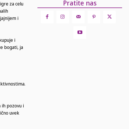
Pratite nas
igre za celu
alih
ajnijem i
kupuje i
e bogati, ja
aktivnostima.
 ih pozovu i
bično uvek