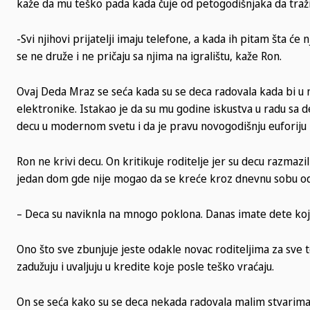
kaže da mu teško pada kada čuje od petogodišnjaka da traži
-Svi njihovi prijatelji imaju telefone, a kada ih pitam šta će 
se ne druže i ne pričaju sa njima na igralištu, kaže Ron.
Ovaj Deda Mraz se seća kada su se deca radovala kada bi u 
elektronike. Istakao je da su mu godine iskustva u radu sa d
decu u modernom svetu i da je pravu novogodišnju euforij
Ron ne krivi decu. On kritikuje roditelje jer su decu razmazi
jedan dom gde nije mogao da se kreće kroz dnevnu sobu od i
– Deca su naviknla na mnogo poklona. Danas imate dete koje 
Ono što sve zbunjuje jeste odakle novac roditeljima za sve t
zadužuju i uvaljuju u kredite koje posle teško vraćaju.
On se seća kako su se deca nekada radovala malim stvarima k