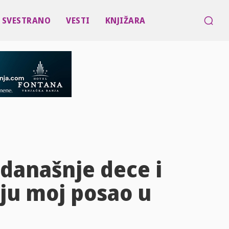
SVESTRANO
VESTI
KNJIŽARA
današnje dece i
aju moj posao u