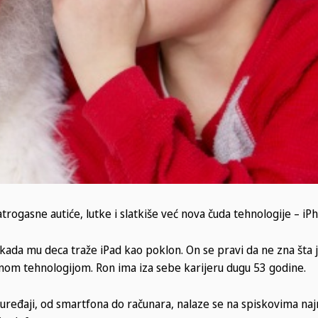
rogasne autiće, lutke i slatkiše već nova čuda tehnologije – iPh
kada mu deca traže iPad kao poklon. On se pravi da ne zna šta j
om tehnologijom. Ron ima iza sebe karijeru dugu 53 godine.
ki uređaji, od smartfona do računara, nalaze se na spiskovima na