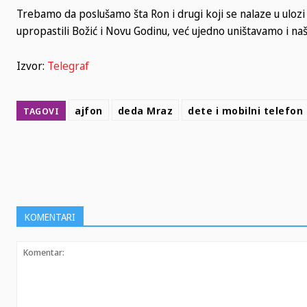
Trebamo da poslušamo šta Ron i drugi koji se nalaze u uloz
upropastili Božić i Novu Godinu, već ujedno uništavamo i naš
Izvor:
Telegraf
ajfon
deda Mraz
dete i mobilni telefon
TAGOVI
SHARE
KOMENTARI