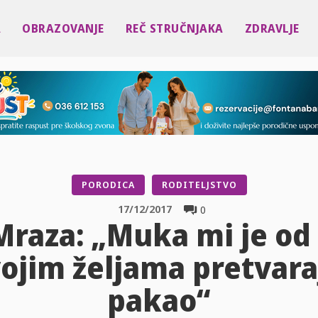
A
OBRAZOVANJE
REČ STRUČNJAKA
ZDRAVLJE
PORODICA
RODITELJSTVO
17/12/2017
0
Mraza: „Muka mi je od 
svojim željama pretvar
pakao“