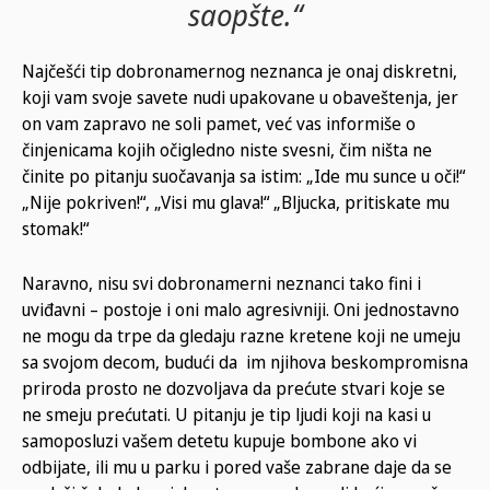
saopšte.“
Najčešći tip dobronamernog neznanca je onaj diskretni,
koji vam svoje savete nudi upakovane u obaveštenja, jer
on vam zapravo ne soli pamet, već vas informiše o
činjenicama kojih očigledno niste svesni, čim ništa ne
činite po pitanju suočavanja sa istim: „Ide mu sunce u oči!“
„Nije pokriven!“, „Visi mu glava!“ „Bljucka, pritiskate mu
stomak!“
Naravno, nisu svi dobronamerni neznanci tako fini i
uviđavni – postoje i oni malo agresivniji. Oni jednostavno
ne mogu da trpe da gledaju razne kretene koji ne umeju
sa svojom decom, budući da im njihova beskompromisna
priroda prosto ne dozvoljava da prećute stvari koje se
ne smeju prećutati. U pitanju je tip ljudi koji na kasi u
samoposluzi vašem detetu kupuje bombone ako vi
odbijate, ili mu u parku i pored vaše zabrane daje da se