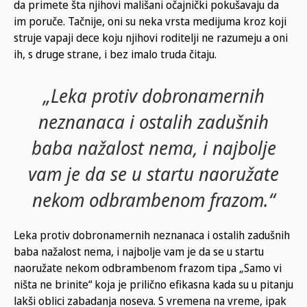
da primete šta njihovi mališani očajnički pokušavaju da
im poruče. Tačnije, oni su neka vrsta medijuma kroz koji
struje vapaji dece koju njihovi roditelji ne razumeju a oni
ih, s druge strane, i bez imalo truda čitaju.
„Leka protiv dobronamernih
neznanaca i ostalih zadušnih
baba nažalost nema, i najbolje
vam je da se u startu naoružate
nekom odbrambenom frazom.“
Leka protiv dobronamernih neznanaca i ostalih zadušnih
baba nažalost nema, i najbolje vam je da se u startu
naoružate nekom odbrambenom frazom tipa „Samo vi
ništa ne brinite“ koja je prilično efikasna kada su u pitanju
lakši oblici zabadanja noseva. S vremena na vreme, ipak