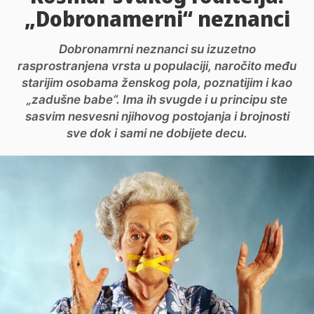
„Dobronamerni“ neznanci
Dobronamrni neznanci su izuzetno
rasprostranjena vrsta u populaciji, naročito među
starijim osobama ženskog pola, poznatijim i kao
„zadušne babe“. Ima ih svugde i u principu ste
sasvim nesvesni njihovog postojanja i brojnosti
sve dok i sami ne dobijete decu.