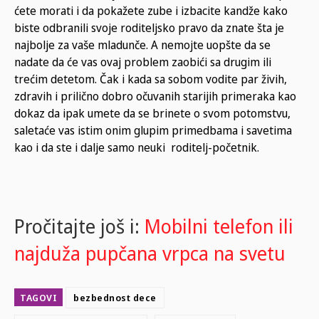
ćete morati i da pokažete zube i izbacite kandže kako
biste odbranili svoje roditeljsko pravo da znate šta je
najbolje za vaše mladunče. A nemojte uopšte da se
nadate da će vas ovaj problem zaobići sa drugim ili
trećim detetom. Čak i kada sa sobom vodite par živih,
zdravih i prilično dobro očuvanih starijih primeraka kao
dokaz da ipak umete da se brinete o svom potomstvu,
saletaće vas istim onim glupim primedbama i savetima
kao i da ste i dalje samo neuki roditelj-početnik.
Pročitajte još i:
Mobilni telefon ili
najduža pupčana vrpca na svetu
TAGOVI
bezbednost dece