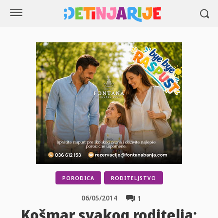
PORODICA
RODITELJSTVO
06/05/2014
1
Košmar svakog roditelja: