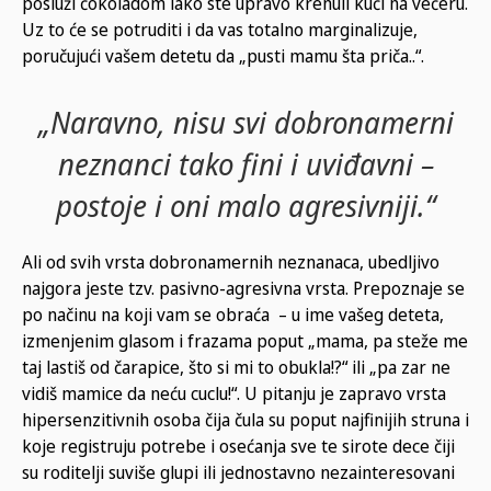
posluži čokoladom iako ste upravo krenuli kući na večeru.
Uz to će se potruditi i da vas totalno marginalizuje,
poručujući vašem detetu da „pusti mamu šta priča..“.
„Naravno, nisu svi dobronamerni
neznanci tako fini i uviđavni –
postoje i oni malo agresivniji.“
Ali od svih vrsta dobronamernih neznanaca, ubedljivo
najgora jeste tzv. pasivno-agresivna vrsta. Prepoznaje se
po načinu na koji vam se obraća – u ime vašeg deteta,
izmenjenim glasom i frazama poput „mama, pa steže me
taj lastiš od čarapice, što si mi to obukla!?“ ili „pa zar ne
vidiš mamice da neću cuclu!“. U pitanju je zapravo vrsta
hipersenzitivnih osoba čija čula su poput najfinijih struna i
koje registruju potrebe i osećanja sve te sirote dece čiji
su roditelji suviše glupi ili jednostavno nezainteresovani