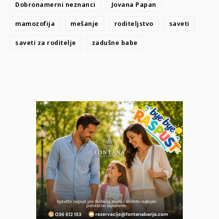
Dobronamerni neznanci
Jovana Papan
mamozofija
mešanje
roditeljstvo
saveti
saveti za roditelje
zadušne babe