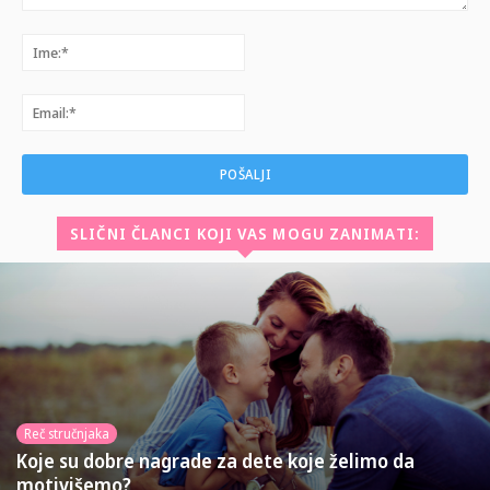
Komentar:
Ime:*
Email:*
SLIČNI ČLANCI KOJI VAS MOGU ZANIMATI:
Reč stručnjaka
Koje su dobre nagrade za dete koje želimo da
motivišemo?