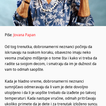
Piše:
Jovana Papan
Od tog trenutka, dobronamerni neznanci počinju da
iskrsavaju na svakom koraku, obavezno imaju neko
veoma značajno mišljenje o tome šta i kako vi treba da
radite sa svojom decom, i smatraju da im je dužnost da
vam to odmah saopšte.
Kada je hladno vreme, dobronamerni neznanci
sumnjičavo odmeravaju da li vam je dete dovoljno
utopljeno i da li je uopšte trebalo da izađete po takvoj
temperaturi. Kada nastupe vrućine, odmah pritrčavaju
ukoliko primete da je dete i za trenutak izloženo suncu.