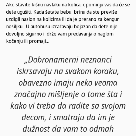
Ako stavite kišnu navlaku na kolica, opominju vas da će se
dete ugušiti. Kada šetate bebu, brinu da ste previše
uzdigli naslon na kolicima ili da je prerano za kengur
nosiljku. U autobusu izražavaju bojazan da dete nije
dovoljno sigurno i drže vam predavanja o naglom
kočenju ili promaji…
„Dobronamerni neznanci
iskrsavaju na svakom koraku,
obavezno imaju neko veoma
značajno mišljenje o tome šta i
kako vi treba da radite sa svojom
decom, i smatraju da im je
dužnost da vam to odmah