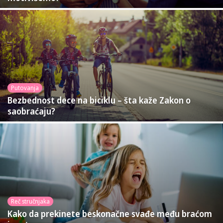
Putovanja
Bezbednost dece na biciklu – šta kaže Zakon o
saobraćaju?
Reč stručnjaka
Kako da prekinete beskonačne svađe među braćom