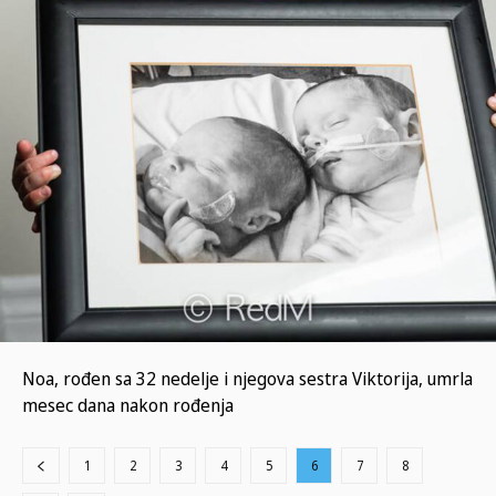
Noa, rođen sa 32 nedelje i njegova sestra Viktorija, umrla
mesec dana nakon rođenja
1
2
3
4
5
6
7
8