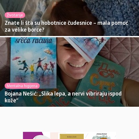
Životarije
Znate li šta su hobotnice čudesnice – mala pomoć
za velike borce?
Mentalna higijena
Bojana Nešić: „Slika lepa, a nervi vibriraju ispod
kože“