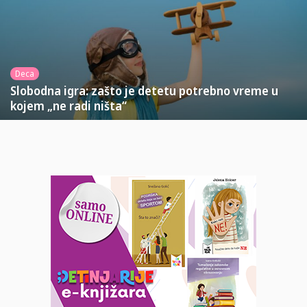
Deca
Slobodna igra: zašto je detetu potrebno vreme u
kojem „ne radi ništa“