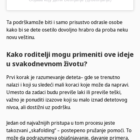
Ta podrškamože biti i samo prisustvo odrasle osobe
kako bi se dete osetilo dovoljno hrabro da proba neku
novu veštinu.
Kako roditelji mogu primeniti ove ideje
u svakodnevnom životu?
Prvi korak je razumevanje deteta– gde se trenutno
nalazi i koji su sledeći mali koraci koje može da napravi.
Umesto da zadaci budu previše laki ili previše teški,
važno je ponuditi izazove koji su malo iznad detetovog
nivoa, ali dostižni uz podršku.
Jedan od najvažnijih pristupa u tom procesu jeste
takozvani „skafolding“ – postepeno pružanje pomoći. To
može da podrazumeva objašnjavanje, davanje primera,