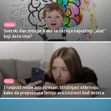
Nauka
Svetski dan mozga: Kako se razvija najvažniji „alat”
koji dete ima?
Deca
I raspust može biti stresan: Stručnjaci otkrivaju
kako da prepoznate letnju anksioznost kod deteta