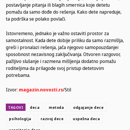
postavljanje pitanja ili blagih smernica koje detetu
pomažu da samo dođe do rešenja. Kako dete napreduje,
ta podrška se polako povlači.
Istovremeno, jednako je važno ostaviti prostor za
samostalnost. Kada dete dobije priliku da samo razmišlja,
greši i pronalazi rešenja, jača njegovo samopouzdanjei
sposobnost nezavisnog zaključivanja. Otvoren razgovor,
pažljivo slušanje i razmena mišljenja dodatno pomažu
roditeljima da prilagode svoj pristup detetovim
potrebama.
Izvor:
magazin.novosti.rs
/Stil
TAGOVI
deca
metoda
odgajanje dece
psihologija
razvoj dece
uspešna deca
vaspitanje dece