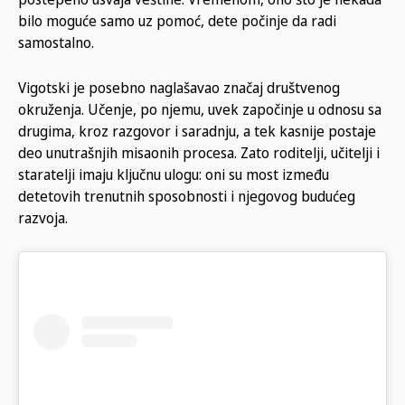
bilo moguće samo uz pomoć, dete počinje da radi
samostalno.
Vigotski je posebno naglašavao značaj društvenog
okruženja. Učenje, po njemu, uvek započinje u odnosu sa
drugima, kroz razgovor i saradnju, a tek kasnije postaje
deo unutrašnjih misaonih procesa. Zato roditelji, učitelji i
staratelji imaju ključnu ulogu: oni su most između
detetovih trenutnih sposobnosti i njegovog budućeg
razvoja.