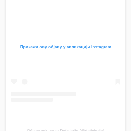
Прикажи ову објаву у апликацији Instagram
Објава коју дели Detinjarije (@detinjarije)