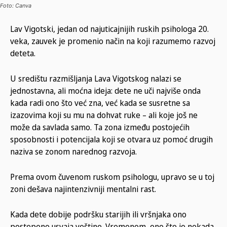
Foto: Canva
Lav Vigotski, jedan od najuticajnijih ruskih psihologa 20.
veka, zauvek je promenio način na koji razumemo razvoj
deteta.
U središtu razmišljanja Lava Vigotskog nalazi se
jednostavna, ali moćna ideja: dete ne uči najviše onda
kada radi ono što već zna, već kada se susretne sa
izazovima koji su mu na dohvat ruke – ali koje još ne
može da savlada samo. Ta zona između postojećih
sposobnosti i potencijala koji se otvara uz pomoć drugih
naziva se zonom narednog razvoja.
Prema ovom čuvenom ruskom psihologu, upravo se u toj
zoni dešava najintenzivniji mentalni rast.
Kada dete dobije podršku starijih ili vršnjaka ono
postepeno usvaja veštine. Vremenom, ono što je nekada