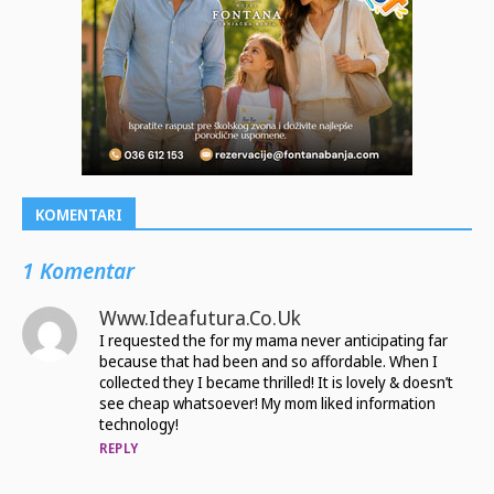
KOMENTARI
1 Komentar
Www.ideafutura.co.uk
I requested the for my mama never anticipating far
because that had been and so affordable. When I
collected they I became thrilled! It is lovely & doesn’t
see cheap whatsoever! My mom liked information
technology!
REPLY