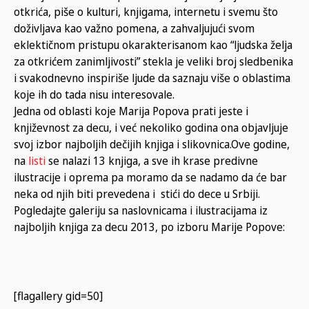
otkrića, piše o kulturi, knjigama, internetu i svemu što
doživljava kao važno pomena, a zahvaljujući svom
eklektičnom pristupu okarakterisanom kao “ljudska želja
za otkrićem zanimljivosti” stekla je veliki broj sledbenika
i svakodnevno inspiriše ljude da saznaju više o oblastima
koje ih do tada nisu interesovale.
Jedna od oblasti koje Marija Popova prati jeste i
književnost za decu, i već nekoliko godina ona objavljuje
svoj izbor najboljih dečijih knjiga i slikovnica.Ove godine,
na
listi
se nalazi 13 knjiga, a sve ih krase predivne
ilustracije i oprema pa moramo da se nadamo da će bar
neka od njih biti prevedena i stići do dece u Srbiji.
Pogledajte galeriju sa naslovnicama i ilustracijama iz
najboljih knjiga za decu 2013, po izboru Marije Popove:
[flagallery gid=50]