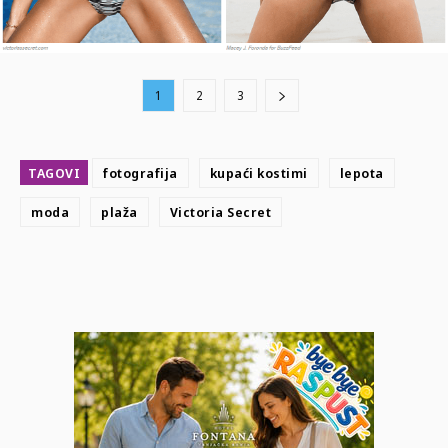
1
2
3
TAGOVI
fotografija
kupaći kostimi
lepota
moda
plaža
Victoria Secret