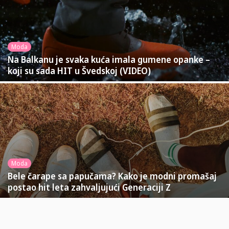
Moda
Na Balkanu je svaka kuća imala gumene opanke –
koji su sada HIT u Švedskoj (VIDEO)
Moda
Bele čarape sa papučama? Kako je modni promašaj
postao hit leta zahvaljujući Generaciji Z