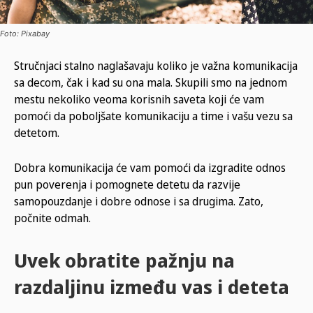
Foto: Pixabay
Stručnjaci stalno naglašavaju koliko je važna komunikacija
sa decom, čak i kad su ona mala. Skupili smo na jednom
mestu nekoliko veoma korisnih saveta koji će vam
pomoći da poboljšate komunikaciju a time i vašu vezu sa
detetom.
Dobra komunikacija će vam pomoći da izgradite odnos
pun poverenja i pomognete detetu da razvije
samopouzdanje i dobre odnose i sa drugima. Zato,
počnite odmah.
Uvek obratite pažnju na
razdaljinu između vas i deteta