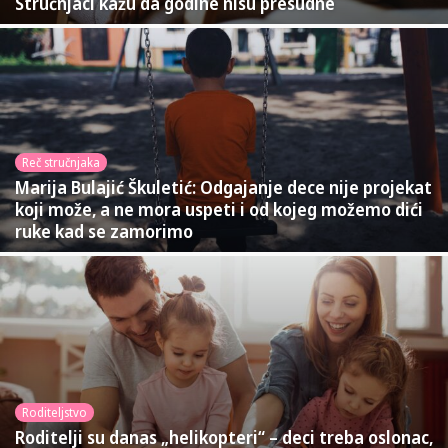
Stručnjaci kažu da godine nisu presudne
Reč stručnjaka
Marija Bulajić Škuletić: Odgajanje dece nije projekat
koji može, a ne mora uspeti i od kojeg možemo dići
ruke kad se zamorimo
Roditeljstvo
Roditelji su danas „helikopteri“ – deci treba oslonac,