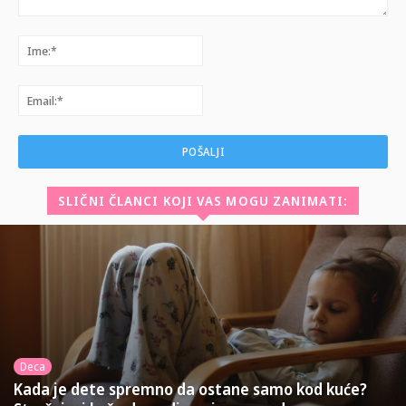
Komentar:
Ime:*
Email:*
SLIČNI ČLANCI KOJI VAS MOGU ZANIMATI:
Deca
Kada je dete spremno da ostane samo kod kuće?