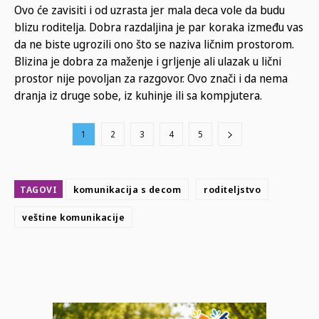
Ovo će zavisiti i od uzrasta jer mala deca vole da budu
blizu roditelja. Dobra razdaljina je par koraka između vas
da ne biste ugrozili ono što se naziva ličnim prostorom.
Blizina je dobra za maženje i grljenje ali ulazak u lični
prostor nije povoljan za razgovor. Ovo znači i da nema
dranja iz druge sobe, iz kuhinje ili sa kompjutera.
1
2
3
4
5
TAGOVI
komunikacija s decom
roditeljstvo
veštine komunikacije