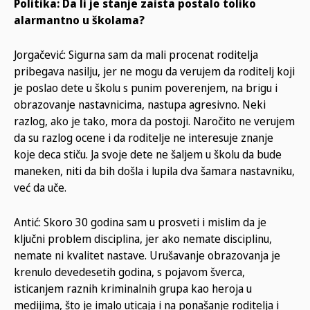
Politika: Da li je stanje zaista postalo toliko
alarmantno u školama?
Jorgačević: Sigurna sam da mali procenat roditelja
pribegava nasilju, jer ne mogu da verujem da roditelj koji
je poslao dete u školu s punim poverenjem, na brigu i
obrazovanje nastavnicima, nastupa agresivno. Neki
razlog, ako je tako, mora da postoji. Naročito ne verujem
da su razlog ocene i da roditelje ne interesuje znanje
koje deca stiču. Ja svoje dete ne šaljem u školu da bude
maneken, niti da bih došla i lupila dva šamara nastavniku,
već da uče.
Antić: Skoro 30 godina sam u prosveti i mislim da je
ključni problem disciplina, jer ako nemate disciplinu,
nemate ni kvalitet nastave. Urušavanje obrazovanja je
krenulo devedesetih godina, s pojavom šverca,
isticanjem raznih kriminalnih grupa kao heroja u
medijima, što je imalo uticaja i na ponašanje roditelja i