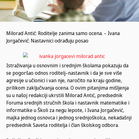
Milorad Antić: Roditelje zanima samo ocena. – Ivana
Jorgačević: Nastavnici odrađuju posao
Istraživanja u osnovnim i srednjim školama pokazuju da
se pogoršao odnos roditelj–nastavnik i da je sve više
agresije u učionici i van nje, naročito na kraju godine,
prilikom zaključivanja ocena. O ovim pitanjima mišljenja
su u našoj redakciji ukrstili Milorad Antić, predsednik
Foruma srednjih stručnih škola i nastavnik matematike i
informatike u Školi za negu lepote, i Ivana Jorgačević,
majka jednog osnovca i jednog srednjoškolca, nekadašnji
predsednik Saveta roditelja i član školskog odbora.