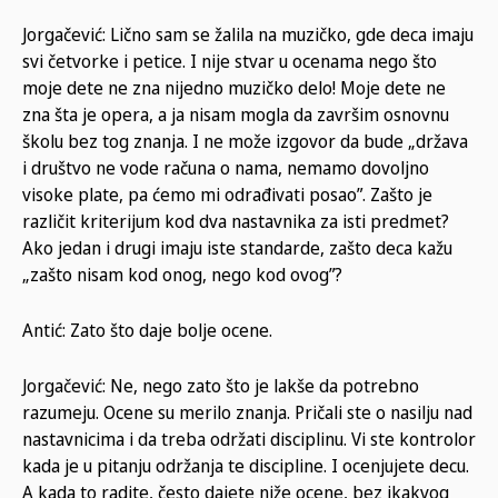
Jorgačević: Lično sam se žalila na muzičko, gde deca imaju
svi četvorke i petice. I nije stvar u ocenama nego što
moje dete ne zna nijedno muzičko delo! Moje dete ne
zna šta je opera, a ja nisam mogla da završim osnovnu
školu bez tog znanja. I ne može izgovor da bude „država
i društvo ne vode računa o nama, nemamo dovoljno
visoke plate, pa ćemo mi odrađivati posao”. Zašto je
različit kriterijum kod dva nastavnika za isti predmet?
Ako jedan i drugi imaju iste standarde, zašto deca kažu
„zašto nisam kod onog, nego kod ovog”?
Antić: Zato što daje bolje ocene.
Jorgačević: Ne, nego zato što je lakše da potrebno
razumeju. Ocene su merilo znanja. Pričali ste o nasilju nad
nastavnicima i da treba održati disciplinu. Vi ste kontrolor
kada je u pitanju održanja te discipline. I ocenjujete decu.
A kada to radite, često dajete niže ocene, bez ikakvog