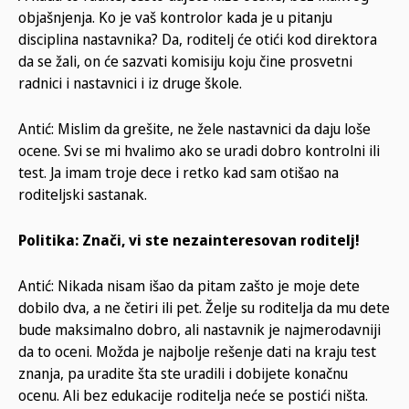
objašnjenja. Ko je vaš kontrolor kada je u pitanju
disciplina nastavnika? Da, roditelj će otići kod direktora
da se žali, on će sazvati komisiju koju čine prosvetni
radnici i nastavnici i iz druge škole.
Antić: Mislim da grešite, ne žele nastavnici da daju loše
ocene. Svi se mi hvalimo ako se uradi dobro kontrolni ili
test. Ja imam troje dece i retko kad sam otišao na
roditeljski sastanak.
Politika: Znači, vi ste nezainteresovan roditelj!
Antić: Nikada nisam išao da pitam zašto je moje dete
dobilo dva, a ne četiri ili pet. Želje su roditelja da mu dete
bude maksimalno dobro, ali nastavnik je najmerodavniji
da to oceni. Možda je najbolje rešenje dati na kraju test
znanja, pa uradite šta ste uradili i dobijete konačnu
ocenu. Ali bez edukacije roditelja neće se postići ništa.