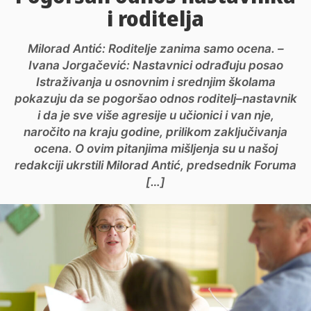
i roditelja
Milorad Antić: Roditelje zanima samo ocena. –
Ivana Jorgačević: Nastavnici odrađuju posao
Istraživanja u osnovnim i srednjim školama
pokazuju da se pogoršao odnos roditelj–nastavnik
i da je sve više agresije u učionici i van nje,
naročito na kraju godine, prilikom zaključivanja
ocena. O ovim pitanjima mišljenja su u našoj
redakciji ukrstili Milorad Antić, predsednik Foruma
[…]