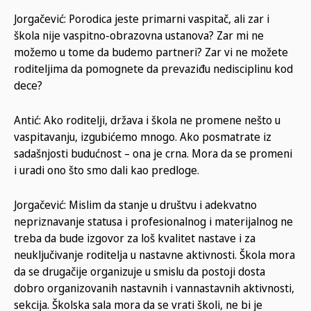
Jorgačević: Porodica jeste primarni vaspitač, ali zar i
škola nije vaspitno-obrazovna ustanova? Zar mi ne
možemo u tome da budemo partneri? Zar vi ne možete
roditeljima da pomognete da prevaziđu nedisciplinu kod
dece?
Antić: Ako roditelji, država i škola ne promene nešto u
vaspitavanju, izgubićemo mnogo. Ako posmatrate iz
sadašnjosti budućnost – ona je crna. Mora da se promeni
i uradi ono što smo dali kao predloge.
Jorgačević: Mislim da stanje u društvu i adekvatno
nepriznavanje statusa i profesionalnog i materijalnog ne
treba da bude izgovor za loš kvalitet nastave i za
neuključivanje roditelja u nastavne aktivnosti. Škola mora
da se drugačije organizuje u smislu da postoji dosta
dobro organizovanih nastavnih i vannastavnih aktivnosti,
sekcija. Školska sala mora da se vrati školi, ne bi je