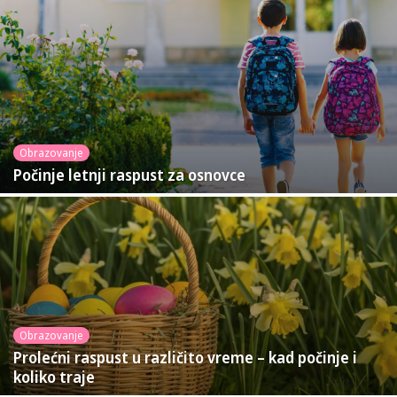
Obrazovanje
Počinje letnji raspust za osnovce
Obrazovanje
Prolećni raspust u različito vreme – kad počinje i
koliko traje