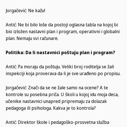
Jorgačević: Ne kažu!
Antić: Ne bi bilo loše da postoji oglasna tabla na kojoj bi
bio izložen nastavni plan i program, operativni i globalni
plan. Nemaju svi računare.
Politika: Da li nastavnici poštuju plan i program?
Antić: Pa moraju da poštuju. Veliki broj roditelja se žali
inspekciji koja proverava da li je sve urađeno po propisu.
Jorgačević: Znači da se ne žale samo na ocene? A te
kontrole su posebna priča. U školi u kojoj idu moja deca,
učenike nastavnici unapred pripremaju za dolazak
pedagoga ili psihologa. Kakva je to kontrola?
Antić: Direktor škole i pedagoško-prosvetna služba