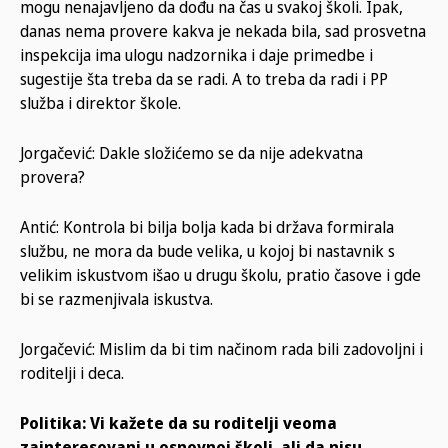
mogu nenajavljeno da dođu na čas u svakoj školi. Ipak,
danas nema provere kakva je nekada bila, sad prosvetna
inspekcija ima ulogu nadzornika i daje primedbe i
sugestije šta treba da se radi. A to treba da radi i PP
služba i direktor škole.
Jorgačević: Dakle složićemo se da nije adekvatna
provera?
Antić: Kontrola bi bilja bolja kada bi država formirala
službu, ne mora da bude velika, u kojoj bi nastavnik s
velikim iskustvom išao u drugu školu, pratio časove i gde
bi se razmenjivala iskustva.
Jorgačević: Mislim da bi tim načinom rada bili zadovoljni i
roditelji i deca.
Politika: Vi kažete da su roditelji veoma
zainteresovani u osnovnoj školi, ali da nisu