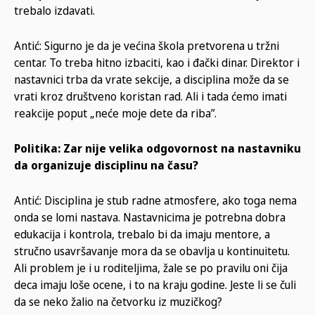
trebalo izdavati.
Antić: Sigurno je da je većina škola pretvorena u tržni
centar. To treba hitno izbaciti, kao i đački dinar. Direktor i
nastavnici trba da vrate sekcije, a disciplina može da se
vrati kroz društveno koristan rad. Ali i tada ćemo imati
reakcije poput „neće moje dete da riba”.
Politika: Zar nije velika odgovornost na nastavniku
da organizuje disciplinu na času?
Antić: Disciplina je stub radne atmosfere, ako toga nema
onda se lomi nastava. Nastavnicima je potrebna dobra
edukacija i kontrola, trebalo bi da imaju mentore, a
stručno usavršavanje mora da se obavlja u kontinuitetu.
Ali problem je i u roditeljima, žale se po pravilu oni čija
deca imaju loše ocene, i to na kraju godine. Jeste li se čuli
da se neko žalio na četvorku iz muzičkog?