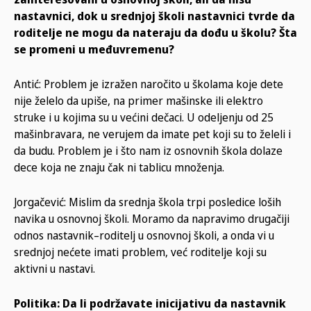
nastavnici, dok u srednjoj školi nastavnici tvrde da
roditelje ne mogu da nateraju da dođu u školu? Šta
se promeni u međuvremenu?
Antić: Problem je izražen naročito u školama koje dete
nije želelo da upiše, na primer mašinske ili elektro
struke i u kojima su u većini dečaci. U odeljenju od 25
mašinbravara, ne verujem da imate pet koji su to želeli i
da budu. Problem je i što nam iz osnovnih škola dolaze
dece koja ne znaju čak ni tablicu množenja.
Jorgačević: Mislim da srednja škola trpi posledice loših
navika u osnovnoj školi. Moramo da napravimo drugačiji
odnos nastavnik–roditelj u osnovnoj školi, a onda vi u
srednjoj nećete imati problem, već roditelje koji su
aktivni u nastavi.
Politika: Da li podržavate inicijativu da nastavnik