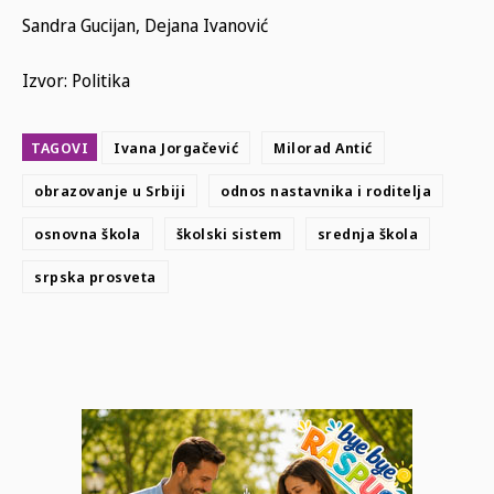
Sandra Gucijan, Dejana Ivanović
Izvor: Politika
TAGOVI
Ivana Jorgačević
Milorad Antić
obrazovanje u Srbiji
odnos nastavnika i roditelja
osnovna škola
školski sistem
srednja škola
srpska prosveta