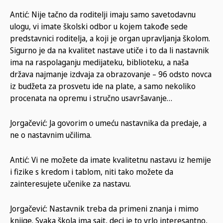
Antić: Nije tačno da roditelji imaju samo savetodavnu
ulogu, vi imate školski odbor u kojem takođe sede
predstavnici roditelja, a koji je organ upravljanja školom.
Sigurno je da na kvalitet nastave utiče i to da li nastavnik
ima na raspolaganju medijateku, biblioteku, a naša
država najmanje izdvaja za obrazovanje – 96 odsto novca
iz budžeta za prosvetu ide na plate, a samo nekoliko
procenata na opremu i stručno usavršavanje…
Jorgačević: Ja govorim o umeću nastavnika da predaje, a
ne o nastavnim učilima.
Antić: Vi ne možete da imate kvalitetnu nastavu iz hemije
i fizike s kredom i tablom, niti tako možete da
zainteresujete učenike za nastavu.
Jorgačević: Nastavnik treba da primeni znanja i mimo
knjige. Svaka škola ima sajt, deci je to vrlo interesantno,