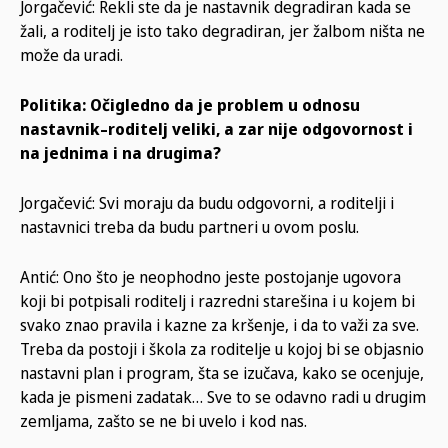
Jorgačević: Rekli ste da je nastavnik degradiran kada se
žali, a roditelj je isto tako degradiran, jer žalbom ništa ne
može da uradi.
Politika: Očigledno da je problem u odnosu
nastavnik–roditelj veliki, a zar nije odgovornost i
na jednima i na drugima?
Jorgačević: Svi moraju da budu odgovorni, a roditelji i
nastavnici treba da budu partneri u ovom poslu.
Antić: Ono što je neophodno jeste postojanje ugovora
koji bi potpisali roditelj i razredni starešina i u kojem bi
svako znao pravila i kazne za kršenje, i da to važi za sve.
Treba da postoji i škola za roditelje u kojoj bi se objasnio
nastavni plan i program, šta se izučava, kako se ocenjuje,
kada je pismeni zadatak… Sve to se odavno radi u drugim
zemljama, zašto se ne bi uvelo i kod nas.