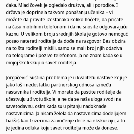
đaka. Mlad čovek je ogledalo društva, ali i porodice. I
država je doprinela takvom ponašanju učenika – vi
možete da pravite izostanaka koliko hoćete, da pričate
na času mobilnim telefonom i da ne snosite odgovarajuću
kaznu. U velikom broju srednjih škola je gotovo nemoguć
posao naterati roditelja da dođe na razgovor. Bez obzira
na to šta roditelji mislili, samo se mali broj njih odaziva
na telegrame i pozive telefonom. Ja ne znam kada se u
mojoj školi skupio savet roditelja.
Jorgačević: Suština problema je u kvalitetu nastave koji je
jako loš i nedostatku partnerskog odnosa između
nastavnika i roditelja. Vi morate da pustite roditelje da
učestvuju u životu škole, a ne da se naša uloga svodi na
savetodavnu, osim kada su u pitanju nadoknade
nastavnicima. Ja nisam želela da nastavnicima dodeljujem
bakšiš kao frizerima za vođenje dece na ekskurziju, a to
je jedina odluka koju savet roditelja može da donese.