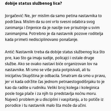
dobije status službenog lica?
Jorgačević: Ne, jer mislim da samo petina nastavnika to
podržava. Mislim da su oni vrlo svesni odabira svog
zanimanja i činjenice da je nasilje sve prisutnije u svim
zanimanjima. Potrebno je da nastavnik pozove roditelja
kada primeti nedisciplinovano ponašanje.
Antić: Nastavnik treba da dobije status službenog lica što
pre, kao što ga imaju sudije, policajci i ostale druge
službe. Ako se ovako nastavi biće organizovan lov na
nastavnike. Mi smo se više puta potpisivali, ali tu
inicijativu Skupština je odbacila. Smatram da smo u pravu,
jer vi kada održite čas jednom petnaestogodišnjaku to je
kao da radite u rudniku. Veliki broj kolega i koleginica
posle toga plače i za njih to predstavlja noćnu moru.
Najveći problem je u disciplini i vaspitanju, a to potiče iz
porodice i tu nastavnik malo šta može da učini.