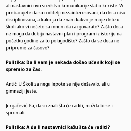
ali nastavnici ovo sredstvo komunikacije slabo koriste. Vi
prebacujete da su roditelji nezainteresovani, da deca nisu
disciplinovana, a kako ja da znam kakvo je moje dete u
školi ako vi nećete sa mnom da razgovarate? Zašto deca
ne mogu da dobiju nastavni plan i program iz istorije na
početku godine za to polugodište? Zašto da se deca ne
pripreme za časove?
Politika: Da li vam je nekada došao učenik koji se
spremio za čas.
Antić: U Školi za negu lepote se nije dešavalo, ali u
gimnaziji jeste.
Jorgačević: Pa, da su znali šta će raditi, možda bi se i
spremali.
Politika: A da li nastavnici kažu šta će raditi?