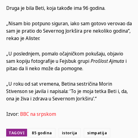
Druga je bila Beti, koja takođe ima 96 godina.
„Nisam bio potpuno siguran, iako sam gotovo verovao da
sam je pratio do Severnog Jorkšira pre nekoliko godina“,
rekao je Alister.
„U poslednjem, pomalo očajničkom pokušaju, objavio
sam kopiju fotografije u Fejsbuk grupi
Prošlost Ajmuta
i
pitao da li neko može da pomogne.
„U roku od sat vremena, Betina sestričina Morin
Stivenson se javila i napisala: ‘To je moja tetka Beti i, da,
ona je živa i zdrava u Severnom Jorkširu’.“
Izvor:
BBC na srpskom
TAGOVI
85 godina
istorija
simpatija