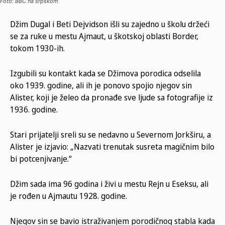
Foto: BBC na srpskom
Džim Dugal i Beti Dejvidson išli su zajedno u školu držeći
se za ruke u mestu Ajmaut, u škotskoj oblasti Border,
tokom 1930-ih.
Izgubili su kontakt kada se Džimova porodica odselila
oko 1939. godine, ali ih je ponovo spojio njegov sin
Alister, koji je želeo da pronađe sve ljude sa fotografije iz
1936. godine.
Stari prijatelji sreli su se nedavno u Severnom Jorkširu, a
Alister je izjavio: „Nazvati trenutak susreta magičnim bilo
bi potcenjivanje.“
Džim sada ima 96 godina i živi u mestu Rejn u Eseksu, ali
je rođen u Ajmautu 1928. godine.
Njegov sin se bavio istraživanjem porodičnog stabla kada