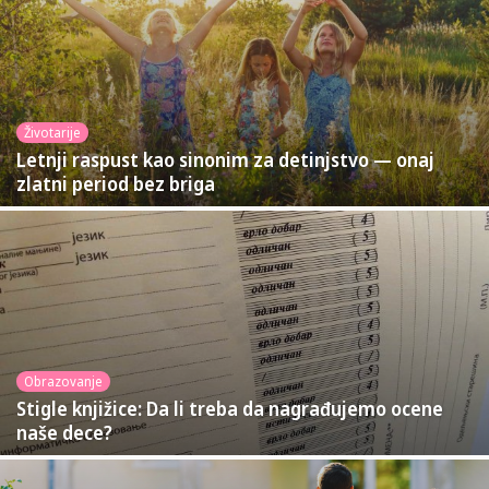
Životarije
Letnji raspust kao sinonim za detinjstvo — onaj
zlatni period bez briga
Obrazovanje
Stigle knjižice: Da li treba da nagrađujemo ocene
naše dece?