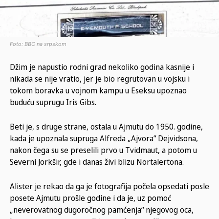
Foto: BBC na srpskom
Džim je napustio rodni grad nekoliko godina kasnije i
nikada se nije vratio, jer je bio regrutovan u vojsku i
tokom boravka u vojnom kampu u Eseksu upoznao
buduću suprugu Iris Gibs.
Beti je, s druge strane, ostala u Ajmutu do 1950. godine,
kada je upoznala supruga Alfreda „Ajvora“ Dejvidsona,
nakon čega su se preselili prvo u Tvidmaut, a potom u
Severni Jorkšir, gde i danas živi blizu Nortalertona.
Alister je rekao da ga je fotografija počela opsedati posle
posete Ajmutu prošle godine i da je, uz pomoć
„neverovatnog dugoročnog pamćenja“ njegovog oca,