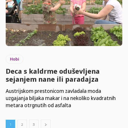
Hobi
Deca s kaldrme oduševljena
sejanjem nane ili paradajza
Austrijskom prestonicom zavladala moda
uzgajanja biljaka makar i na nekoliko kvadratnih
metara otrgnutih od asfalta
1
2
3