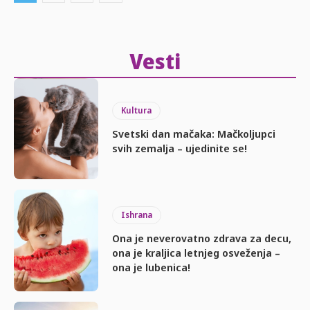
Vesti
Kultura
Svetski dan mačaka: Mačkoljupci
svih zemalja – ujedinite se!
Ishrana
Ona je neverovatno zdrava za decu,
ona je kraljica letnjeg osveženja –
ona je lubenica!