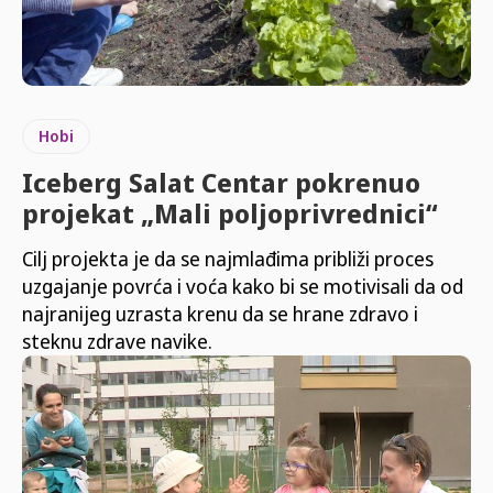
Hobi
Iceberg Salat Centar pokrenuo
projekat „Mali poljoprivrednici“
Cilj projekta je da se najmlađima približi proces
uzgajanje povrća i voća kako bi se motivisali da od
najranijeg uzrasta krenu da se hrane zdravo i
steknu zdrave navike.