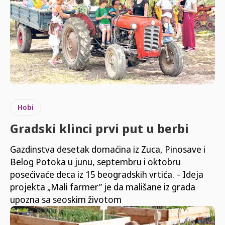
Hobi
Gradski klinci prvi put u berbi
Gazdinstva desetak domaćina iz Zuca, Pinosave i
Belog Potoka u junu, septembru i oktobru
posećivaće deca iz 15 beogradskih vrtića. – Ideja
projekta „Mali farmer” je da mališane iz grada
upozna sa seoskim životom