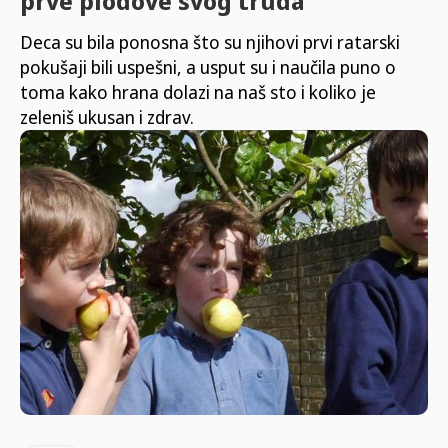
prve plodove svog truda
Deca su bila ponosna što su njihovi prvi ratarski
pokušaji bili uspešni, a usput su i naučila puno o
toma kako hrana dolazi na naš sto i koliko je
zeleniš ukusan i zdrav.