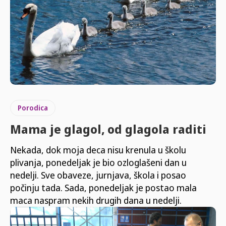
Porodica
Mama je glagol, od glagola raditi
Nekada, dok moja deca nisu krenula u školu
plivanja, ponedeljak je bio ozloglašeni dan u
nedelji. Sve obaveze, jurnjava, škola i posao
počinju tada. Sada, ponedeljak je postao mala
maca naspram nekih drugih dana u nedelji.