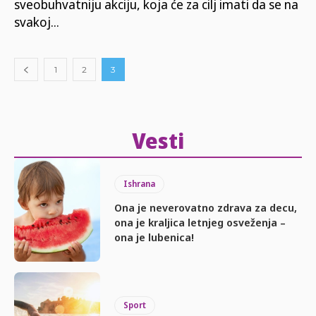
sveobuhvatniju akciju, koja će za cilj imati da se na
svakoj...
1
2
3
Vesti
Ishrana
Ona je neverovatno zdrava za decu,
ona je kraljica letnjeg osveženja –
ona je lubenica!
Sport