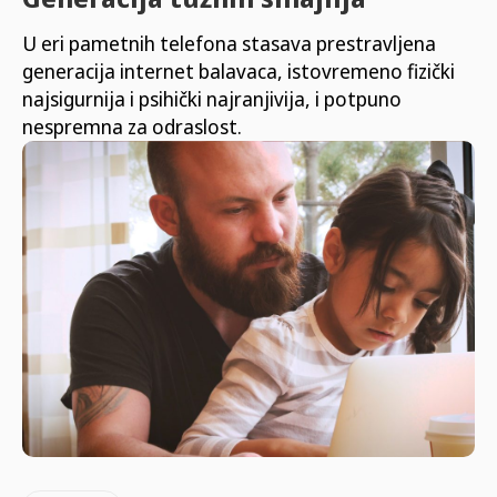
U eri pametnih telefona stasava prestravljena
generacija internet balavaca, istovremeno fizički
najsigurnija i psihički najranjivija, i potpuno
nespremna za odraslost.