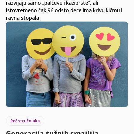
razvijaju samo „palčeve i kažiprste“, ali
istovremeno čak 96 odsto dece ima krivu kičmu i
ravna stopala
Reč stručnjaka
Generacija tužnih smajlija