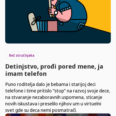
Reč stručnjaka
Detinjstvo, prođi pored mene, ja
imam telefon
Puno roditelja dalo je bebama i starijoj deci
telefone i time pritislo "stop" na razvoj svoje dece,
na stvaranje nezaboravnih uspomena, sticanje
novih iskustava i preselilo njihov um u virtuelni
svet gde su deca nemi posmatrači.