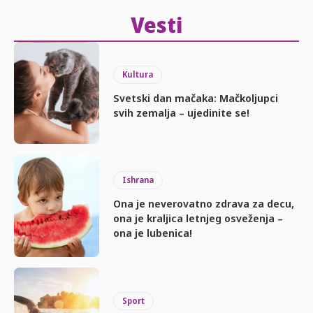
Vesti
Kultura
Svetski dan mačaka: Mačkoljupci
svih zemalja – ujedinite se!
Ishrana
Ona je neverovatno zdrava za decu,
ona je kraljica letnjeg osveženja –
ona je lubenica!
Sport