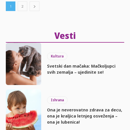
1
2
Vesti
Kultura
Svetski dan mačaka: Mačkoljupci
svih zemalja – ujedinite se!
Ishrana
Ona je neverovatno zdrava za decu,
ona je kraljica letnjeg osveženja –
ona je lubenica!