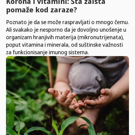
Korona i vitamini: Šta zaista
pomaže kod zaraze?
Poznato je da se može raspravljati o mnogo čemu.
Ali svakako je nesporno da je dovoljno unošenje u
organizam hranjivih materija (mikronutrijenata),
poput vitamina i minerala, od suštinske važnosti
za funkcionisanje imunog sistema.