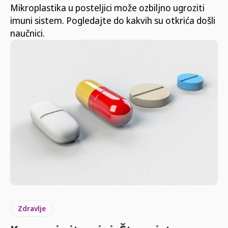
Mikroplastika u posteljici može ozbiljno ugroziti
imuni sistem. Pogledajte do kakvih su otkrića došli
naučnici.
Zdravlje