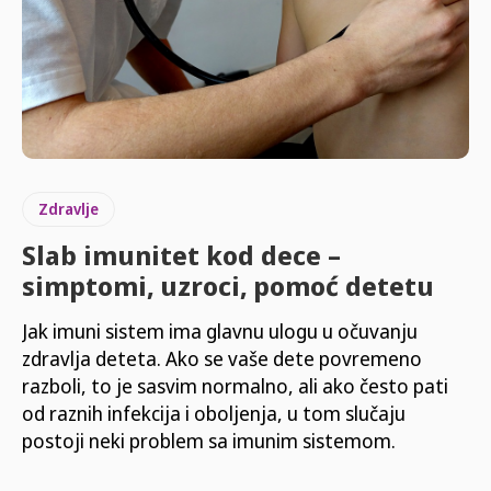
Zdravlje
Slab imunitet kod dece –
simptomi, uzroci, pomoć detetu
Jak imuni sistem ima glavnu ulogu u očuvanju
zdravlja deteta. Ako se vaše dete povremeno
razboli, to je sasvim normalno, ali ako često pati
od raznih infekcija i oboljenja, u tom slučaju
postoji neki problem sa imunim sistemom.