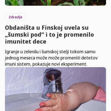
Zdravlje
Obdaništa u Finskoj uvela su
„šumski pod“ i to je promenilo
imunitet dece
Igranje u zelenilu i šumskoj stelji tokom samo
jednog meseca može može promeniti detetov
imuni sistem, pokazuje novi eksperiment.