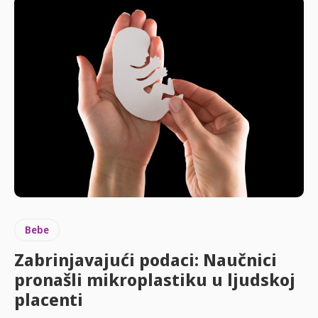
Bebe
Zabrinjavajući podaci: Naučnici
pronašli mikroplastiku u ljudskoj
placenti