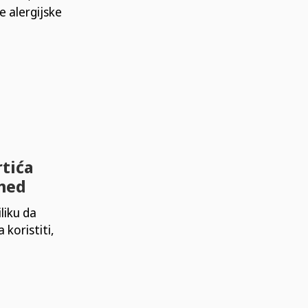
 alergijske
rtića
 med
liku da
koristiti,