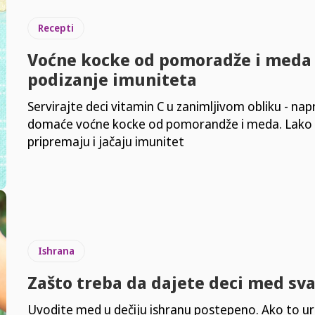
Recepti
Voćne kocke od pomoradže i meda
podizanje imuniteta
Servirajte deci vitamin C u zanimljivom obliku - nap
domaće voćne kocke od pomorandže i meda. Lako
pripremaju i jačaju imunitet
Ishrana
Zašto treba da dajete deci med sv
Uvodite med u dečiju ishranu postepeno. Ako to ur