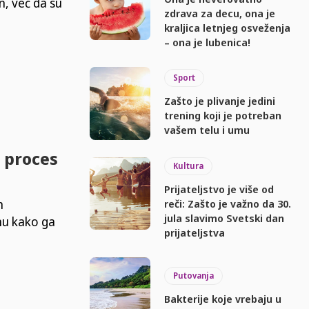
n, već da su
zdrava za decu, ona je
kraljica letnjeg osveženja
– ona je lubenica!
Sport
Zašto je plivanje jedini
trening koji je potreban
vašem telu i umu
 proces
Kultura
Prijateljstvo je više od
m
reči: Zašto je važno da 30.
jula slavimo Svetski dan
nu kako ga
prijateljstva
Putovanja
Bakterije koje vrebaju u