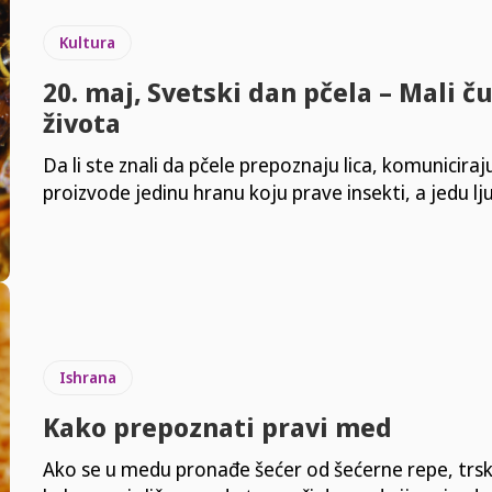
Kultura
20. maj, Svetski dan pčela – Mali č
života
Da li ste znali da pčele prepoznaju lica, komuniciraj
proizvode jedinu hranu koju prave insekti, a jedu lj
Ishrana
Kako prepoznati pravi med
Ako se u medu pronađe šećer od šećerne repe, trske