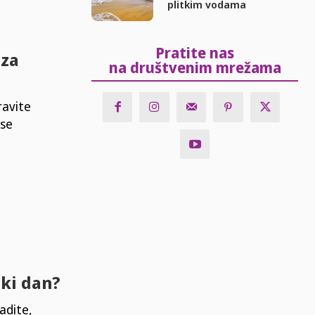
plitkim vodama
Pratite nas
 za
na društvenim mrežama
ravite
 se
aki dan?
adite,