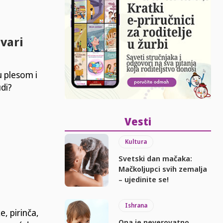
uvari
u plesom i
udi?
Vesti
Kultura
Svetski dan mačaka:
Mačkoljupci svih zemalja
– ujedinite se!
Ishrana
, pirinča,
Ona je neverovatno