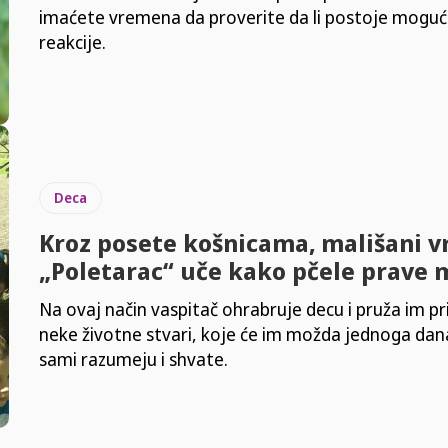
imaćete vremena da proverite da li postoje moguće
reakcije.
Deca
Kroz posete košnicama, mališani v
„Poletarac“ uče kako pčele prave
Na ovaj način vaspitač ohrabruje decu i pruža im pri
neke životne stvari, koje će im možda jednoga dana 
sami razumeju i shvate.