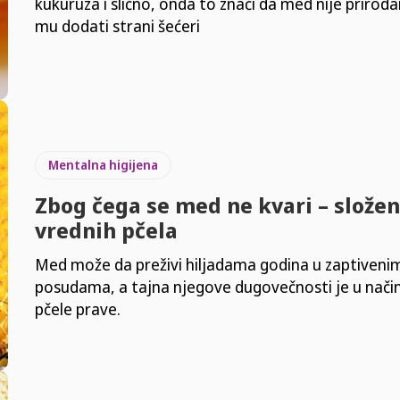
kukuruza i slično, onda to znači da med nije priroda
mu dodati strani šećeri
Mentalna higijena
Zbog čega se med ne kvari – složen
vrednih pčela
Med može da preživi hiljadama godina u zaptiveni
posudama, a tajna njegove dugovečnosti je u nači
pčele prave.