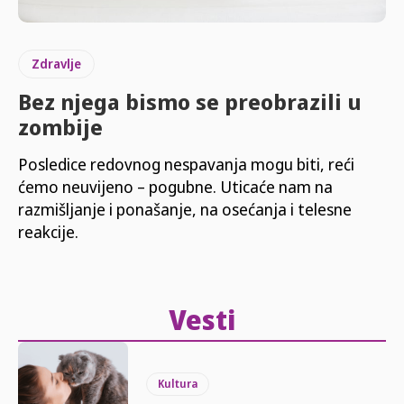
Zdravlje
Bez njega bismo se preobrazili u
zombije
Posledice redovnog nespavanja mogu biti, reći
ćemo neuvijeno – pogubne. Uticaće nam na
razmišljanje i ponašanje, na osećanja i telesne
reakcije.
Vesti
Kultura