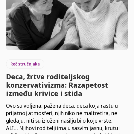
Reč stručnjaka
Deca, žrtve roditeljskog
konzervativizma: Razapetost
između krivice i stida
Ovo su voljena, pažena deca, deca koja rastu u
prijatnoj atmosferi, njih niko ne maltretira, ne
gledaju, niti su izloženi nasilju bilo koje vrste,
ALI… Njihovi roditelji imaju sasvim jasnu, krutu i