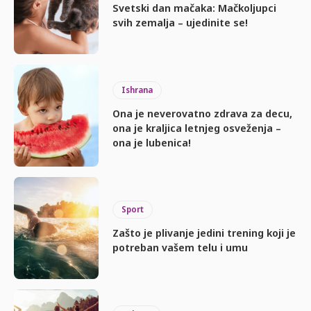
Svetski dan mačaka: Mačkoljupci
svih zemalja – ujedinite se!
Ishrana
Ona je neverovatno zdrava za decu,
ona je kraljica letnjeg osveženja –
ona je lubenica!
Sport
Zašto je plivanje jedini trening koji je
potreban vašem telu i umu