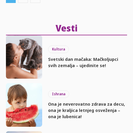
Vesti
Kultura
Svetski dan mačaka: Mačkoljupci
svih zemalja – ujedinite se!
Ishrana
Ona je neverovatno zdrava za decu,
ona je kraljica letnjeg osveženja –
ona je lubenica!