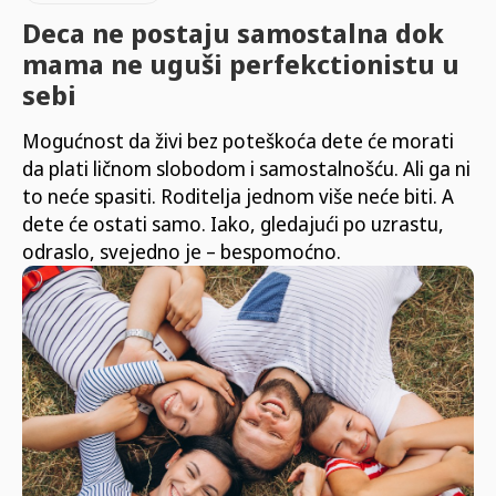
Deca ne postaju samostalna dok
mama ne uguši perfekctionistu u
sebi
Mogućnost da živi bez poteškoća dete će morati
da plati ličnom slobodom i samostalnošću. Ali ga ni
to neće spasiti. Roditelja jednom više neće biti. A
dete će ostati samo. Iako, gledajući po uzrastu,
odraslo, svejedno je – bespomoćno.