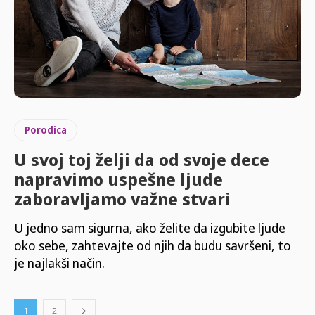
Porodica
U svoj toj želji da od svoje dece
napravimo uspešne ljude
zaboravljamo važne stvari
U jedno sam sigurna, ako želite da izgubite ljude
oko sebe, zahtevajte od njih da budu savršeni, to
je najlakši način.
1
2