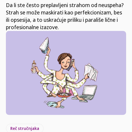
Da li ste često preplavljeni strahom od neuspeha?
Strah se može maskirati kao perfekcionizam, bes
ili opsesija, a to uskraćuje priliku i parališe lične i
profesionalne izazove.
Reč stručnjaka