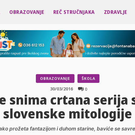
A
OBRAZOVANJE
REČ STRUČNJAKA
ZDRAVLJE
OBRAZOVANJE
ŠKOLA
30/03/2016
0
e snima crtana serija 
slovenske mitologije
 iako prožeta fantazijom i duhom starine, baviće se sa