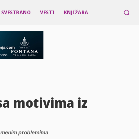
SVESTRANO
VESTI
KNJIŽARA
sa motivima iz
vremenim problemima