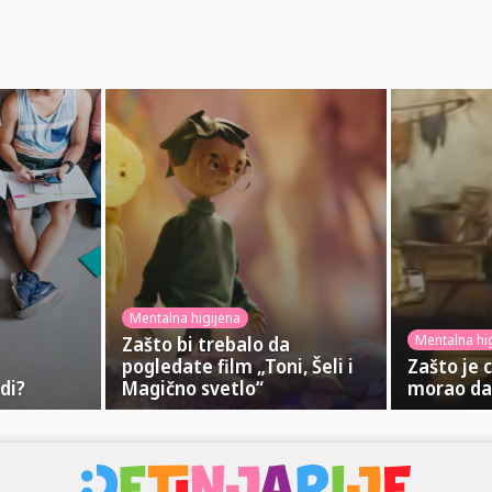
Mentalna higijena
Mentalna hi
Zašto bi trebalo da
pogledate film „Toni, Šeli i
Zašto je 
di?
Magično svetlo“
morao da