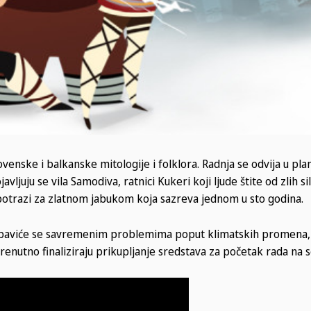
ovenske i balkanske mitologije i folklora. Radnja se odvija u pl
vljuju se vila Samodiva, ratnici Kukeri koji ljude štite od zlih sil
 u potrazi za zlatnom jabukom koja sazreva jednom u sto godina.
ne, baviće se savremenim problemima poput klimatskih promena,
i trenutno finaliziraju prikupljanje sredstava za početak rada na se