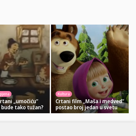
gijena
Kultura
crtani „umočiću“
Crtani film „Maša i medved“
 bude tako tužan?
postao broj jedan u svetu