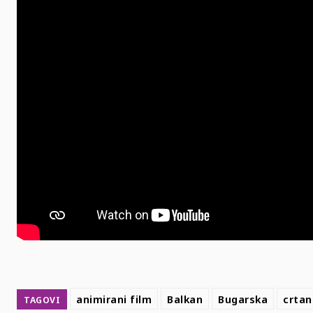
animirani film
Balkan
Bugarska
crtan
TAGOVI