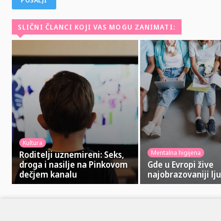
SLIČNI ČLANCI KOJI VAS MOGU ZANIMATI:
Kultura
Mentalna higijena
Roditelji uznemireni: Seks,
droga i nasilje na Pinkovom
Gde u Evropi žive
dečjem kanalu
najobrazovaniji lju