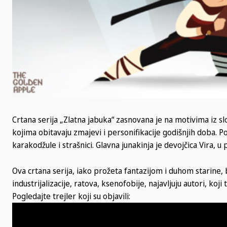
Crtana serija „Zlatna jabuka“ zasnovana je na motivima iz sl
kojima obitavaju zmajevi i personifikacije godišnjih doba. Poja
karakodžule i strašnici. Glavna junakinja je devojčica Vira,
Ova crtana serija, iako prožeta fantazijom i duhom stari
industrijalizacije, ratova, ksenofobije, najavljuju autori, koj
Pogledajte trejler koji su objavili: