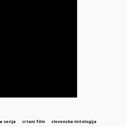
a serija
crtani film
slovenska mitologija