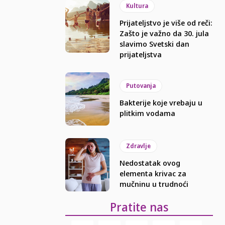
Kultura
Prijateljstvo je više od reči:
Zašto je važno da 30. jula
slavimo Svetski dan
prijateljstva
Putovanja
Bakterije koje vrebaju u
plitkim vodama
Zdravlje
Nedostatak ovog
elementa krivac za
mučninu u trudnoći
Pratite nas