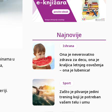
Najnovije
Ishrana
Ona je neverovatno
aninama u
zdrava za decu, ona je
kraljica letnjeg osveženja
a,
– ona je lubenica!
Sport
riji.
Zašto je plivanje jedini
trening koji je potreban
vašem telu i umu