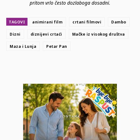
pritom vrlo često dozlaboga dosadni.
TAGOVI
animirani film
crtani filmovi
Dambo
Dizni
diznijevi crtaći
Mačke iz visokog društva
Maza i Lunja
Petar Pan