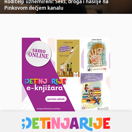
Roditelji uznemireni: Seks, droga i nasilje na
Pinkovom dečjem kanalu