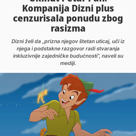
Kompanija Dizni plus
cenzurisala ponudu zbog
rasizma
Dizni želi da „prizna njegov štetan uticaj, uči iz
njega i podstakne razgovor radi stvaranja
inkluzivnije zajedničke budućnosti“, naveli su
mediji.