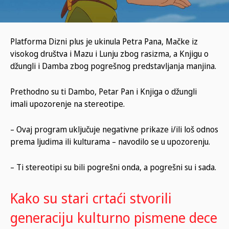
Platforma Dizni plus je ukinula Petra Pana, Mačke iz
visokog društva i Mazu i Lunju zbog rasizma, a Knjigu o
džungli i Damba zbog pogrešnog predstavljanja manjina.
Prethodno su ti Dambo, Petar Pan i Knjiga o džungli
imali upozorenje na stereotipe.
– Ovaj program uključuje negativne prikaze i/ili loš odnos
prema ljudima ili kulturama – navodilo se u upozorenju.
– Ti stereotipi su bili pogrešni onda, a pogrešni su i sada.
Kako su stari crtaći stvorili
generaciju kulturno pismene dece