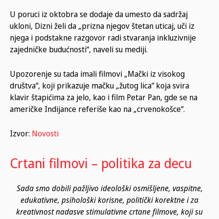
U poruci iz oktobra se dodaje da umesto da sadržaj
ukloni, Dizni želi da „prizna njegov štetan uticaj, uči iz
njega i podstakne razgovor radi stvaranja inkluzivnije
zajedničke budućnosti“, naveli su mediji.
Upozorenje su tada imali filmovi „Mački iz visokog
društva“, koji prikazuje mačku „žutog lica“ koja svira
klavir štapićima za jelo, kao i film Petar Pan, gde se na
američke Indijance referiše kao na „crvenokošce“.
Izvor:
Novosti
Crtani filmovi – politika za decu
Sada smo dobili pažljivo ideološki osmišljene, vaspitne,
edukativne, psihološki korisne, politički korektne i za
kreativnost nadasve stimulativne crtane filmove, koji su