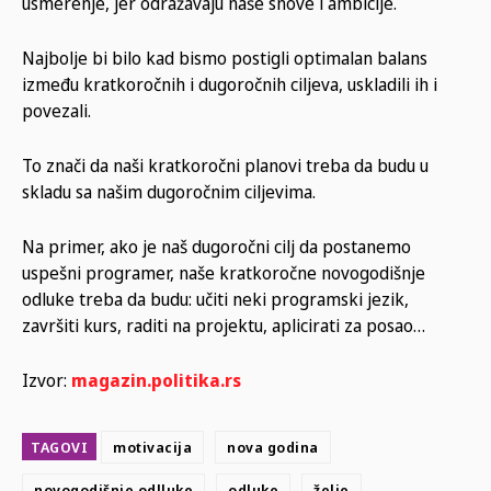
usmerenje, jer odražavaju naše snove i ambicije.
Najbolje bi bilo kad bismo postigli optimalan balans
između kratkoročnih i dugoročnih ciljeva, uskladili ih i
povezali.
To znači da naši kratkoročni planovi treba da budu u
skladu sa našim dugoročnim ciljevima.
Na primer, ako je naš dugoročni cilj da postanemo
uspešni programer, naše kratkoročne novogodišnje
odluke treba da budu: učiti neki programski jezik,
završiti kurs, raditi na projektu, aplicirati za posao…
Izvor:
magazin.politika.rs
TAGOVI
motivacija
nova godina
novogodišnje odlluke
odluke
želje