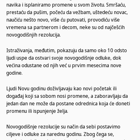
navika i isplaniramo promene u svom životu. Smršaću,
prestaću da pušim, počeću da vežbam, uštedeću novac,
naučiću nešto novo, više ću putovati, provodiću više
vremena sa partnerom i decom, neke su od najčešćih
novogodišnjih rezolucija.
Istraživanja, međutim, pokazuju da samo oko 10 odsto
ljudi uspe da ostvari svoje novogodišnje odluke, dok
većina odustane od njih već u prvim mesecima nove
godine.
Ljudi Novu godinu doživljavaju kao novi početak ili
događaj koji sa sobom nosi promene, a zaboravljaju da
jedan dan ne može da postane odrednica koja će doneti
promenu ili ispunjenje želja.
Novogodišnje rezolucije su način da sebi postavimo
ciljeve i odluke za narednu godinu. Zbog čega se,