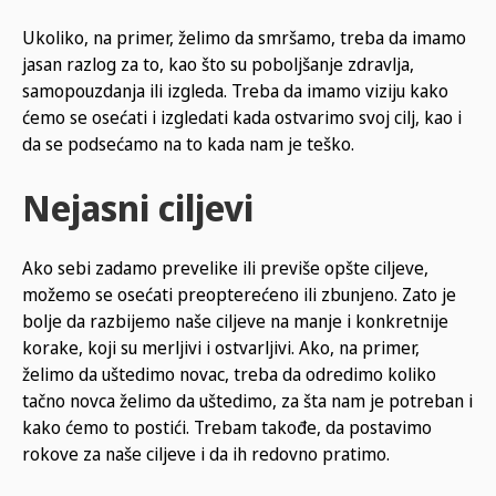
Ukoliko, na primer, želimo da smršamo, treba da imamo
jasan razlog za to, kao što su poboljšanje zdravlja,
samopouzdanja ili izgleda. Treba da imamo viziju kako
ćemo se osećati i izgledati kada ostvarimo svoj cilj, kao i
da se podsećamo na to kada nam je teško.
Nejasni ciljevi
Ako sebi zadamo prevelike ili previše opšte ciljeve,
možemo se osećati preopterećeno ili zbunjeno. Zato je
bolje da razbijemo naše ciljeve na manje i konkretnije
korake, koji su merljivi i ostvarljivi. Ako, na primer,
želimo da uštedimo novac, treba da odredimo koliko
tačno novca želimo da uštedimo, za šta nam je potreban i
kako ćemo to postići. Trebam takođe, da postavimo
rokove za naše ciljeve i da ih redovno pratimo.