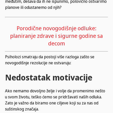
međutim, dešava da ih ne ispunimo, polovično ostvarimo
planove ili odustanemo od njih?
Porodične novogodišnje odluke:
planiranje zdrave i sigurne godine sa
decom
Psiholozi smatraju da postoji više razloga zašto se
novogodišnje rezolucije ne ostvaruju:
Nedostatak motivacije
Ako nemamo dovoljno želje i volje da promenimo nešto
u svom životu, teško ćemo se pridržavati naših odluka.
Zato je važno da biramo one ciljeve koji su za nas od
suštinskog značaja.