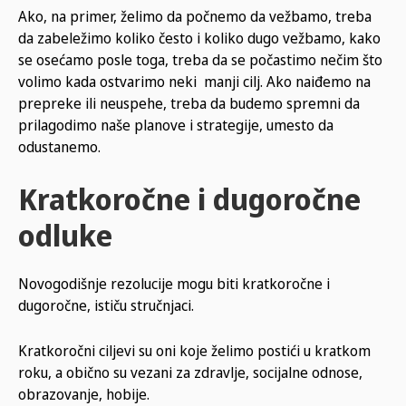
Ako, na primer, želimo da počnemo da vežbamo, treba
da zabeležimo koliko često i koliko dugo vežbamo, kako
se osećamo posle toga, treba da se počastimo nečim što
volimo kada ostvarimo neki manji cilj. Ako naiđemo na
prepreke ili neuspehe, treba da budemo spremni da
prilagodimo naše planove i strategije, umesto da
odustanemo.
Kratkoročne i dugoročne
odluke
Novogodišnje rezolucije mogu biti kratkoročne i
dugoročne, ističu stručnjaci.
Kratkoročni ciljevi su oni koje želimo postići u kratkom
roku, a obično su vezani za zdravlje, socijalne odnose,
obrazovanje, hobije.