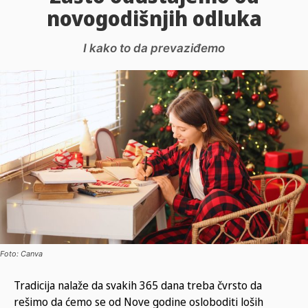
novogodišnjih odluka
I kako to da prevaziđemo
Foto: Canva
Tradicija nalaže da svakih 365 dana treba čvrsto da
rešimo da ćemo se od Nove godine osloboditi loših