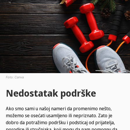
Foto: Canva
Nedostatak podrške
Ako smo sami u našoj nameri da promenimo nešto,
možemo se osećati usamljeno ili nepriznato. Zato je
dobro da potražimo podršku i podsticaj od prijatelja,
porodice ili stručnjaka, koji mogu da nam pomognu da