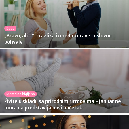
Deca
„Bravo, ali…” – razlika između zdrave i uslovne
pohvale
Mentalna higijena
Živite u skladu sa prirodnim ritmovima – januar ne
mora da predstavlja novi početak