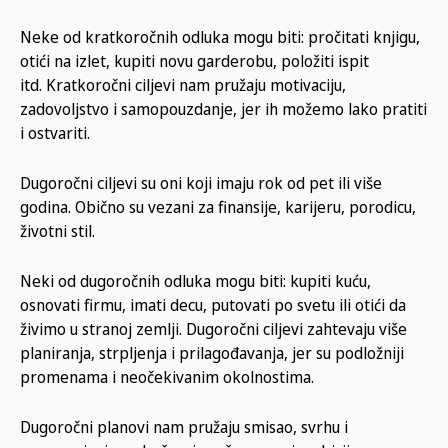
Neke od kratkoročnih odluka mogu biti: pročitati knjigu,
otići na izlet, kupiti novu garderobu, položiti ispit
itd. Kratkoročni ciljevi nam pružaju motivaciju,
zadovoljstvo i samopouzdanje, jer ih možemo lako pratiti
i ostvariti.
Dugoročni ciljevi su oni koji imaju rok od pet ili više
godina. Obično su vezani za finansije, karijeru, porodicu,
životni stil.
Neki od dugoročnih odluka mogu biti: kupiti kuću,
osnovati firmu, imati decu, putovati po svetu ili otići da
živimo u stranoj zemlji. Dugoročni ciljevi zahtevaju više
planiranja, strpljenja i prilagođavanja, jer su podložniji
promenama i neočekivanim okolnostima.
Dugoročni planovi nam pružaju smisao, svrhu i