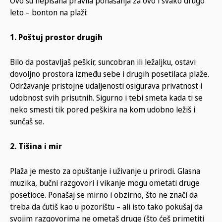
Ovo su nepisana pravila ponašanja za ovo i svako drugo
leto – bonton na plaži:
1. Poštuj prostor drugih
Bilo da postavljaš peškir, suncobran ili ležaljku, ostavi
dovoljno prostora između sebe i drugih posetilaca plaže.
Održavanje pristojne udaljenosti osigurava privatnost i
udobnost svih prisutnih. Sigurno i tebi smeta kada ti se
neko smesti tik pored peškira na kom udobno ležiš i
sunčaš se.
2. Tišina i mir
Plaža je mesto za opuštanje i uživanje u prirodi. Glasna
muzika, bučni razgovori i vikanje mogu ometati druge
posetioce. Ponašaj se mirno i obzirno, što ne znači da
treba da ćutiš kao u pozorištu – ali isto tako pokušaj da
svojim razgovorima ne ometaš druge (što ćeš primetiti