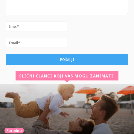
Komentar:
Ime:*
Email:*
SLIČNI ČLANCI KOJI VAS MOGU ZANIMATI:
Porodica