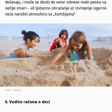
dešavaju, i može se desiti da vetar odnese malo peska na
nečije stvari – ali ljubazno obraćanje uz izvinjenje sigurno
neće narušiti atmosferu sa „komšijama“.
Foto: Canva
6. Vodite računa o deci