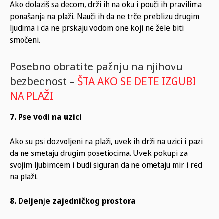
Ako dolaziš sa decom, drži ih na oku i pouči ih pravilima
ponašanja na plaži. Nauči ih da ne trče preblizu drugim
ljudima i da ne prskaju vodom one koji ne žele biti
smočeni.
Posebno obratite pažnju na njihovu
bezbednost –
ŠTA AKO SE DETE IZGUBI
NA PLAŽI
7. Pse vodi na uzici
Ako su psi dozvoljeni na plaži, uvek ih drži na uzici i pazi
da ne smetaju drugim posetiocima. Uvek pokupi za
svojim ljubimcem i budi siguran da ne ometaju mir i red
na plaži.
8. Deljenje zajedničkog prostora