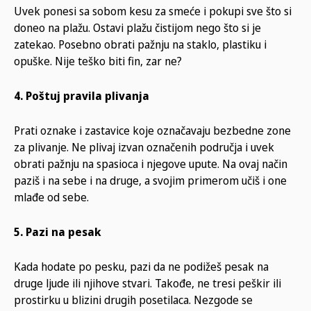
Uvek ponesi sa sobom kesu za smeće i pokupi sve što si
doneo na plažu. Ostavi plažu čistijom nego što si je
zatekao. Posebno obrati pažnju na staklo, plastiku i
opuške. Nije teško biti fin, zar ne?
4. Poštuj pravila plivanja
Prati oznake i zastavice koje označavaju bezbedne zone
za plivanje. Ne plivaj izvan označenih područja i uvek
obrati pažnju na spasioca i njegove upute. Na ovaj način
paziš i na sebe i na druge, a svojim primerom učiš i one
mlađe od sebe.
5. Pazi na pesak
Kada hodate po pesku, pazi da ne podižeš pesak na
druge ljude ili njihove stvari. Takođe, ne tresi peškir ili
prostirku u blizini drugih posetilaca. Nezgode se