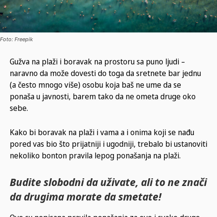
Foto: Freepik
Gužva na plaži i boravak na prostoru sa puno ljudi –
naravno da može dovesti do toga da sretnete bar jednu
(a često mnogo više) osobu koja baš ne ume da se
ponaša u javnosti, barem tako da ne ometa druge oko
sebe.
Kako bi boravak na plaži i vama a i onima koji se nađu
pored vas bio što prijatniji i ugodniji, trebalo bi ustanoviti
nekoliko bonton pravila lepog ponašanja na plaži.
Budite slobodni da uživate, ali to ne znači
da drugima morate da smetate!