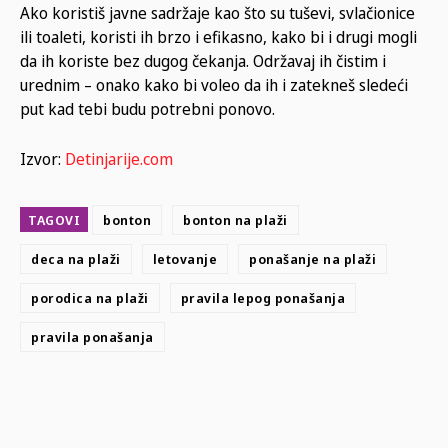
Ako koristiš javne sadržaje kao što su tuševi, svlačionice
ili toaleti, koristi ih brzo i efikasno, kako bi i drugi mogli
da ih koriste bez dugog čekanja. Održavaj ih čistim i
urednim – onako kako bi voleo da ih i zatekneš sledeći
put kad tebi budu potrebni ponovo.
Izvor:
Detinjarije.com
TAGOVI
bonton
bonton na plaži
deca na plaži
letovanje
ponašanje na plaži
porodica na plaži
pravila lepog ponašanja
pravila ponašanja