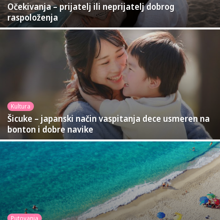
Očekivanja – prijatelj ili neprijatelj dobrog
raspoloženja
Kultura
Šicuke – japanski način vaspitanja dece usmeren na
bonton i dobre navike
Putovanja