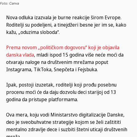
Foto: Canva
Nova odluka izazvala je burne reakcije širom Evrope.
Roditelji su podeljeni, a tinejdžeri besne jer im se, kako
kažu, „oduzima sloboda“.
Prema novom „političkom dogovoru“ koji je objavila
danska vlada
, mladi ispod 15 godina više neće moći da
otvaraju naloge na društvenim mrežama poput
Instagrama, TikToka, Snepčeta i Fejsbuka.
Ipak, postoji izuzetak, roditelji koji prođu posebnu
procenu moći će da daju dozvolu deci starijoj od 13
godina da pristupe platformama.
Ova mera, koju vodi Ministarstvo digitalizacije Danske,
deo je sveobuhvatne strategije kojom se želi zaštititi
mentalno zdravlje dece i suzbiti štetni uticaji društvenih
mreža.