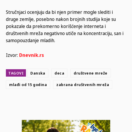
Stručnjaci ocenjuju da bi njen primer mogle slediti i
druge zemlje, posebno nakon brojnih studija koje su
pokazale da prekomerno korišćenje interneta i
društvenih mreža negativno utiče na koncentraciju, san i
samopouzdanje mladih.
Izvor:
Dnevnik.rs
TAGOVI
Danska
deca
društvene mreže
mlađi od 15 godina
zabrana društvenih mreža