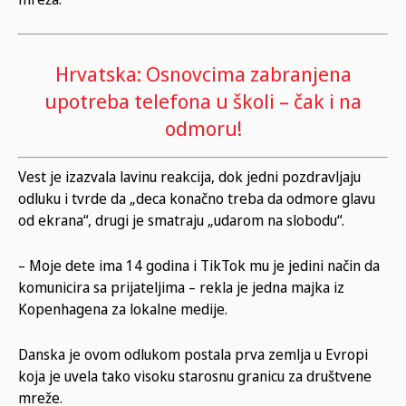
Hrvatska: Osnovcima zabranjena
upotreba telefona u školi – čak i na
odmoru!
Vest je izazvala lavinu reakcija, dok jedni pozdravljaju
odluku i tvrde da „deca konačno treba da odmore glavu
od ekrana“, drugi je smatraju „udarom na slobodu“.
– Moje dete ima 14 godina i TikTok mu je jedini način da
komunicira sa prijateljima – rekla je jedna majka iz
Kopenhagena za lokalne medije.
Danska je ovom odlukom postala prva zemlja u Evropi
koja je uvela tako visoku starosnu granicu za društvene
mreže.