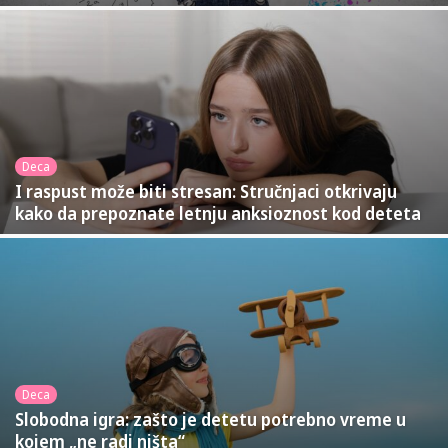
Deca
I raspust može biti stresan: Stručnjaci otkrivaju
kako da prepoznate letnju anksioznost kod deteta
Deca
Slobodna igra: zašto je detetu potrebno vreme u
kojem „ne radi ništa“