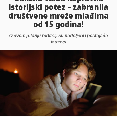
istorijski potez – zabranila
društvene mreže mlađima
od 15 godina!
O ovom pitanju roditelji su podeljeni i postojaće
izuzeci