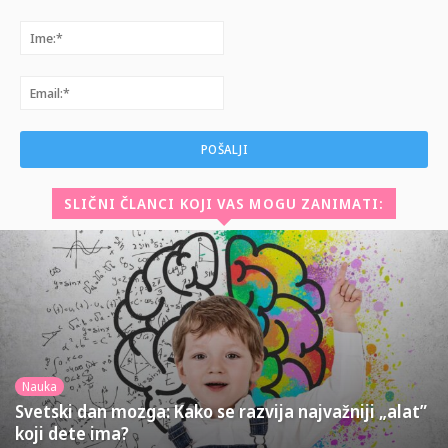
Komentar:
Ime:*
Email:*
SLIČNI ČLANCI KOJI VAS MOGU ZANIMATI:
Nauka
Svetski dan mozga: Kako se razvija najvažniji „alat”
koji dete ima?